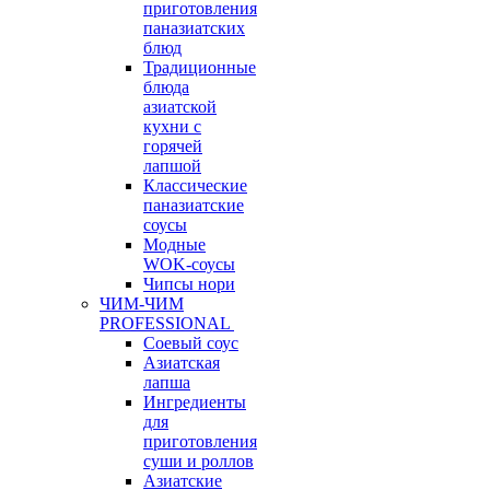
приготовления
паназиатских
блюд
Традиционные
блюда
азиатской
кухни с
горячей
лапшой
Классические
паназиатские
соусы
Модные
WOK-соусы
Чипсы нори
ЧИМ-ЧИМ
PROFESSIONAL
Соевый соус
Азиатская
лапша
Ингредиенты
для
приготовления
суши и роллов
Азиатские