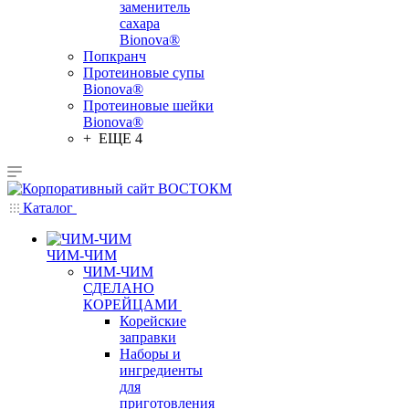
заменитель
сахара
Bionova®
Попкранч
Протеиновые супы
Bionova®
Протеиновые шейки
Bionova®
+ ЕЩЕ 4
Каталог
ЧИМ-ЧИМ
ЧИМ-ЧИМ
СДЕЛАНО
КОРЕЙЦАМИ
Корейские
заправки
Наборы и
ингредиенты
для
приготовления