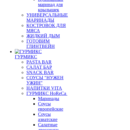
маринад для
крылышек
УНИВЕРСАЛЬНЫЕ
МАРИНАДЫ
КОСТРОВОК ДЛЯ
МЯСА
ЖИДКИЙ ДЫМ
ГОТОВИМ
ГЛИНТВЕЙН
ГУРМИКС
PASTA BAR
САЛАТ БАР
SNACK BAR
СОУСЫ "НУЖЕН
УЖИН"
НАПИТКИ VITA
ГУРМИКС HoReCa
Маринады
Соусы
европейские
Соуcы
азиатские
Салатные
дрессинги