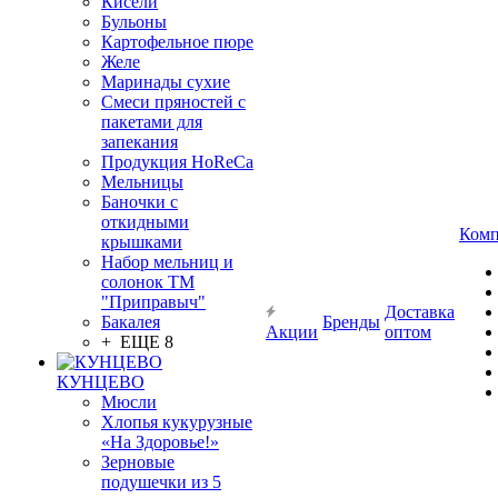
Кисели
Бульоны
Картофельное пюре
Желе
Маринады сухие
Смеси пряностей с
пакетами для
запекания
Продукция HoReCa
Мельницы
Баночки с
откидными
Комп
крышками
Набор мельниц и
солонок ТМ
"Приправыч"
Доставка
Бакалея
Бренды
Акции
оптом
+ ЕЩЕ 8
КУНЦЕВО
Мюсли
Хлопья кукурузные
«На Здоровье!»
Зерновые
подушечки из 5