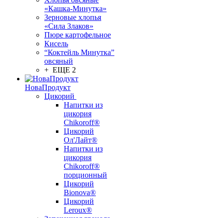
«Кашка-Минутка»
Зерновые хлопья
«Сила Злаков»
Пюре картофельное
Кисель
“Коктейль Минутка”
овсяный
+ ЕЩЕ 2
НоваПродукт
Цикорий
Напитки из
цикория
Chikoroff®
Цикорий
Ол'Лайт®
Напитки из
цикория
Chikoroff®
порционный
Цикорий
Bionova®
Цикорий
Leroux®