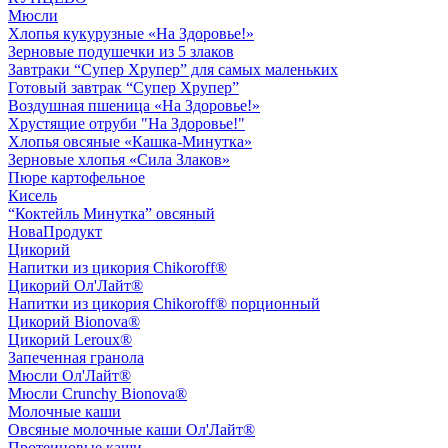
Мюсли
Хлопья кукурузные «На Здоровье!»
Зерновые подушечки из 5 злаков
Завтраки “Супер Хрупер” для самых маленьких
Готовый завтрак “Супер Хрупер”
Воздушная пшеница «На Здоровье!»
Хрустящие отруби "На Здоровье!"
Хлопья овсяные «Кашка-Минутка»
Зерновые хлопья «Сила Злаков»
Пюре картофельное
Кисель
“Коктейль Минутка” овсяный
НоваПродукт
Цикорий
Напитки из цикория Chikoroff®
Цикорий Ол'Лайт®
Напитки из цикория Chikoroff® порционный
Цикорий Bionova®
Цикорий Leroux®
Запеченная гранола
Мюсли Ол'Лайт®
Мюсли Crunchy Bionova®
Молочные каши
Овсяные молочные каши Ол'Лайт®
Протеиновые каши