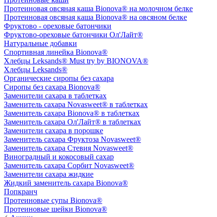
Протеиновая овсяная каша Bionova® на молочном белке
Протеиновая овсяная каша Bionova® на овсяном белке
Фруктово - ореховые батончики
Фруктово-ореховые батончики Ол'Лайт®
Натуральные добавки
Спортивная линейка Bionova®
Хлебцы Leksands® Must try by BIONOVA®
Хлебцы Leksands®
Органические сиропы без сахара
Сиропы без сахара Bionova®
Заменители сахара в таблетках
Заменитель сахара Novasweet® в таблетках
Заменитель сахара Bionova® в таблетках
Заменитель сахара Ол'Лайт® в таблетках
Заменители сахара в порошке
Заменитель сахара Фруктоза Novasweet®
Заменитель сахара Стевия Novasweet®
Виноградный и кокосовый сахар
Заменитель сахара Сорбит Novasweet®
Заменители сахара жидкие
Жидкий заменитель сахара Bionova®
Попкранч
Протеиновые супы Bionova®
Протеиновые шейки Bionova®