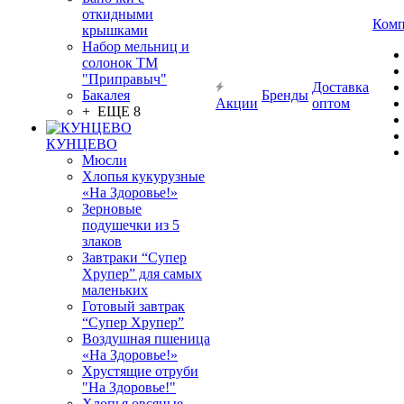
откидными
Комп
крышками
Набор мельниц и
солонок ТМ
"Приправыч"
Доставка
Бакалея
Бренды
Акции
оптом
+ ЕЩЕ 8
КУНЦЕВО
Мюсли
Хлопья кукурузные
«На Здоровье!»
Зерновые
подушечки из 5
злаков
Завтраки “Супер
Хрупер” для самых
маленьких
Готовый завтрак
“Супер Хрупер”
Воздушная пшеница
«На Здоровье!»
Хрустящие отруби
"На Здоровье!"
Хлопья овсяные