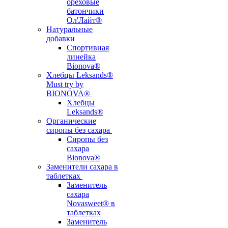
ореховые
батончики
Ол'Лайт®
Натуральные
добавки
Спортивная
линейка
Bionova®
Хлебцы Leksands®
Must try by
BIONOVA®
Хлебцы
Leksands®
Органические
сиропы без сахара
Сиропы без
сахара
Bionova®
Заменители сахара в
таблетках
Заменитель
сахара
Novasweet® в
таблетках
Заменитель