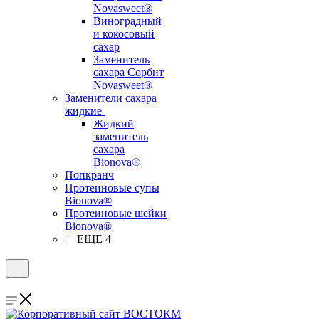
Novasweet®
Виноградный
и кокосовый
сахар
Заменитель
сахара Сорбит
Novasweet®
Заменители сахара
жидкие
Жидкий
заменитель
сахара
Bionova®
Попкранч
Протеиновые супы
Bionova®
Протеиновые шейки
Bionova®
+ ЕЩЕ 4