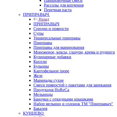
Панировочные смеси
Рассолы для копчения
Перечная паста
ПРИПРАВЫЧ
Назад
ПРИПРАВЫЧ
Специи и пряности
Супы
Универсальные приправы
Приправы
Приправы для маринования
Мороженое, кексы, глазури, крема и пудинги
Кулинарные добавки
Кисели
Бульоны
Картофельное пюре
Желе
Маринады сухие
Смеси пряностей с пакетами для запекания
Продукция HoReCa
Мельницы
Баночки с откидными крышками
Набор мельниц и солонок ТМ "Приправыч"
Бакалея
КУНЦЕВО