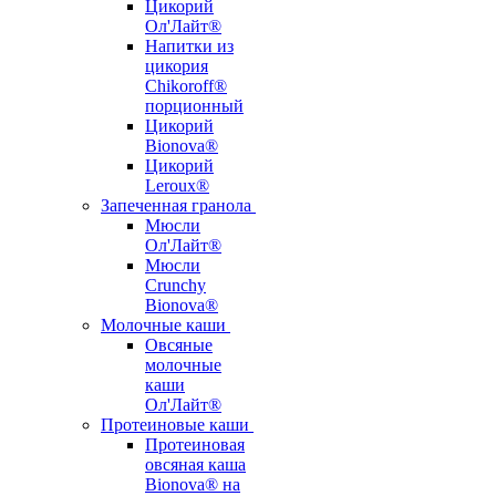
Цикорий
Ол'Лайт®
Напитки из
цикория
Chikoroff®
порционный
Цикорий
Bionova®
Цикорий
Leroux®
Запеченная гранола
Мюсли
Ол'Лайт®
Мюсли
Crunchy
Bionova®
Молочные каши
Овсяные
молочные
каши
Ол'Лайт®
Протеиновые каши
Протеиновая
овсяная каша
Bionova® на