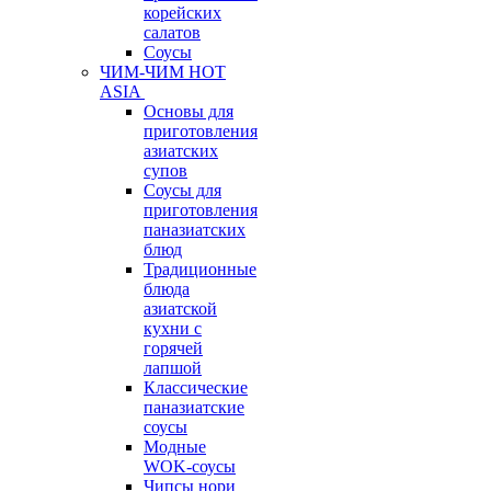
корейских
салатов
Соусы
ЧИМ-ЧИМ HOT
ASIA
Основы для
приготовления
азиатских
супов
Соусы для
приготовления
паназиатских
блюд
Традиционные
блюда
азиатской
кухни с
горячей
лапшой
Классические
паназиатские
соусы
Модные
WOK-соусы
Чипсы нори