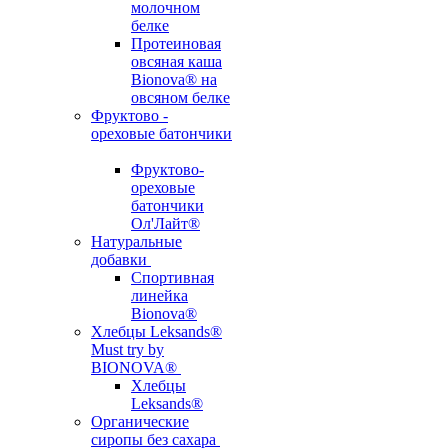
молочном
белке
Протеиновая
овсяная каша
Bionova® на
овсяном белке
Фруктово -
ореховые батончики
Фруктово-
ореховые
батончики
Ол'Лайт®
Натуральные
добавки
Спортивная
линейка
Bionova®
Хлебцы Leksands®
Must try by
BIONOVA®
Хлебцы
Leksands®
Органические
сиропы без сахара