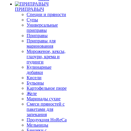
ПРИПРАВЫЧ
Специи и пряности
Супы
Универсальные
приправы
Приправы
Приправы для
маринования
Мороженое, кексы,
глазури, крема и
пудинги
Кулинарные
добавки
Кисели
Бульоны
Картофельное пюре
Желе
Маринады сухие
Смеси пряностей с
пакетами для
запекания
Продукция HoReCa
Мельницы
Баночки с