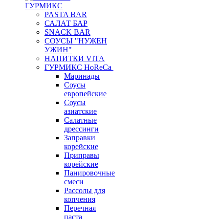
ГУРМИКС
PASTA BAR
САЛАТ БАР
SNACK BAR
СОУСЫ "НУЖЕН
УЖИН"
НАПИТКИ VITA
ГУРМИКС HoReCa
Маринады
Соусы
европейские
Соуcы
азиатские
Салатные
дрессинги
Заправки
корейские
Приправы
корейские
Панировочные
смеси
Рассолы для
копчения
Перечная
паста