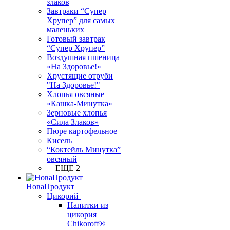
злаков
Завтраки “Супер
Хрупер” для самых
маленьких
Готовый завтрак
“Супер Хрупер”
Воздушная пшеница
«На Здоровье!»
Хрустящие отруби
"На Здоровье!"
Хлопья овсяные
«Кашка-Минутка»
Зерновые хлопья
«Сила Злаков»
Пюре картофельное
Кисель
“Коктейль Минутка”
овсяный
+ ЕЩЕ 2
НоваПродукт
Цикорий
Напитки из
цикория
Chikoroff®