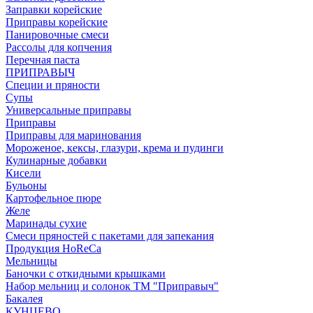
Заправки корейские
Приправы корейские
Панировочные смеси
Рассолы для копчения
Перечная паста
ПРИПРАВЫЧ
Специи и пряности
Супы
Универсальные приправы
Приправы
Приправы для маринования
Мороженое, кексы, глазури, крема и пудинги
Кулинарные добавки
Кисели
Бульоны
Картофельное пюре
Желе
Маринады сухие
Смеси пряностей с пакетами для запекания
Продукция HoReCa
Мельницы
Баночки с откидными крышками
Набор мельниц и солонок ТМ "Приправыч"
Бакалея
КУНЦЕВО