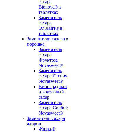
сахара
Bionova® в
таблетках
Заменитель
сахара
Ол'Лайт® в
таблетках
Заменители сахара в
порошке
Заменитель
сахара
Фруктоза
Novasweet®
Заменитель
сахара Стевия
Novasweet®
Виноградный
и кокосовый
сахар
Заменитель
сахара Сорбит
Novasweet®
Заменители сахара
жидкие
Жидкий