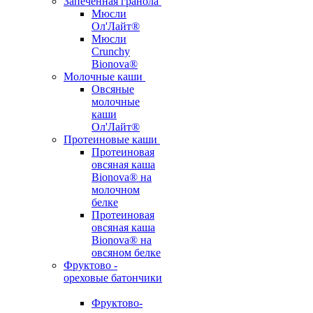
Запеченная гранола
Мюсли
Ол'Лайт®
Мюсли
Crunchy
Bionova®
Молочные каши
Овсяные
молочные
каши
Ол'Лайт®
Протеиновые каши
Протеиновая
овсяная каша
Bionova® на
молочном
белке
Протеиновая
овсяная каша
Bionova® на
овсяном белке
Фруктово -
ореховые батончики
Фруктово-