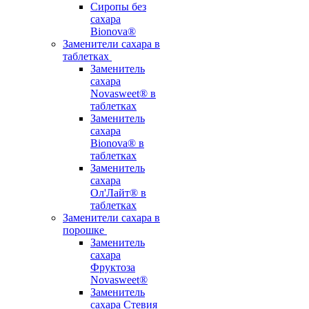
Сиропы без
сахара
Bionova®
Заменители сахара в
таблетках
Заменитель
сахара
Novasweet® в
таблетках
Заменитель
сахара
Bionova® в
таблетках
Заменитель
сахара
Ол'Лайт® в
таблетках
Заменители сахара в
порошке
Заменитель
сахара
Фруктоза
Novasweet®
Заменитель
сахара Стевия