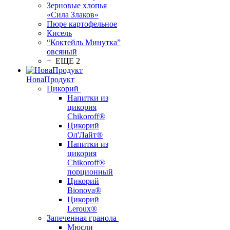
Зерновые хлопья
«Сила Злаков»
Пюре картофельное
Кисель
“Коктейль Минутка”
овсяный
+ ЕЩЕ 2
НоваПродукт
Цикорий
Напитки из
цикория
Chikoroff®
Цикорий
Ол'Лайт®
Напитки из
цикория
Chikoroff®
порционный
Цикорий
Bionova®
Цикорий
Leroux®
Запеченная гранола
Мюсли