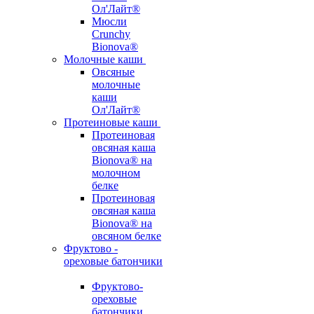
Ол'Лайт®
Мюсли
Crunchy
Bionova®
Молочные каши
Овсяные
молочные
каши
Ол'Лайт®
Протеиновые каши
Протеиновая
овсяная каша
Bionova® на
молочном
белке
Протеиновая
овсяная каша
Bionova® на
овсяном белке
Фруктово -
ореховые батончики
Фруктово-
ореховые
батончики