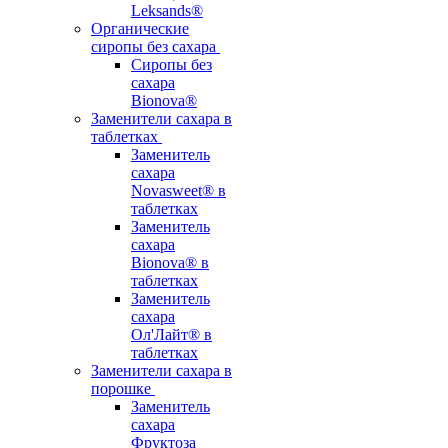
Leksands®
Органические
сиропы без сахара
Сиропы без
сахара
Bionova®
Заменители сахара в
таблетках
Заменитель
сахара
Novasweet® в
таблетках
Заменитель
сахара
Bionova® в
таблетках
Заменитель
сахара
Ол'Лайт® в
таблетках
Заменители сахара в
порошке
Заменитель
сахара
Фруктоза