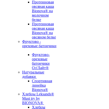
Протеиновая
овсяная каша
Bionova® на
молочном
белке
Протеиновая
овсяная каша
Bionova® на
овсяном белке
Фруктово -
ореховые батончики
Фруктово-
ореховые
батончики
Ол'Лайт®
Натуральные
добавки
Спортивная
линейка
Bionova®
Хлебцы Leksands®
Must try by
BIONOVA®
Хлебцы