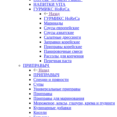
НАПИТКИ VITA
ГУРМИКС HoReCa
Назад
ГУРМИКС HoReCa
Маринады
Соусы европейские
Соуcы азиатские
Салатные дрессинги
Заправки корейские
Приправы корейские
Панировочные смеси
Рассолы для копчения
Перечная паста
ПРИПРАВЫЧ
Назад
ПРИПРАВЫЧ
Специи и пряности
Супы
Универсальные приправы
Приправы
Приправы для маринования
Мороженое, кексы, глазури, крема и пудинги
Кулинарные добавки
Кисели