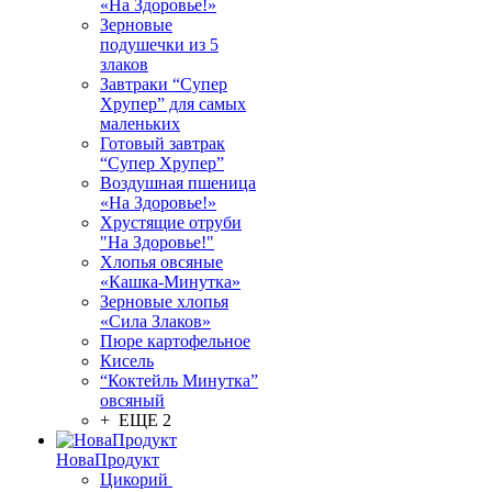
«На Здоровье!»
Зерновые
подушечки из 5
злаков
Завтраки “Супер
Хрупер” для самых
маленьких
Готовый завтрак
“Супер Хрупер”
Воздушная пшеница
«На Здоровье!»
Хрустящие отруби
"На Здоровье!"
Хлопья овсяные
«Кашка-Минутка»
Зерновые хлопья
«Сила Злаков»
Пюре картофельное
Кисель
“Коктейль Минутка”
овсяный
+ ЕЩЕ 2
НоваПродукт
Цикорий