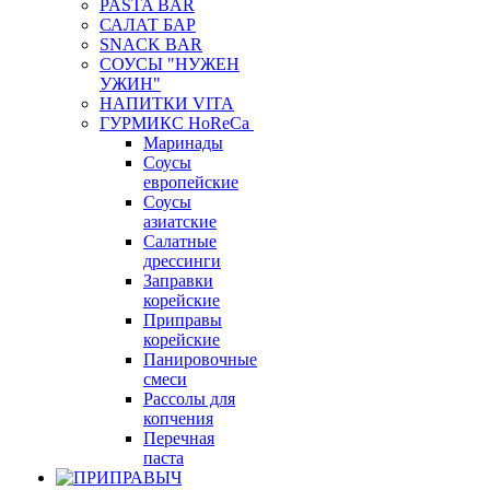
PASTA BAR
САЛАТ БАР
SNACK BAR
СОУСЫ "НУЖЕН
УЖИН"
НАПИТКИ VITA
ГУРМИКС HoReCa
Маринады
Соусы
европейские
Соуcы
азиатские
Салатные
дрессинги
Заправки
корейские
Приправы
корейские
Панировочные
смеси
Рассолы для
копчения
Перечная
паста