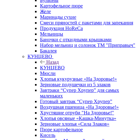
Бульоны
Картофельное пюре
Желе
Маринады сухие
Смеси пряностей с пакетами для запекания
Продукция HoReCa
Мельницы
Баночки с откидными крышками
Набор мельниц и солонок ТМ "Приправыч"
Бакалея
КУНЦЕВО
Назад
КУНЦЕВО
Мюсли
Хлопья кукурузные «На Здоровье!»
Зерновые подушечки из 5 злаков
Завтраки “Супер Хрупер” для самых
маленьких
Готовый завтрак “Супер Хрупер”
Воздушная пшеница «На Здоровье!»
Хрустящие отруби "На Здоровье!"
Хлопья овсяные «Кашка-Минутка»
Зерновые хлопья «Сила Злаков»
Пюре картофельное
Кисель