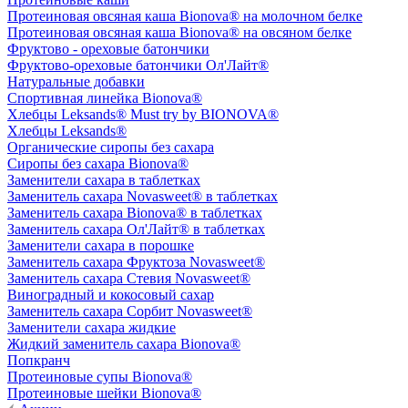
Протеиновая овсяная каша Bionova® на молочном белке
Протеиновая овсяная каша Bionova® на овсяном белке
Фруктово - ореховые батончики
Фруктово-ореховые батончики Ол'Лайт®
Натуральные добавки
Спортивная линейка Bionova®
Хлебцы Leksands® Must try by BIONOVA®
Хлебцы Leksands®
Органические сиропы без сахара
Сиропы без сахара Bionova®
Заменители сахара в таблетках
Заменитель сахара Novasweet® в таблетках
Заменитель сахара Bionova® в таблетках
Заменитель сахара Ол'Лайт® в таблетках
Заменители сахара в порошке
Заменитель сахара Фруктоза Novasweet®
Заменитель сахара Стевия Novasweet®
Виноградный и кокосовый сахар
Заменитель сахара Сорбит Novasweet®
Заменители сахара жидкие
Жидкий заменитель сахара Bionova®
Попкранч
Протеиновые супы Bionova®
Протеиновые шейки Bionova®