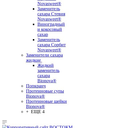
Novasweet®
Заменитель
сахара Стевия
Novasweet®
Виноградный
и кокосовый
сахар
Заменитель
сахара Сорбит
Novasweet®
Заменители сахара
жидкие
Жидкий
заменитель
сахара
Bionova®
Попкранч
Протеиновые супы
Bionova®
Протеиновые шейки
Bionova®
+ ЕЩЕ 4