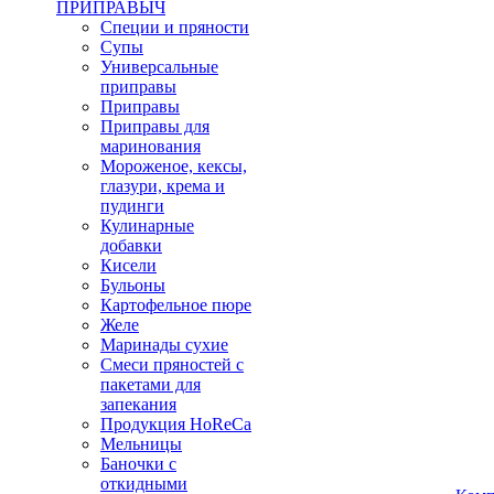
ПРИПРАВЫЧ
Специи и пряности
Супы
Универсальные
приправы
Приправы
Приправы для
маринования
Мороженое, кексы,
глазури, крема и
пудинги
Кулинарные
добавки
Кисели
Бульоны
Картофельное пюре
Желе
Маринады сухие
Смеси пряностей с
пакетами для
запекания
Продукция HoReCa
Мельницы
Баночки с
откидными