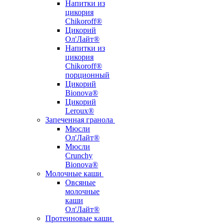
Напитки из
цикория
Chikoroff®
Цикорий
Ол'Лайт®
Напитки из
цикория
Chikoroff®
порционный
Цикорий
Bionova®
Цикорий
Leroux®
Запеченная гранола
Мюсли
Ол'Лайт®
Мюсли
Crunchy
Bionova®
Молочные каши
Овсяные
молочные
каши
Ол'Лайт®
Протеиновые каши