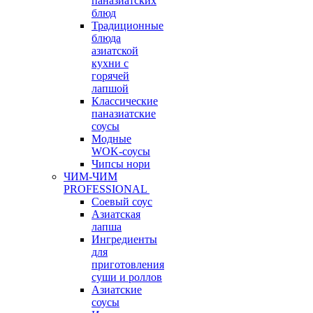
паназиатских
блюд
Традиционные
блюда
азиатской
кухни с
горячей
лапшой
Классические
паназиатские
соусы
Модные
WOK-соусы
Чипсы нори
ЧИМ-ЧИМ
PROFESSIONAL
Соевый соус
Азиатская
лапша
Ингредиенты
для
приготовления
суши и роллов
Азиатские
соусы