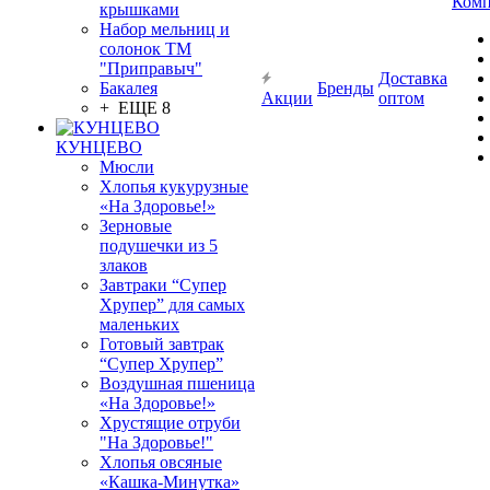
Комп
крышками
Набор мельниц и
солонок ТМ
"Приправыч"
Доставка
Бакалея
Бренды
Акции
оптом
+ ЕЩЕ 8
КУНЦЕВО
Мюсли
Хлопья кукурузные
«На Здоровье!»
Зерновые
подушечки из 5
злаков
Завтраки “Супер
Хрупер” для самых
маленьких
Готовый завтрак
“Супер Хрупер”
Воздушная пшеница
«На Здоровье!»
Хрустящие отруби
"На Здоровье!"
Хлопья овсяные
«Кашка-Минутка»