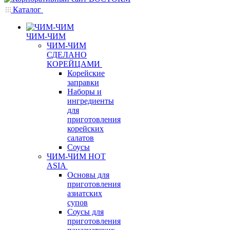
Каталог
ЧИМ-ЧИМ
ЧИМ-ЧИМ
СДЕЛАНО
КОРЕЙЦАМИ
Корейские
заправки
Наборы и
ингредиенты
для
приготовления
корейских
салатов
Соусы
ЧИМ-ЧИМ HOT
ASIA
Основы для
приготовления
азиатских
супов
Соусы для
приготовления