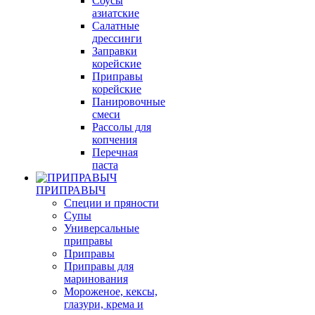
Соуcы
азиатские
Салатные
дрессинги
Заправки
корейские
Приправы
корейские
Панировочные
смеси
Рассолы для
копчения
Перечная
паста
ПРИПРАВЫЧ
Специи и пряности
Супы
Универсальные
приправы
Приправы
Приправы для
маринования
Мороженое, кексы,
глазури, крема и