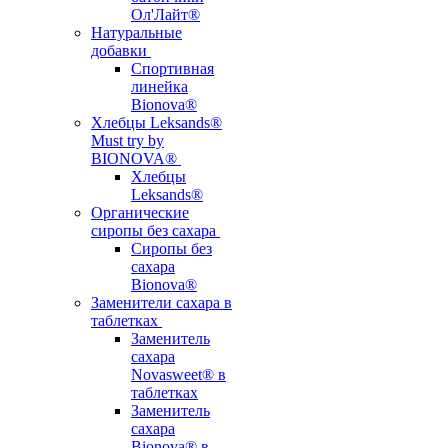
Ол'Лайт®
Натуральные
добавки
Спортивная
линейка
Bionova®
Хлебцы Leksands®
Must try by
BIONOVA®
Хлебцы
Leksands®
Органические
сиропы без сахара
Сиропы без
сахара
Bionova®
Заменители сахара в
таблетках
Заменитель
сахара
Novasweet® в
таблетках
Заменитель
сахара
Bionova® в