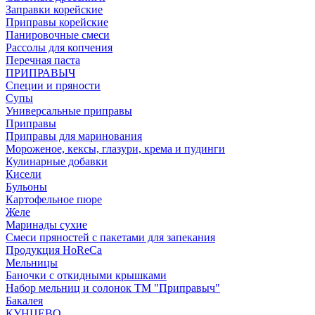
Заправки корейские
Приправы корейские
Панировочные смеси
Рассолы для копчения
Перечная паста
ПРИПРАВЫЧ
Специи и пряности
Супы
Универсальные приправы
Приправы
Приправы для маринования
Мороженое, кексы, глазури, крема и пудинги
Кулинарные добавки
Кисели
Бульоны
Картофельное пюре
Желе
Маринады сухие
Смеси пряностей с пакетами для запекания
Продукция HoReCa
Мельницы
Баночки с откидными крышками
Набор мельниц и солонок ТМ "Приправыч"
Бакалея
КУНЦЕВО