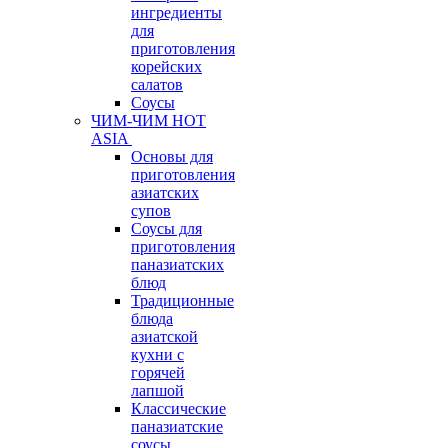
ингредиенты
для
приготовления
корейских
салатов
Соусы
ЧИМ-ЧИМ HOT
ASIA
Основы для
приготовления
азиатских
супов
Соусы для
приготовления
паназиатских
блюд
Традиционные
блюда
азиатской
кухни с
горячей
лапшой
Классические
паназиатские
соусы