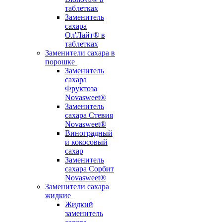
таблетках
Заменитель
сахара
Ол'Лайт® в
таблетках
Заменители сахара в
порошке
Заменитель
сахара
Фруктоза
Novasweet®
Заменитель
сахара Стевия
Novasweet®
Виноградный
и кокосовый
сахар
Заменитель
сахара Сорбит
Novasweet®
Заменители сахара
жидкие
Жидкий
заменитель