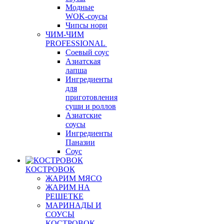
Модные
WOK-соусы
Чипсы нори
ЧИМ-ЧИМ
PROFESSIONAL
Соевый соус
Азиатская
лапша
Ингредиенты
для
приготовления
суши и роллов
Азиатские
соусы
Ингредиенты
Паназии
Соус
КОСТРОВОК
ЖАРИМ МЯСО
ЖАРИМ НА
РЕШЕТКЕ
МАРИНАДЫ И
СОУСЫ
КОСТРОВОК