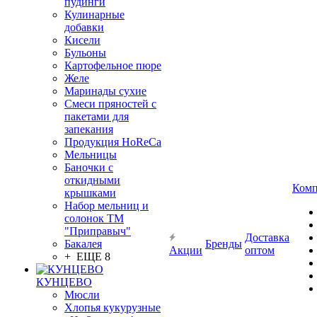
пудинги
Кулинарные
добавки
Кисели
Бульоны
Картофельное пюре
Желе
Маринады сухие
Смеси пряностей с
пакетами для
запекания
Продукция HoReCa
Мельницы
Баночки с
откидными
Комп
крышками
Набор мельниц и
солонок ТМ
"Приправыч"
Доставка
Бакалея
Бренды
Акции
оптом
+ ЕЩЕ 8
КУНЦЕВО
Мюсли
Хлопья кукурузные