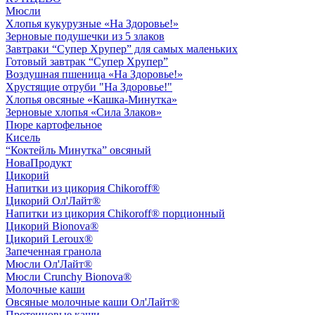
Мюсли
Хлопья кукурузные «На Здоровье!»
Зерновые подушечки из 5 злаков
Завтраки “Супер Хрупер” для самых маленьких
Готовый завтрак “Супер Хрупер”
Воздушная пшеница «На Здоровье!»
Хрустящие отруби "На Здоровье!"
Хлопья овсяные «Кашка-Минутка»
Зерновые хлопья «Сила Злаков»
Пюре картофельное
Кисель
“Коктейль Минутка” овсяный
НоваПродукт
Цикорий
Напитки из цикория Chikoroff®
Цикорий Ол'Лайт®
Напитки из цикория Chikoroff® порционный
Цикорий Bionova®
Цикорий Leroux®
Запеченная гранола
Мюсли Ол'Лайт®
Мюсли Crunchy Bionova®
Молочные каши
Овсяные молочные каши Ол'Лайт®
Протеиновые каши