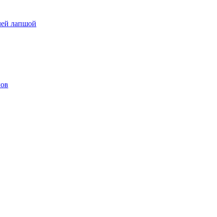
чей лапшой
лов