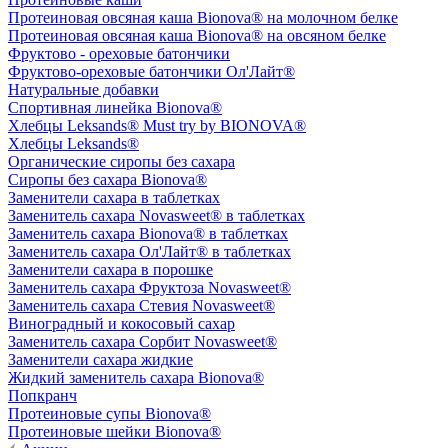
Протеиновая овсяная каша Bionova® на молочном белке
Протеиновая овсяная каша Bionova® на овсяном белке
Фруктово - ореховые батончики
Фруктово-ореховые батончики Ол'Лайт®
Натуральные добавки
Спортивная линейка Bionova®
Хлебцы Leksands® Must try by BIONOVA®
Хлебцы Leksands®
Органические сиропы без сахара
Сиропы без сахара Bionova®
Заменители сахара в таблетках
Заменитель сахара Novasweet® в таблетках
Заменитель сахара Bionova® в таблетках
Заменитель сахара Ол'Лайт® в таблетках
Заменители сахара в порошке
Заменитель сахара Фруктоза Novasweet®
Заменитель сахара Стевия Novasweet®
Виноградный и кокосовый сахар
Заменитель сахара Сорбит Novasweet®
Заменители сахара жидкие
Жидкий заменитель сахара Bionova®
Попкранч
Протеиновые супы Bionova®
Протеиновые шейки Bionova®