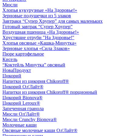
Мюсли
Хлопья кукурузные «На Здоровье!»
Зерновые подушечки из 5 злаков
Завтраки “Супер Хрупер” для самых маленьких
Готовый завтрак “Супер Хрупер”
Воздушная пшеница «На Здоровье!»
Хрустящие отруби "На Здоровье!"
Хлопья овсяные «Кашка-Минутка»
Зерновые хлопья «Сила Злаков»
Пюре картофельное
Кисель
“Коктейль Минутка” овсяный
НоваПродукт
Цикорий
Напитки из цикория Chikoroff®
Цикорий Ол'Лайт®
Напитки из цикория Chikoroff® порционный
Цикорий Bionova®
Цикорий Leroux®
Запеченная гранола
Мюсли Ол'Лайт®
Мюсли Crunchy Bionova®
Молочные каши
Овсяные молочные каши Ол'Лайт®
Протеиновые каши