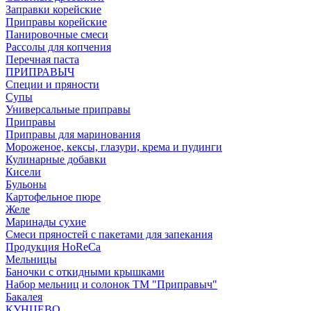
Заправки корейские
Приправы корейские
Панировочные смеси
Рассолы для копчения
Перечная паста
ПРИПРАВЫЧ
Специи и пряности
Супы
Универсальные приправы
Приправы
Приправы для маринования
Мороженое, кексы, глазури, крема и пудинги
Кулинарные добавки
Кисели
Бульоны
Картофельное пюре
Желе
Маринады сухие
Смеси пряностей с пакетами для запекания
Продукция HoReCa
Мельницы
Баночки с откидными крышками
Набор мельниц и солонок ТМ "Приправыч"
Бакалея
КУНЦЕВО