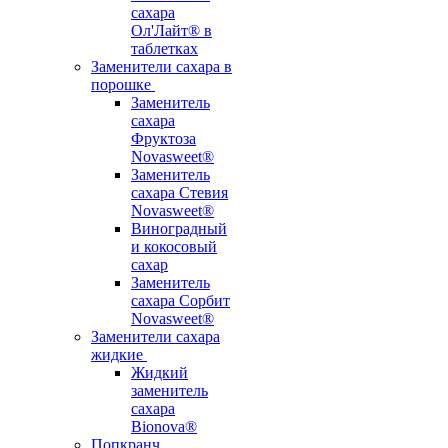
сахара
Ол'Лайт® в
таблетках
Заменители сахара в
порошке
Заменитель
сахара
Фруктоза
Novasweet®
Заменитель
сахара Стевия
Novasweet®
Виноградный
и кокосовый
сахар
Заменитель
сахара Сорбит
Novasweet®
Заменители сахара
жидкие
Жидкий
заменитель
сахара
Bionova®
Попкранч