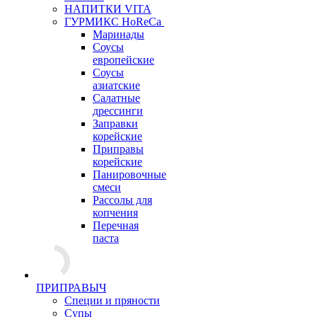
НАПИТКИ VITA
ГУРМИКС HoReCa
Маринады
Соусы
европейские
Соуcы
азиатские
Салатные
дрессинги
Заправки
корейские
Приправы
корейские
Панировочные
смеси
Рассолы для
копчения
Перечная
паста
ПРИПРАВЫЧ
Специи и пряности
Супы