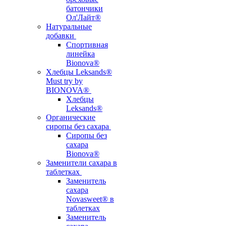
батончики
Ол'Лайт®
Натуральные
добавки
Спортивная
линейка
Bionova®
Хлебцы Leksands®
Must try by
BIONOVA®
Хлебцы
Leksands®
Органические
сиропы без сахара
Сиропы без
сахара
Bionova®
Заменители сахара в
таблетках
Заменитель
сахара
Novasweet® в
таблетках
Заменитель