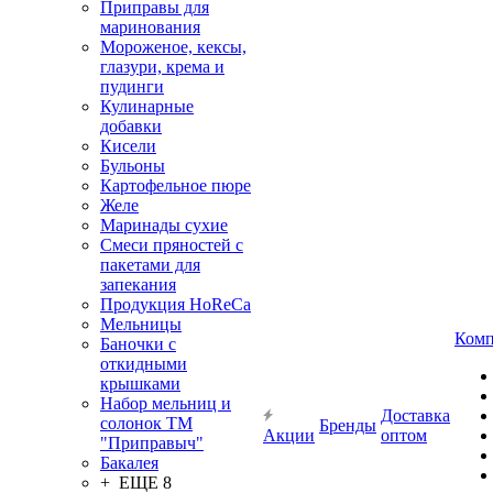
Приправы для
маринования
Мороженое, кексы,
глазури, крема и
пудинги
Кулинарные
добавки
Кисели
Бульоны
Картофельное пюре
Желе
Маринады сухие
Смеси пряностей с
пакетами для
запекания
Продукция HoReCa
Мельницы
Комп
Баночки с
откидными
крышками
Набор мельниц и
Доставка
солонок ТМ
Бренды
Акции
оптом
"Приправыч"
Бакалея
+ ЕЩЕ 8