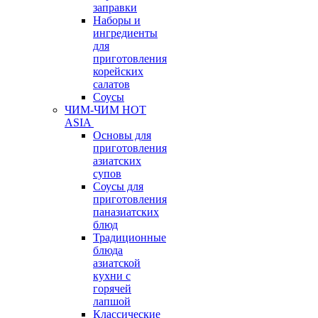
заправки
Наборы и
ингредиенты
для
приготовления
корейских
салатов
Соусы
ЧИМ-ЧИМ HOT
ASIA
Основы для
приготовления
азиатских
супов
Соусы для
приготовления
паназиатских
блюд
Традиционные
блюда
азиатской
кухни с
горячей
лапшой
Классические