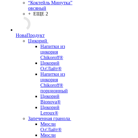
“Коктейль Минутка”
овсяный
+ ЕЩЕ 2
НоваПродукт
Цикорий
Напитки из
цикория
Chikoroff®
Цикорий
Ол'Лайт®
Напитки из
цикория
Chikoroff®
порционный
Цикорий
Bionova®
Цикорий
Leroux®
Запеченная гранола
Мюсли
Ол'Лайт®
Мюсли