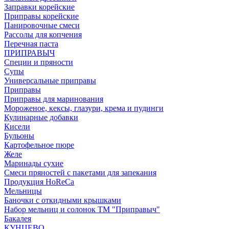
Заправки корейские
Приправы корейские
Панировочные смеси
Рассолы для копчения
Перечная паста
ПРИПРАВЫЧ
Специи и пряности
Супы
Универсальные приправы
Приправы
Приправы для маринования
Мороженое, кексы, глазури, крема и пудинги
Кулинарные добавки
Кисели
Бульоны
Картофельное пюре
Желе
Маринады сухие
Смеси пряностей с пакетами для запекания
Продукция HoReCa
Мельницы
Баночки с откидными крышками
Набор мельниц и солонок ТМ "Приправыч"
Бакалея
КУНЦЕВО