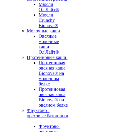
Мюсли
Ол'Лайт®
Мюсли
Crunchy
Bionova®
Молочные каши
Овсяные
молочные
каши
Ол'Лайт®
Протеиновые каши
Протеиновая
овсяная каша
Bionova® на
молочном
белке
Протеиновая
овсяная каша
Bionova® на
овсяном белке
Фруктово -
ореховые батончики
Фруктово-
ореховые