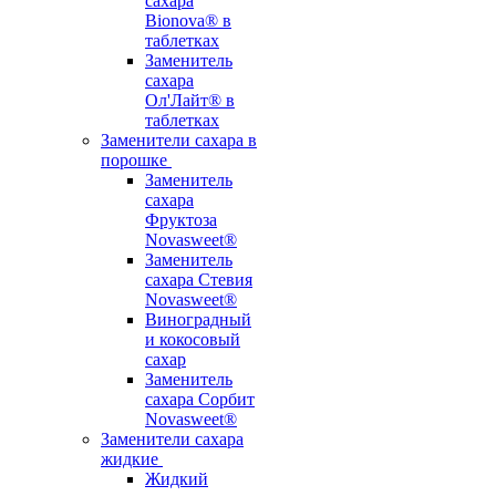
сахара
Bionova® в
таблетках
Заменитель
сахара
Ол'Лайт® в
таблетках
Заменители сахара в
порошке
Заменитель
сахара
Фруктоза
Novasweet®
Заменитель
сахара Стевия
Novasweet®
Виноградный
и кокосовый
сахар
Заменитель
сахара Сорбит
Novasweet®
Заменители сахара
жидкие
Жидкий