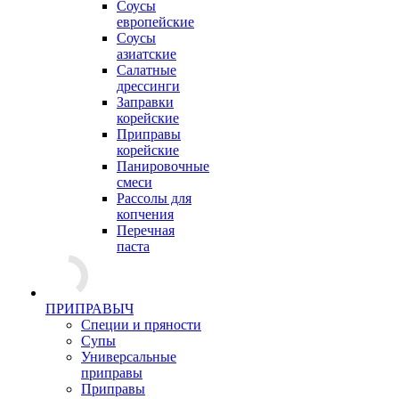
Соусы
европейские
Соуcы
азиатские
Салатные
дрессинги
Заправки
корейские
Приправы
корейские
Панировочные
смеси
Рассолы для
копчения
Перечная
паста
ПРИПРАВЫЧ
Специи и пряности
Супы
Универсальные
приправы
Приправы