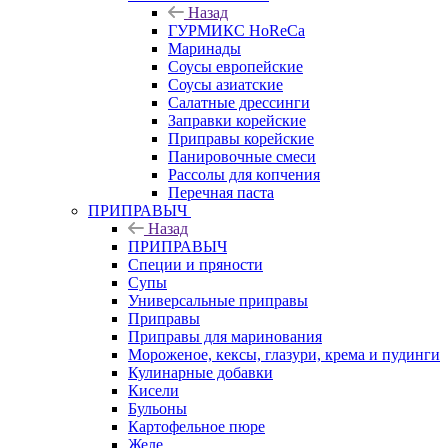
Назад
ГУРМИКС HoReCa
Маринады
Соусы европейские
Соуcы азиатские
Салатные дрессинги
Заправки корейские
Приправы корейские
Панировочные смеси
Рассолы для копчения
Перечная паста
ПРИПРАВЫЧ
Назад
ПРИПРАВЫЧ
Специи и пряности
Супы
Универсальные приправы
Приправы
Приправы для маринования
Мороженое, кексы, глазури, крема и пудинги
Кулинарные добавки
Кисели
Бульоны
Картофельное пюре
Желе