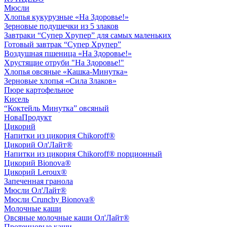
Мюсли
Хлопья кукурузные «На Здоровье!»
Зерновые подушечки из 5 злаков
Завтраки “Супер Хрупер” для самых маленьких
Готовый завтрак “Супер Хрупер”
Воздушная пшеница «На Здоровье!»
Хрустящие отруби "На Здоровье!"
Хлопья овсяные «Кашка-Минутка»
Зерновые хлопья «Сила Злаков»
Пюре картофельное
Кисель
“Коктейль Минутка” овсяный
НоваПродукт
Цикорий
Напитки из цикория Chikoroff®
Цикорий Ол'Лайт®
Напитки из цикория Chikoroff® порционный
Цикорий Bionova®
Цикорий Leroux®
Запеченная гранола
Мюсли Ол'Лайт®
Мюсли Crunchy Bionova®
Молочные каши
Овсяные молочные каши Ол'Лайт®
Протеиновые каши