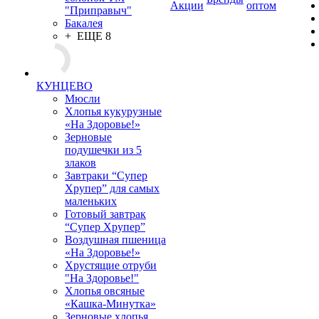
Акции
оптом
"Приправыч"
Бакалея
+ ЕЩЕ 8
КУНЦЕВО
Мюсли
Хлопья кукурузные
«На Здоровье!»
Зерновые
подушечки из 5
злаков
Завтраки “Супер
Хрупер” для самых
маленьких
Готовый завтрак
“Супер Хрупер”
Воздушная пшеница
«На Здоровье!»
Хрустящие отруби
"На Здоровье!"
Хлопья овсяные
«Кашка-Минутка»
Зерновые хлопья