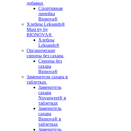
добавки
Спортивная
линейка
Bionova®
Хлебцы Leksands®
Must try by
BIONOVA®
Хлебцы
Leksands®
Органические
сиропы без сахара
Сиропы без
сахара
Bionova®
Заменители сахара в
таблетках
Заменитель
сахара
Novasweet® в
таблетках
Заменитель
сахара
Bionova® в
таблетках
Заменитель