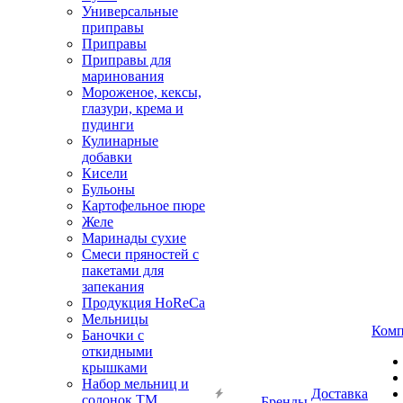
Универсальные
приправы
Приправы
Приправы для
маринования
Мороженое, кексы,
глазури, крема и
пудинги
Кулинарные
добавки
Кисели
Бульоны
Картофельное пюре
Желе
Маринады сухие
Смеси пряностей с
пакетами для
запекания
Продукция HoReCa
Мельницы
Комп
Баночки с
откидными
крышками
Набор мельниц и
Доставка
солонок ТМ
Бренды