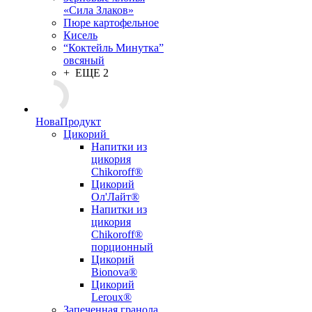
«Сила Злаков»
Пюре картофельное
Кисель
“Коктейль Минутка”
овсяный
+ ЕЩЕ 2
НоваПродукт
Цикорий
Напитки из
цикория
Chikoroff®
Цикорий
Ол'Лайт®
Напитки из
цикория
Chikoroff®
порционный
Цикорий
Bionova®
Цикорий
Leroux®
Запеченная гранола