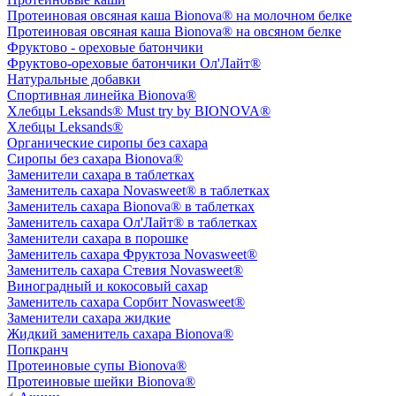
Протеиновая овсяная каша Bionova® на молочном белке
Протеиновая овсяная каша Bionova® на овсяном белке
Фруктово - ореховые батончики
Фруктово-ореховые батончики Ол'Лайт®
Натуральные добавки
Спортивная линейка Bionova®
Хлебцы Leksands® Must try by BIONOVA®
Хлебцы Leksands®
Органические сиропы без сахара
Сиропы без сахара Bionova®
Заменители сахара в таблетках
Заменитель сахара Novasweet® в таблетках
Заменитель сахара Bionova® в таблетках
Заменитель сахара Ол'Лайт® в таблетках
Заменители сахара в порошке
Заменитель сахара Фруктоза Novasweet®
Заменитель сахара Стевия Novasweet®
Виноградный и кокосовый сахар
Заменитель сахара Сорбит Novasweet®
Заменители сахара жидкие
Жидкий заменитель сахара Bionova®
Попкранч
Протеиновые супы Bionova®
Протеиновые шейки Bionova®