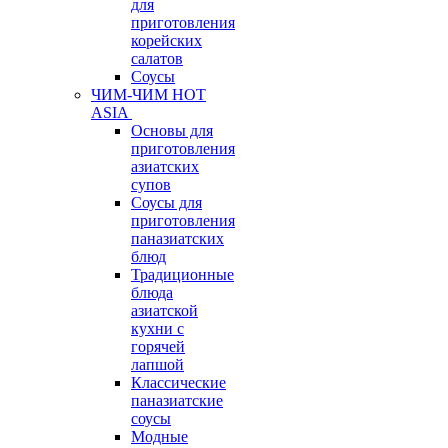
для
приготовления
корейских
салатов
Соусы
ЧИМ-ЧИМ HOT
ASIA
Основы для
приготовления
азиатских
супов
Соусы для
приготовления
паназиатских
блюд
Традиционные
блюда
азиатской
кухни с
горячей
лапшой
Классические
паназиатские
соусы
Модные