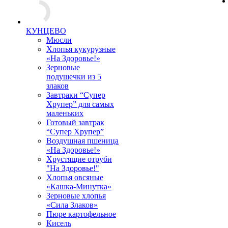
КУНЦЕВО
Мюсли
Хлопья кукурузные
«На Здоровье!»
Зерновые
подушечки из 5
злаков
Завтраки “Супер
Хрупер” для самых
маленьких
Готовый завтрак
“Супер Хрупер”
Воздушная пшеница
«На Здоровье!»
Хрустящие отруби
"На Здоровье!"
Хлопья овсяные
«Кашка-Минутка»
Зерновые хлопья
«Сила Злаков»
Пюре картофельное
Кисель