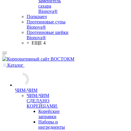
заменитель
сахара
Bionova®
Попкранч
Протеиновые супы
Bionova®
Протеиновые шейки
Bionova®
+ ЕЩЕ 4
Каталог
ЧИМ-ЧИМ
ЧИМ-ЧИМ
СДЕЛАНО
КОРЕЙЦАМИ
Корейские
заправки
Наборы и
ингредиенты