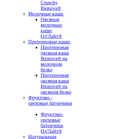
Crunchy
Bionova®
Молочные каши
Овсяные
молочные
каши
Ол'Лайт®
Протеиновые каши
Протеиновая
овсяная каша
Bionova® на
молочном
белке
Протеиновая
овсяная каша
Bionova® на
овсяном белке
Фруктово -
ореховые батончики
Фруктово-
ореховые
батончики
Ол'Лайт®
Натуральные