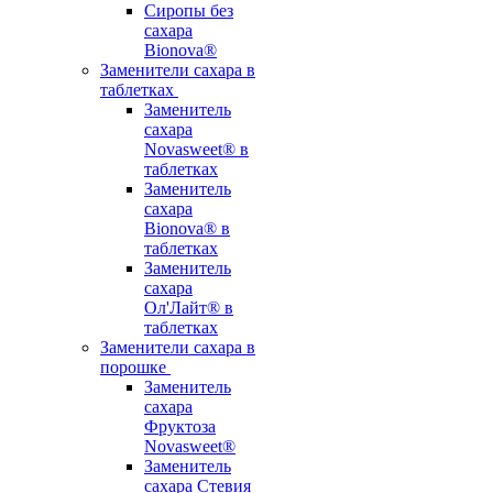
Сиропы без
сахара
Bionova®
Заменители сахара в
таблетках
Заменитель
сахара
Novasweet® в
таблетках
Заменитель
сахара
Bionova® в
таблетках
Заменитель
сахара
Ол'Лайт® в
таблетках
Заменители сахара в
порошке
Заменитель
сахара
Фруктоза
Novasweet®
Заменитель
сахара Стевия