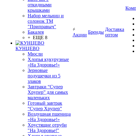
откидными
Комп
крышками
Набор мельниц и
солонок ТМ
"Приправыч"
Доставка
Бакалея
Бренды
Акции
оптом
+ ЕЩЕ 8
КУНЦЕВО
Мюсли
Хлопья кукурузные
«На Здоровье!»
Зерновые
подушечки из 5
злаков
Завтраки “Супер
Хрупер” для самых
маленьких
Готовый завтрак
“Супер Хрупер”
Воздушная пшеница
«На Здоровье!»
Хрустящие отруби
"На Здоровье!"
Хлопья овсяные