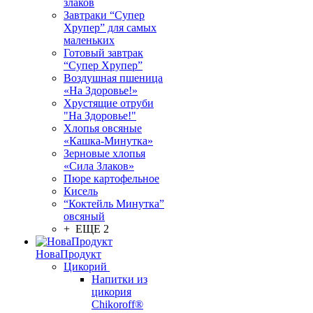
злаков
Завтраки “Супер
Хрупер” для самых
маленьких
Готовый завтрак
“Супер Хрупер”
Воздушная пшеница
«На Здоровье!»
Хрустящие отруби
"На Здоровье!"
Хлопья овсяные
«Кашка-Минутка»
Зерновые хлопья
«Сила Злаков»
Пюре картофельное
Кисель
“Коктейль Минутка”
овсяный
+ ЕЩЕ 2
НоваПродукт
Цикорий
Напитки из
цикория
Chikoroff®