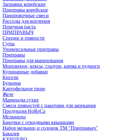
Заправки корейские
Приправы корейские
Панировочные смеси
Рассолы для копчения
Перечная паста
ПРИПРАВЫЧ
Специи и пряности
Супы
Универсальные приправы
Приправы
Приправы для маринования
Мороженое, кексы, глазури, крема и пудинги
Кулинарные добавки
Кисели
Бульоны
Картофельное пюре
Желе
Маринады сухие
Смеси пряностей с пакетами для запекания
Продукция HoReCa
Мельницы
Баночки с откидными крышками
Набор мельниц и солонок ТМ "Приправыч"
Бакалея
КУНЦЕВО