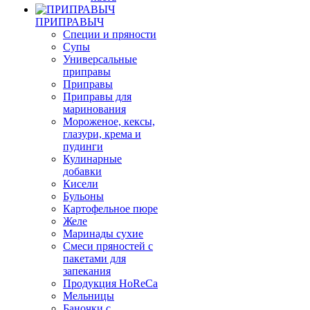
ПРИПРАВЫЧ
Специи и пряности
Супы
Универсальные
приправы
Приправы
Приправы для
маринования
Мороженое, кексы,
глазури, крема и
пудинги
Кулинарные
добавки
Кисели
Бульоны
Картофельное пюре
Желе
Маринады сухие
Смеси пряностей с
пакетами для
запекания
Продукция HoReCa
Мельницы
Баночки с