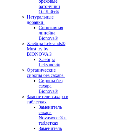
ореховые
батончики
Ол'Лайт®
Натуральные
добавки
Спортивная
линейка
Bionova®
Хлебцы Leksands®
Must try by
BIONOVA®
Хлебцы
Leksands®
Органические
сиропы без сахара
Сиропы без
сахара
Bionova®
Заменители сахара в
таблетках
Заменитель
сахара
Novasweet® в
таблетках
Заменитель