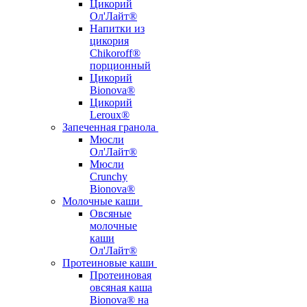
Цикорий
Ол'Лайт®
Напитки из
цикория
Chikoroff®
порционный
Цикорий
Bionova®
Цикорий
Leroux®
Запеченная гранола
Мюсли
Ол'Лайт®
Мюсли
Crunchy
Bionova®
Молочные каши
Овсяные
молочные
каши
Ол'Лайт®
Протеиновые каши
Протеиновая
овсяная каша
Bionova® на