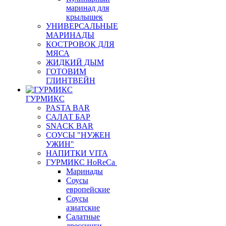
маринад для
крылышек
УНИВЕРСАЛЬНЫЕ
МАРИНАДЫ
КОСТРОВОК ДЛЯ
МЯСА
ЖИДКИЙ ДЫМ
ГОТОВИМ
ГЛИНТВЕЙН
ГУРМИКС
PASTA BAR
САЛАТ БАР
SNACK BAR
СОУСЫ "НУЖЕН
УЖИН"
НАПИТКИ VITA
ГУРМИКС HoReCa
Маринады
Соусы
европейские
Соуcы
азиатские
Салатные
дрессинги