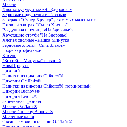
Мюсли
Хлопья кукурузные «На Здоровье!»
Зерновые подушечки из 5 злаков
Завтраки “Супер Хрупер” для самых маленьких
Готовый завтрак “Супер Хрупер”
Воздушная пшеница «На Здоровье!»
Хрустящие отруби "На Здоровье!"
Хлопья овсяные «Кашка-Минутка»
Зерновые хлопья «Сила Злаков»
Пюре картофельное
Кисель
“Коктейль Минутка” овсяный
НоваПродукт
Цикорий
Напитки из цикория Chikoroff®
Цикорий Ол'Лайт®
Напитки из цикория Chikoroff® порционный
Цикорий Bionova®
Цикорий Leroux®
Запеченная гранола
Мюсли Ол'Лайт®
Мюсли Crunchy Bionova®
Молочные каши
Овсяные молочные каши Ол'Лайт®
Протеиновые каши