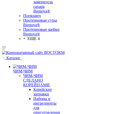
заменитель
сахара
Bionova®
Попкранч
Протеиновые супы
Bionova®
Протеиновые шейки
Bionova®
+ ЕЩЕ 4
Каталог
ЧИМ-ЧИМ
ЧИМ-ЧИМ
СДЕЛАНО
КОРЕЙЦАМИ
Корейские
заправки
Наборы и
ингредиенты
для
приготовления