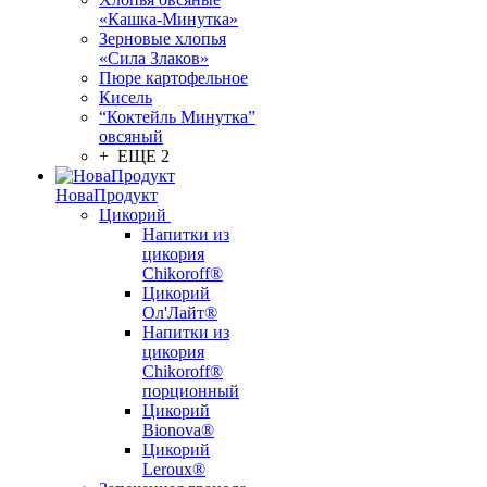
«Кашка-Минутка»
Зерновые хлопья
«Сила Злаков»
Пюре картофельное
Кисель
“Коктейль Минутка”
овсяный
+ ЕЩЕ 2
НоваПродукт
Цикорий
Напитки из
цикория
Chikoroff®
Цикорий
Ол'Лайт®
Напитки из
цикория
Chikoroff®
порционный
Цикорий
Bionova®
Цикорий
Leroux®