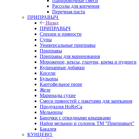
Панировочные смеси
Рассолы для копчения
Перечная паста
ПРИПРАВЫЧ
Назад
ПРИПРАВЫЧ
Специи и пряности
Супы
Универсальные приправы
Приправы
Приправы для маринования
Мороженое, кексы, глазури, крема и пудинги
Кулинарные добавки
Кисели
Бульоны
Картофельное пюре
Желе
Маринады сухие
Смеси пряностей с пакетами для запекания
Продукция HoReCa
Мельницы
Баночки с откидными крышками
Набор мельниц и солонок ТМ "Приправыч"
Бакалея
КУНЦЕВО