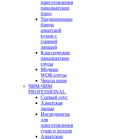
приготовления
паназиатских
блюд
Традиционные
блюда
азиатской
кухни с
горячей
лапшой
Классические
паназиатские
соусы
Модные
WOK-соусы
Чипсы нори
ЧИМ-ЧИМ
PROFESSIONAL
Соевый соус
Азиатская
лапша
Ингредиенты
для
приготовления
суши и роллов
Азиатские