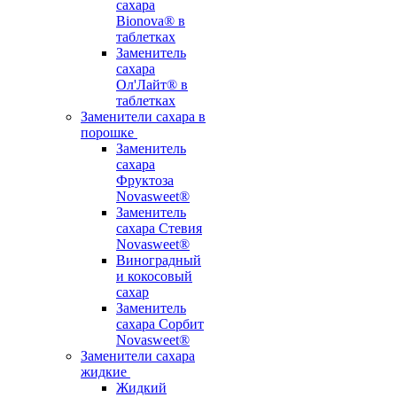
сахара
Bionova® в
таблетках
Заменитель
сахара
Ол'Лайт® в
таблетках
Заменители сахара в
порошке
Заменитель
сахара
Фруктоза
Novasweet®
Заменитель
сахара Стевия
Novasweet®
Виноградный
и кокосовый
сахар
Заменитель
сахара Сорбит
Novasweet®
Заменители сахара
жидкие
Жидкий