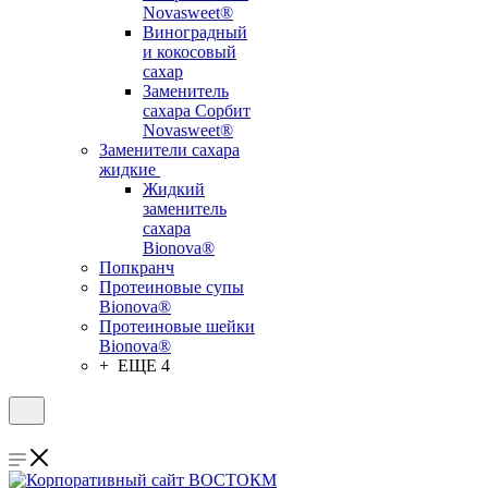
Novasweet®
Виноградный
и кокосовый
сахар
Заменитель
сахара Сорбит
Novasweet®
Заменители сахара
жидкие
Жидкий
заменитель
сахара
Bionova®
Попкранч
Протеиновые супы
Bionova®
Протеиновые шейки
Bionova®
+ ЕЩЕ 4