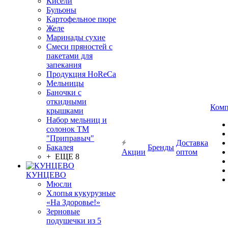
Кисели
Бульоны
Картофельное пюре
Желе
Маринады сухие
Смеси пряностей с
пакетами для
запекания
Продукция HoReCa
Мельницы
Баночки с
откидными
Комп
крышками
Набор мельниц и
солонок ТМ
"Приправыч"
Доставка
Бакалея
Бренды
Акции
оптом
+ ЕЩЕ 8
КУНЦЕВО
Мюсли
Хлопья кукурузные
«На Здоровье!»
Зерновые
подушечки из 5