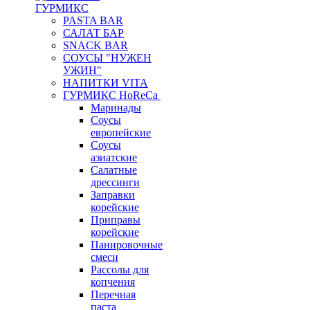
ГУРМИКС
PASTA BAR
САЛАТ БАР
SNACK BAR
СОУСЫ "НУЖЕН
УЖИН"
НАПИТКИ VITA
ГУРМИКС HoReCa
Маринады
Соусы
европейские
Соуcы
азиатские
Салатные
дрессинги
Заправки
корейские
Приправы
корейские
Панировочные
смеси
Рассолы для
копчения
Перечная
паста