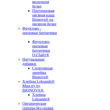
молочном
белке
Протеиновая
овсяная каша
Bionova® на
овсяном белке
Фруктово -
ореховые батончики
Фруктово-
ореховые
батончики
Ол'Лайт®
Натуральные
добавки
Спортивная
линейка
Bionova®
Хлебцы Leksands®
Must try by
BIONOVA®
Хлебцы
Leksands®
Органические
сиропы без сахара