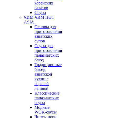
корейских
салатов
Соусы
ЧИМ-ЧИМ HOT
ASIA
Основы для
приготовления
азиатских
супов
Соусы для
приготовления
паназиатских
блюд
Традиционные
блюда
азиатской
кухни с
горячей
лапшой
Классические
паназиатские
соусы
Модные
WOK-соусы
Чипсы нори