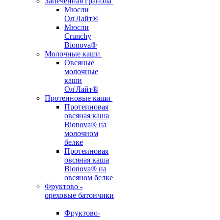
Запеченная гранола
Мюсли
Ол'Лайт®
Мюсли
Crunchy
Bionova®
Молочные каши
Овсяные
молочные
каши
Ол'Лайт®
Протеиновые каши
Протеиновая
овсяная каша
Bionova® на
молочном
белке
Протеиновая
овсяная каша
Bionova® на
овсяном белке
Фруктово -
ореховые батончики
Фруктово-