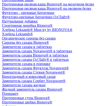
Протеиновая овсяная каша Bionova® на молочном белке
Протеиновая овсяная каша Bionova® на овсяном белке
Фруктово - ореховые батончики
Фруктово-ореховые батончики Ол'Лайт®
Натуральные добавки
Спортивная линейка Bionova®
Хлебцы Leksands® Must try by BIONOVA®
Хлебцы Leksands®
Органические сиропы без сахара
Сиропы без сахара Bionova®
Заменители сахара в таблетках
Заменитель сахара Novasweet® в таблетках
Заменитель сахара Bionova® в таблетках
Заменитель сахара Ол'Лайт® в таблетках
Заменители сахара в порошке
Заменитель сахара Фруктоза Novasweet®
Заменитель сахара Стевия Novasweet®
Виноградный и кокосовый сахар
Заменитель сахара Сорбит Novasweet®
Заменители сахара жидкие
Жидкий заменитель сахара Bionova®
Попкранч
Протеиновые супы Bionova®
Протеиновые шейки Bionova®