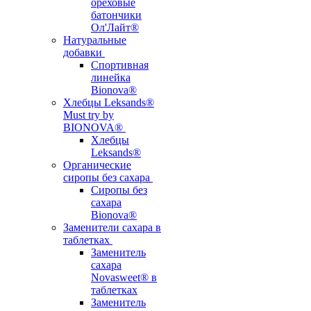
ореховые
батончики
Ол'Лайт®
Натуральные
добавки
Спортивная
линейка
Bionova®
Хлебцы Leksands®
Must try by
BIONOVA®
Хлебцы
Leksands®
Органические
сиропы без сахара
Сиропы без
сахара
Bionova®
Заменители сахара в
таблетках
Заменитель
сахара
Novasweet® в
таблетках
Заменитель