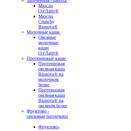
Запеченная гранола
Мюсли
Ол'Лайт®
Мюсли
Crunchy
Bionova®
Молочные каши
Овсяные
молочные
каши
Ол'Лайт®
Протеиновые каши
Протеиновая
овсяная каша
Bionova® на
молочном
белке
Протеиновая
овсяная каша
Bionova® на
овсяном белке
Фруктово -
ореховые батончики
Фруктово-