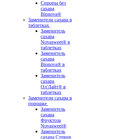
Сиропы без
сахара
Bionova®
Заменители сахара в
таблетках
Заменитель
сахара
Novasweet® в
таблетках
Заменитель
сахара
Bionova® в
таблетках
Заменитель
сахара
Ол'Лайт® в
таблетках
Заменители сахара в
порошке
Заменитель
сахара
Фруктоза
Novasweet®
Заменитель
сахара Стевия