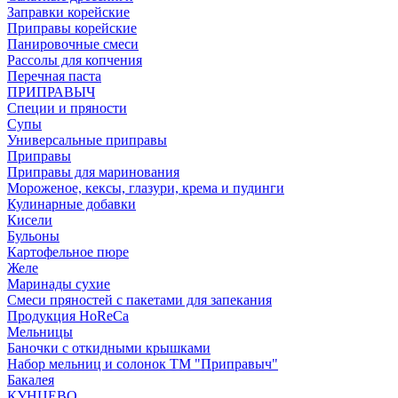
Заправки корейские
Приправы корейские
Панировочные смеси
Рассолы для копчения
Перечная паста
ПРИПРАВЫЧ
Специи и пряности
Супы
Универсальные приправы
Приправы
Приправы для маринования
Мороженое, кексы, глазури, крема и пудинги
Кулинарные добавки
Кисели
Бульоны
Картофельное пюре
Желе
Маринады сухие
Смеси пряностей с пакетами для запекания
Продукция HoReCa
Мельницы
Баночки с откидными крышками
Набор мельниц и солонок ТМ "Приправыч"
Бакалея
КУНЦЕВО