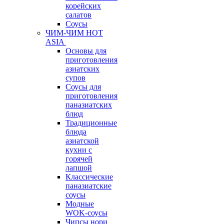
корейских
салатов
Соусы
ЧИМ-ЧИМ HOT
ASIA
Основы для
приготовления
азиатских
супов
Соусы для
приготовления
паназиатских
блюд
Традиционные
блюда
азиатской
кухни с
горячей
лапшой
Классические
паназиатские
соусы
Модные
WOK-соусы
Чипсы нори