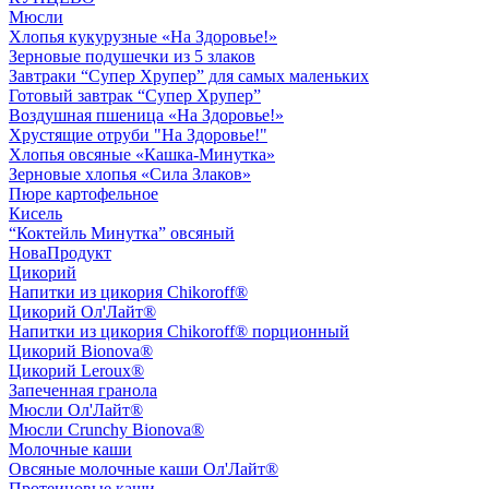
Мюсли
Хлопья кукурузные «На Здоровье!»
Зерновые подушечки из 5 злаков
Завтраки “Супер Хрупер” для самых маленьких
Готовый завтрак “Супер Хрупер”
Воздушная пшеница «На Здоровье!»
Хрустящие отруби "На Здоровье!"
Хлопья овсяные «Кашка-Минутка»
Зерновые хлопья «Сила Злаков»
Пюре картофельное
Кисель
“Коктейль Минутка” овсяный
НоваПродукт
Цикорий
Напитки из цикория Chikoroff®
Цикорий Ол'Лайт®
Напитки из цикория Chikoroff® порционный
Цикорий Bionova®
Цикорий Leroux®
Запеченная гранола
Мюсли Ол'Лайт®
Мюсли Crunchy Bionova®
Молочные каши
Овсяные молочные каши Ол'Лайт®
Протеиновые каши