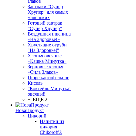
злаков
Завтраки “Супер
Хрупер” для самых
маленьких
Готовый завтрак
“Супер Хрупер”
Воздушная пшеница
«На Здоровье!»
Хрустящие отруби
"На Здоровье!"
Хлопья овсяные
«Кашка-Минутка»
Зерновые хлопья
«Сила Злаков»
Пюре картофельное
Кисель
“Коктейль Минутка”
овсяный
+ ЕЩЕ 2
НоваПродукт
Цикорий
Напитки из
цикория
Chikoroff®