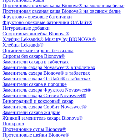
Протеиновая овсяная каша Bionova® на молочном белке
Протеиновая овсяная каша Bionova® на овсяном белке
Фруктово - ореховые батончики
Фруктово-ореховые батончики Ол'Лайт®
Натуральные добавки
Спортивная линейка Bionova®
Хлебцы Leksands® Must try by BIONOVA®
Хлебцы Leksands®
Органические сиропы без сахара
Сиропы без сахара Bionova®
Заменители сахара в таблетках
Заменитель сахара Novasweet® в таблетках
Заменитель сахара Bionova® в таблетках
Заменитель сахара Ол'Лайт® в таблетках
Заменители сахара в порошке
Заменитель сахара Фруктоза Novasweet®
Заменитель сахара Стевия Novasweet®
Виноградный и кокосовый сахар
Заменитель сахара Сорбит Novasweet®
Заменители сахара жидкие
Жидкий заменитель сахара Bionova®
Попкранч
Протеиновые супы Bionova®
Протеиновые шейки Bionova®