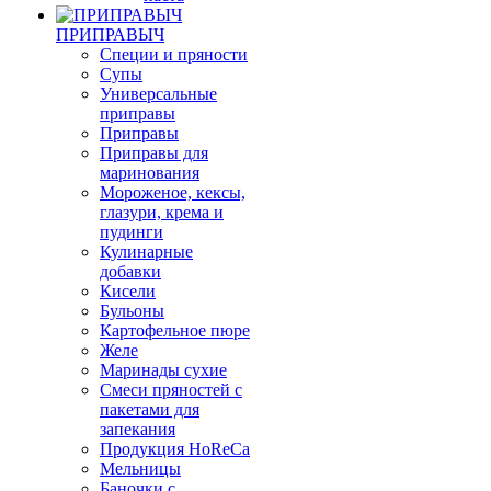
ПРИПРАВЫЧ
Специи и пряности
Супы
Универсальные
приправы
Приправы
Приправы для
маринования
Мороженое, кексы,
глазури, крема и
пудинги
Кулинарные
добавки
Кисели
Бульоны
Картофельное пюре
Желе
Маринады сухие
Смеси пряностей с
пакетами для
запекания
Продукция HoReCa
Мельницы
Баночки с