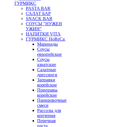
ГУРМИКС
PASTA BAR
САЛАТ БАР
SNACK BAR
СОУСЫ "НУЖЕН
УЖИН"
НАПИТКИ VITA
ГУРМИКС HoReCa
Маринады
Соусы
европейские
Соуcы
азиатские
Салатные
дрессинги
Заправки
корейские
Приправы
корейские
Панировочные
смеси
Рассолы для
копчения
Перечная
паста