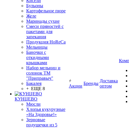
Кисели
Бульоны
Картофельное пюре
Желе
Маринады сухие
Смеси пряностей с
пакетами для
запекания
Продукция HoReCa
Мельницы
Баночки с
откидными
Комп
крышками
Набор мельниц и
солонок ТМ
"Приправыч"
Доставка
Бакалея
Бренды
Акции
оптом
+ ЕЩЕ 8
КУНЦЕВО
Мюсли
Хлопья кукурузные
«На Здоровье!»
Зерновые
подушечки из 5