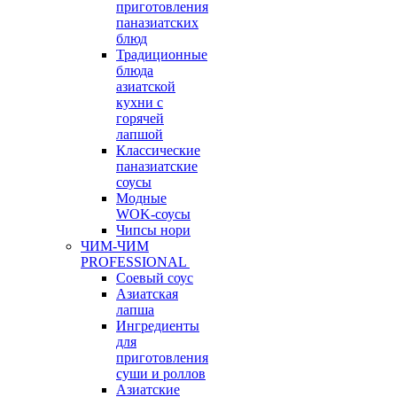
приготовления
паназиатских
блюд
Традиционные
блюда
азиатской
кухни с
горячей
лапшой
Классические
паназиатские
соусы
Модные
WOK-соусы
Чипсы нори
ЧИМ-ЧИМ
PROFESSIONAL
Соевый соус
Азиатская
лапша
Ингредиенты
для
приготовления
суши и роллов
Азиатские