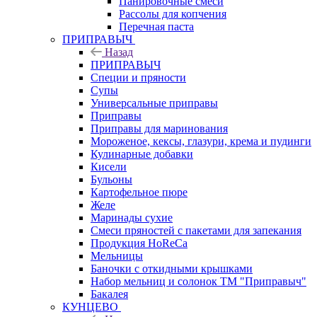
Панировочные смеси
Рассолы для копчения
Перечная паста
ПРИПРАВЫЧ
Назад
ПРИПРАВЫЧ
Специи и пряности
Супы
Универсальные приправы
Приправы
Приправы для маринования
Мороженое, кексы, глазури, крема и пудинги
Кулинарные добавки
Кисели
Бульоны
Картофельное пюре
Желе
Маринады сухие
Смеси пряностей с пакетами для запекания
Продукция HoReCa
Мельницы
Баночки с откидными крышками
Набор мельниц и солонок ТМ "Приправыч"
Бакалея
КУНЦЕВО