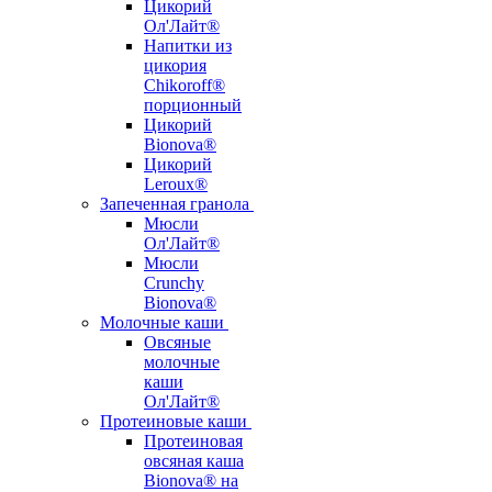
Цикорий
Ол'Лайт®
Напитки из
цикория
Chikoroff®
порционный
Цикорий
Bionova®
Цикорий
Leroux®
Запеченная гранола
Мюсли
Ол'Лайт®
Мюсли
Crunchy
Bionova®
Молочные каши
Овсяные
молочные
каши
Ол'Лайт®
Протеиновые каши
Протеиновая
овсяная каша
Bionova® на