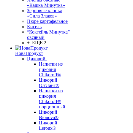
«Кашка-Минутка»
Зерновые хлопья
«Сила Злаков»
Пюре картофельное
Кисель
“Коктейль Минутка”
овсяный
+ ЕЩЕ 2
НоваПродукт
Цикорий
Напитки из
цикория
Chikoroff®
Цикорий
Ол'Лайт®
Напитки из
цикория
Chikoroff®
порционный
Цикорий
Bionova®
Цикорий
Leroux®