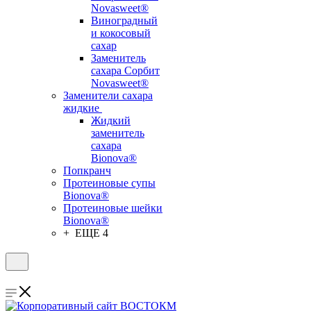
Novasweet®
Виноградный
и кокосовый
сахар
Заменитель
сахара Сорбит
Novasweet®
Заменители сахара
жидкие
Жидкий
заменитель
сахара
Bionova®
Попкранч
Протеиновые супы
Bionova®
Протеиновые шейки
Bionova®
+ ЕЩЕ 4