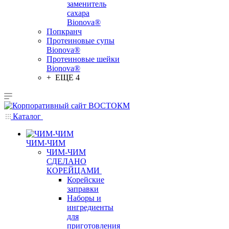
заменитель
сахара
Bionova®
Попкранч
Протеиновые супы
Bionova®
Протеиновые шейки
Bionova®
+ ЕЩЕ 4
Каталог
ЧИМ-ЧИМ
ЧИМ-ЧИМ
СДЕЛАНО
КОРЕЙЦАМИ
Корейские
заправки
Наборы и
ингредиенты
для
приготовления