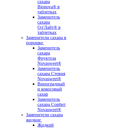
сахара
Bionova® в
таблетках
Заменитель
сахара
Ол'Лайт® в
таблетках
Заменители сахара в
порошке
Заменитель
сахара
Фруктоза
Novasweet®
Заменитель
сахара Стевия
Novasweet®
Виноградный
и кокосовый
сахар
Заменитель
сахара Сорбит
Novasweet®
Заменители сахара
жидкие
Жидкий