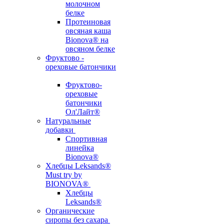
молочном
белке
Протеиновая
овсяная каша
Bionova® на
овсяном белке
Фруктово -
ореховые батончики
Фруктово-
ореховые
батончики
Ол'Лайт®
Натуральные
добавки
Спортивная
линейка
Bionova®
Хлебцы Leksands®
Must try by
BIONOVA®
Хлебцы
Leksands®
Органические
сиропы без сахара