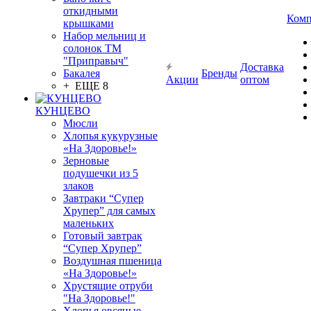
откидными
Комп
крышками
Набор мельниц и
солонок ТМ
"Приправыч"
Доставка
Бакалея
Бренды
Акции
оптом
+ ЕЩЕ 8
КУНЦЕВО
Мюсли
Хлопья кукурузные
«На Здоровье!»
Зерновые
подушечки из 5
злаков
Завтраки “Супер
Хрупер” для самых
маленьких
Готовый завтрак
“Супер Хрупер”
Воздушная пшеница
«На Здоровье!»
Хрустящие отруби
"На Здоровье!"
Хлопья овсяные