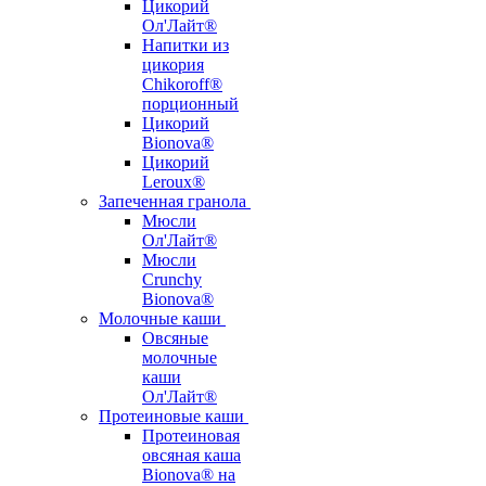
Цикорий
Ол'Лайт®
Напитки из
цикория
Chikoroff®
порционный
Цикорий
Bionova®
Цикорий
Leroux®
Запеченная гранола
Мюсли
Ол'Лайт®
Мюсли
Crunchy
Bionova®
Молочные каши
Овсяные
молочные
каши
Ол'Лайт®
Протеиновые каши
Протеиновая
овсяная каша
Bionova® на