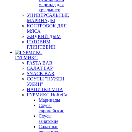
маринад для
крылышек
УНИВЕРСАЛЬНЫЕ
МАРИНАДЫ
КОСТРОВОК ДЛЯ
МЯСА
ЖИДКИЙ ДЫМ
ГОТОВИМ
ГЛИНТВЕЙН
ГУРМИКС
PASTA BAR
САЛАТ БАР
SNACK BAR
СОУСЫ "НУЖЕН
УЖИН"
НАПИТКИ VITA
ГУРМИКС HoReCa
Маринады
Соусы
европейские
Соуcы
азиатские
Салатные
дрессинги