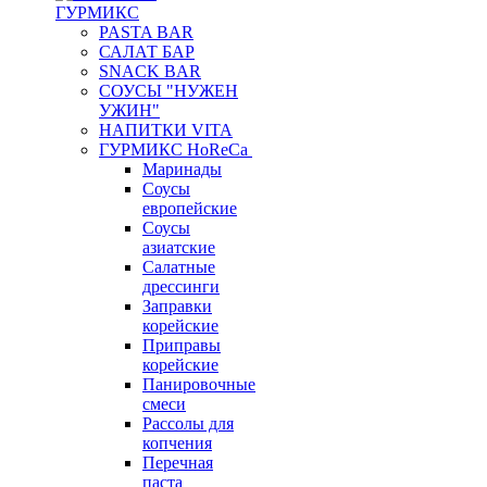
ГУРМИКС
PASTA BAR
САЛАТ БАР
SNACK BAR
СОУСЫ "НУЖЕН
УЖИН"
НАПИТКИ VITA
ГУРМИКС HoReCa
Маринады
Соусы
европейские
Соуcы
азиатские
Салатные
дрессинги
Заправки
корейские
Приправы
корейские
Панировочные
смеси
Рассолы для
копчения
Перечная
паста