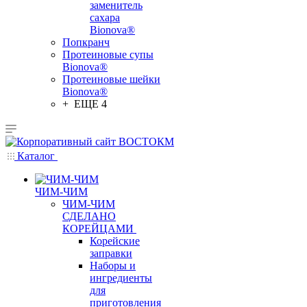
заменитель
сахара
Bionova®
Попкранч
Протеиновые супы
Bionova®
Протеиновые шейки
Bionova®
+ ЕЩЕ 4
Каталог
ЧИМ-ЧИМ
ЧИМ-ЧИМ
СДЕЛАНО
КОРЕЙЦАМИ
Корейские
заправки
Наборы и
ингредиенты
для
приготовления