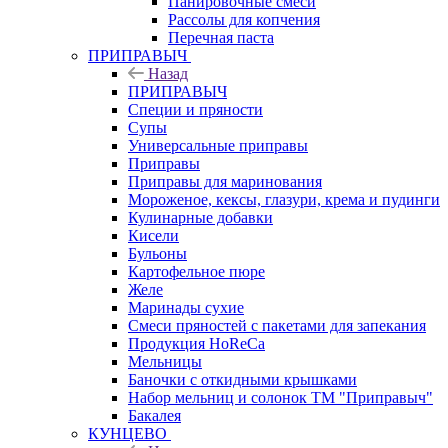
Панировочные смеси
Рассолы для копчения
Перечная паста
ПРИПРАВЫЧ
Назад
ПРИПРАВЫЧ
Специи и пряности
Супы
Универсальные приправы
Приправы
Приправы для маринования
Мороженое, кексы, глазури, крема и пудинги
Кулинарные добавки
Кисели
Бульоны
Картофельное пюре
Желе
Маринады сухие
Смеси пряностей с пакетами для запекания
Продукция HoReCa
Мельницы
Баночки с откидными крышками
Набор мельниц и солонок ТМ "Приправыч"
Бакалея
КУНЦЕВО