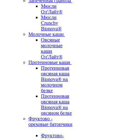
Запеченная гранола
Мюсли
Ол'Лайт®
Мюсли
Crunchy
Bionova®
Молочные каши
Овсяные
молочные
каши
Ол'Лайт®
Протеиновые каши
Протеиновая
овсяная каша
Bionova® на
молочном
белке
Протеиновая
овсяная каша
Bionova® на
овсяном белке
Фруктово -
ореховые батончики
Фруктово-