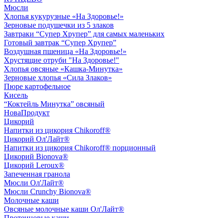
Мюсли
Хлопья кукурузные «На Здоровье!»
Зерновые подушечки из 5 злаков
Завтраки “Супер Хрупер” для самых маленьких
Готовый завтрак “Супер Хрупер”
Воздушная пшеница «На Здоровье!»
Хрустящие отруби "На Здоровье!"
Хлопья овсяные «Кашка-Минутка»
Зерновые хлопья «Сила Злаков»
Пюре картофельное
Кисель
“Коктейль Минутка” овсяный
НоваПродукт
Цикорий
Напитки из цикория Chikoroff®
Цикорий Ол'Лайт®
Напитки из цикория Chikoroff® порционный
Цикорий Bionova®
Цикорий Leroux®
Запеченная гранола
Мюсли Ол'Лайт®
Мюсли Crunchy Bionova®
Молочные каши
Овсяные молочные каши Ол'Лайт®
Протеиновые каши