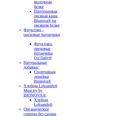
молочном
белке
Протеиновая
овсяная каша
Bionova® на
овсяном белке
Фруктово -
ореховые батончики
Фруктово-
ореховые
батончики
Ол'Лайт®
Натуральные
добавки
Спортивная
линейка
Bionova®
Хлебцы Leksands®
Must try by
BIONOVA®
Хлебцы
Leksands®
Органические
сиропы без сахара