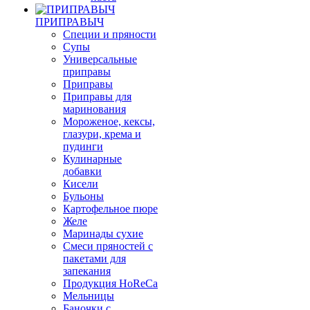
ПРИПРАВЫЧ
Специи и пряности
Супы
Универсальные
приправы
Приправы
Приправы для
маринования
Мороженое, кексы,
глазури, крема и
пудинги
Кулинарные
добавки
Кисели
Бульоны
Картофельное пюре
Желе
Маринады сухие
Смеси пряностей с
пакетами для
запекания
Продукция HoReCa
Мельницы
Баночки с