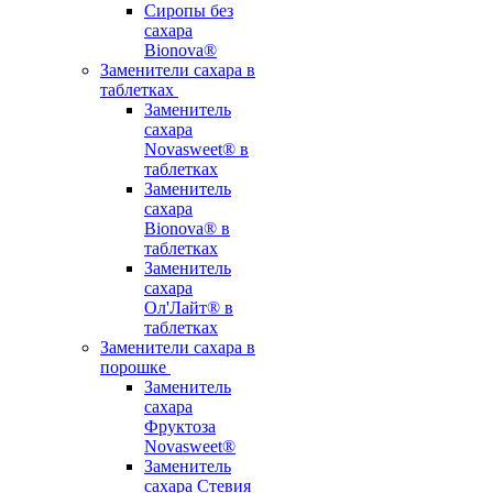
Сиропы без
сахара
Bionova®
Заменители сахара в
таблетках
Заменитель
сахара
Novasweet® в
таблетках
Заменитель
сахара
Bionova® в
таблетках
Заменитель
сахара
Ол'Лайт® в
таблетках
Заменители сахара в
порошке
Заменитель
сахара
Фруктоза
Novasweet®
Заменитель
сахара Стевия