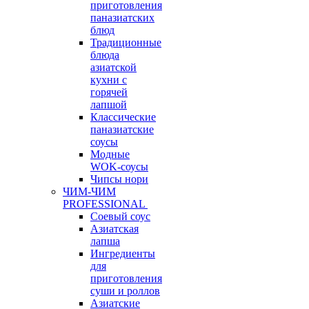
приготовления
паназиатских
блюд
Традиционные
блюда
азиатской
кухни с
горячей
лапшой
Классические
паназиатские
соусы
Модные
WOK-соусы
Чипсы нори
ЧИМ-ЧИМ
PROFESSIONAL
Соевый соус
Азиатская
лапша
Ингредиенты
для
приготовления
суши и роллов
Азиатские