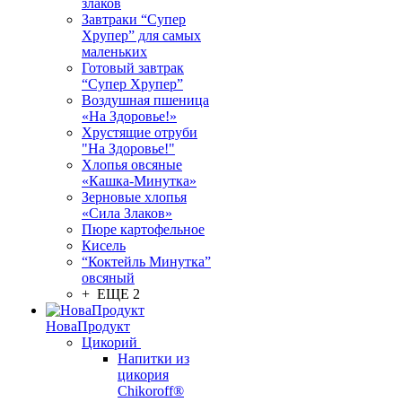
злаков
Завтраки “Супер
Хрупер” для самых
маленьких
Готовый завтрак
“Супер Хрупер”
Воздушная пшеница
«На Здоровье!»
Хрустящие отруби
"На Здоровье!"
Хлопья овсяные
«Кашка-Минутка»
Зерновые хлопья
«Сила Злаков»
Пюре картофельное
Кисель
“Коктейль Минутка”
овсяный
+ ЕЩЕ 2
НоваПродукт
Цикорий
Напитки из
цикория
Chikoroff®