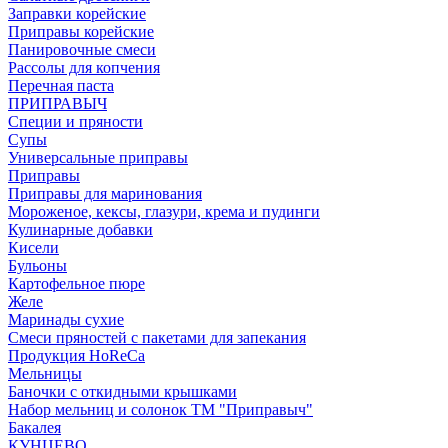
Заправки корейские
Приправы корейские
Панировочные смеси
Рассолы для копчения
Перечная паста
ПРИПРАВЫЧ
Специи и пряности
Супы
Универсальные приправы
Приправы
Приправы для маринования
Мороженое, кексы, глазури, крема и пудинги
Кулинарные добавки
Кисели
Бульоны
Картофельное пюре
Желе
Маринады сухие
Смеси пряностей с пакетами для запекания
Продукция HoReCa
Мельницы
Баночки с откидными крышками
Набор мельниц и солонок ТМ "Приправыч"
Бакалея
КУНЦЕВО