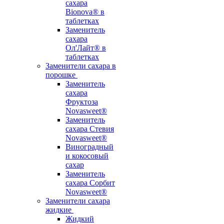
сахара
Bionova® в
таблетках
Заменитель
сахара
Ол'Лайт® в
таблетках
Заменители сахара в
порошке
Заменитель
сахара
Фруктоза
Novasweet®
Заменитель
сахара Стевия
Novasweet®
Виноградный
и кокосовый
сахар
Заменитель
сахара Сорбит
Novasweet®
Заменители сахара
жидкие
Жидкий