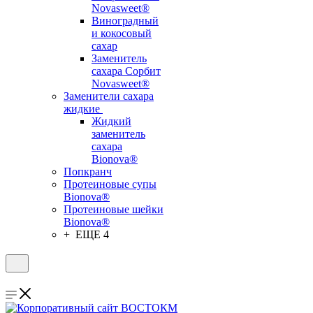
Novasweet®
Виноградный
и кокосовый
сахар
Заменитель
сахара Сорбит
Novasweet®
Заменители сахара
жидкие
Жидкий
заменитель
сахара
Bionova®
Попкранч
Протеиновые супы
Bionova®
Протеиновые шейки
Bionova®
+ ЕЩЕ 4