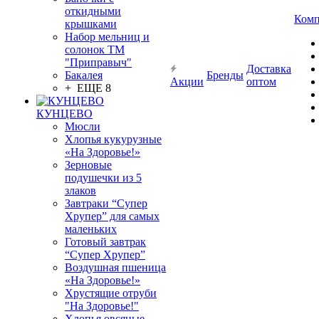
откидными
Комп
крышками
Набор мельниц и
солонок ТМ
"Приправыч"
Доставка
Бакалея
Бренды
Акции
оптом
+ ЕЩЕ 8
КУНЦЕВО
Мюсли
Хлопья кукурузные
«На Здоровье!»
Зерновые
подушечки из 5
злаков
Завтраки “Супер
Хрупер” для самых
маленьких
Готовый завтрак
“Супер Хрупер”
Воздушная пшеница
«На Здоровье!»
Хрустящие отруби
"На Здоровье!"
Хлопья овсяные