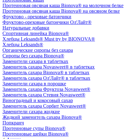
Протеиновая овсяная каша Bionova® на молочном белке
Протеиновая овсяная каша Bionova® на овсяном белке
Фруктово - ореховые батончики
Фруктово-ореховые батончики Ол'Лайт®
Натуральные добавки
Спортивная линейка Bionova®
Хлебцы Leksands® Must try by BIONOVA®
Хлебцы Leksands®
Органические сиропы без сахара
Сиропы без сахара Bionova®
Заменители сахара в таблетках
Заменитель сахара Novasweet® в таблетках
Заменитель сахара Bionova® в таблетках
Заменитель сахара Ол'Лайт® в таблетках
Заменители сахара в порошке
Заменитель сахара Фруктоза Novasweet®
Заменитель сахара Стевия Novasweet®
Виноградный и кокосовый сахар
Заменитель сахара Сорбит Novasweet®
Заменители сахара жидкие
Жидкий заменитель сахара Bionova®
Попкранч
Протеиновые супы Bionova®
Протеиновые шейки Bionova®