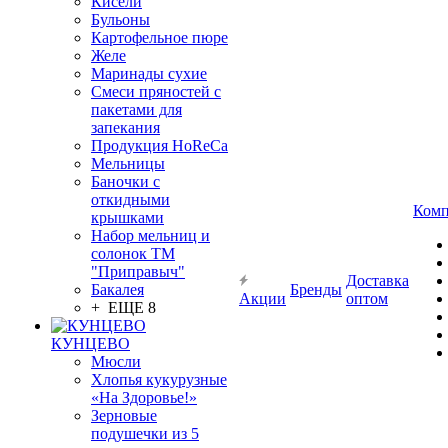
Кисели
Бульоны
Картофельное пюре
Желе
Маринады сухие
Смеси пряностей с
пакетами для
запекания
Продукция HoReCa
Мельницы
Баночки с
откидными
Комп
крышками
Набор мельниц и
солонок ТМ
"Приправыч"
Доставка
Бакалея
Бренды
Акции
оптом
+ ЕЩЕ 8
КУНЦЕВО
Мюсли
Хлопья кукурузные
«На Здоровье!»
Зерновые
подушечки из 5