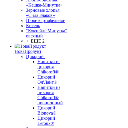
«Кашка-Минутка»
Зерновые хлопья
«Сила Злаков»
Пюре картофельное
Кисель
“Коктейль Минутка”
овсяный
+ ЕЩЕ 2
НоваПродукт
Цикорий
Напитки из
цикория
Chikoroff®
Цикорий
Ол'Лайт®
Напитки из
цикория
Chikoroff®
порционный
Цикорий
Bionova®
Цикорий
Leroux®