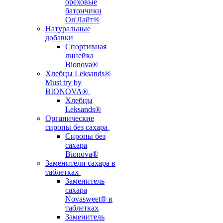
ореховые
батончики
Ол'Лайт®
Натуральные
добавки
Спортивная
линейка
Bionova®
Хлебцы Leksands®
Must try by
BIONOVA®
Хлебцы
Leksands®
Органические
сиропы без сахара
Сиропы без
сахара
Bionova®
Заменители сахара в
таблетках
Заменитель
сахара
Novasweet® в
таблетках
Заменитель