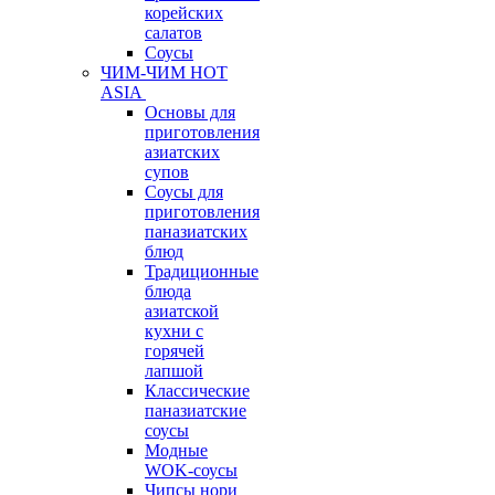
корейских
салатов
Соусы
ЧИМ-ЧИМ HOT
ASIA
Основы для
приготовления
азиатских
супов
Соусы для
приготовления
паназиатских
блюд
Традиционные
блюда
азиатской
кухни с
горячей
лапшой
Классические
паназиатские
соусы
Модные
WOK-соусы
Чипсы нори