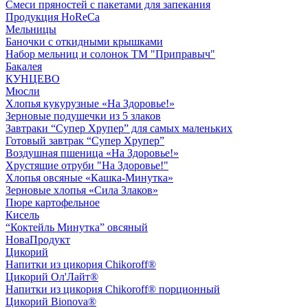
Смеси пряностей с пакетами для запекания
Продукция HoReCa
Мельницы
Баночки с откидными крышками
Набор мельниц и солонок ТМ "Приправыч"
Бакалея
КУНЦЕВО
Мюсли
Хлопья кукурузные «На Здоровье!»
Зерновые подушечки из 5 злаков
Завтраки “Супер Хрупер” для самых маленьких
Готовый завтрак “Супер Хрупер”
Воздушная пшеница «На Здоровье!»
Хрустящие отруби "На Здоровье!"
Хлопья овсяные «Кашка-Минутка»
Зерновые хлопья «Сила Злаков»
Пюре картофельное
Кисель
“Коктейль Минутка” овсяный
НоваПродукт
Цикорий
Напитки из цикория Chikoroff®
Цикорий Ол'Лайт®
Напитки из цикория Chikoroff® порционный
Цикорий Bionova®