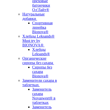
ореховые
батончики
Ол'Лайт®
Натуральные
добавки
Спортивная
линейка
Bionova®
Хлебцы Leksands®
Must try by
BIONOVA®
Хлебцы
Leksands®
Органические
сиропы без сахара
Сиропы без
сахара
Bionova®
Заменители сахара в
таблетках
Заменитель
сахара
Novasweet® в
таблетках
Заменитель