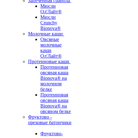
Запеченная гранола
Мюсли
Ол'Лайт®
Мюсли
Crunchy
Bionova®
Молочные каши
Овсяные
молочные
каши
Ол'Лайт®
Протеиновые каши
Протеиновая
овсяная каша
Bionova® на
молочном
белке
Протеиновая
овсяная каша
Bionova® на
овсяном белке
Фруктово -
ореховые батончики
Фруктово-