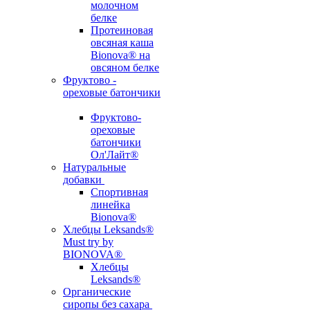
молочном
белке
Протеиновая
овсяная каша
Bionova® на
овсяном белке
Фруктово -
ореховые батончики
Фруктово-
ореховые
батончики
Ол'Лайт®
Натуральные
добавки
Спортивная
линейка
Bionova®
Хлебцы Leksands®
Must try by
BIONOVA®
Хлебцы
Leksands®
Органические
сиропы без сахара