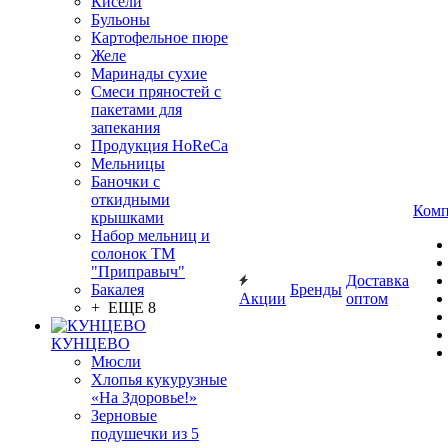
Кисели
Бульоны
Картофельное пюре
Желе
Маринады сухие
Смеси пряностей с
пакетами для
запекания
Продукция HoReCa
Мельницы
Баночки с
откидными
Комп
крышками
Набор мельниц и
солонок ТМ
"Приправыч"
Доставка
Бакалея
Бренды
Акции
оптом
+ ЕЩЕ 8
КУНЦЕВО
Мюсли
Хлопья кукурузные
«На Здоровье!»
Зерновые
подушечки из 5