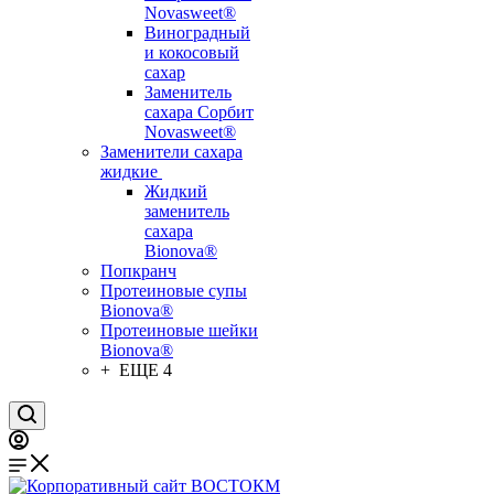
Novasweet®
Виноградный
и кокосовый
сахар
Заменитель
сахара Сорбит
Novasweet®
Заменители сахара
жидкие
Жидкий
заменитель
сахара
Bionova®
Попкранч
Протеиновые супы
Bionova®
Протеиновые шейки
Bionova®
+ ЕЩЕ 4