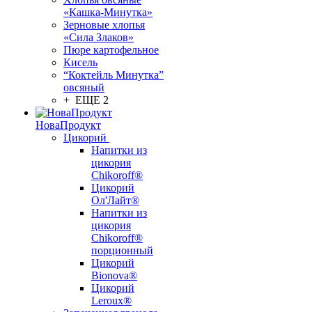
«Кашка-Минутка»
Зерновые хлопья
«Сила Злаков»
Пюре картофельное
Кисель
“Коктейль Минутка”
овсяный
+ ЕЩЕ 2
НоваПродукт
Цикорий
Напитки из
цикория
Chikoroff®
Цикорий
Ол'Лайт®
Напитки из
цикория
Chikoroff®
порционный
Цикорий
Bionova®
Цикорий
Leroux®