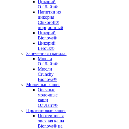
Цикорий
Ол'Лайт®
Напитки из
цикория
Chikoroff®
порционный
Цикорий
Bionova®
Цикорий
Leroux®
Запеченная гранола
Мюсли
Ол'Лайт®
Мюсли
Crunchy
Bionova®
Молочные каши
Овсяные
молочные
каши
Ол'Лайт®
Протеиновые каши
Протеиновая
овсяная каша
Bionova® на