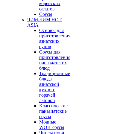
корейских
салатов
Соусы
ЧИМ-ЧИМ HOT
ASIA
Основы для
приготовления
азиатских
супов
Соусы для
приготовления
паназиатских
блюд
Традиционные
блюда
азиатской
кухни с
горячей
лапшой
Классические
паназиатские
соусы
Модные
WOK-соусы
Чипсы нори