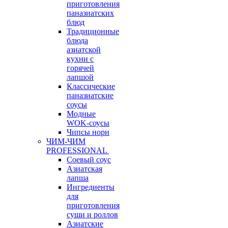
приготовления
паназиатских
блюд
Традиционные
блюда
азиатской
кухни с
горячей
лапшой
Классические
паназиатские
соусы
Модные
WOK-соусы
Чипсы нори
ЧИМ-ЧИМ
PROFESSIONAL
Соевый соус
Азиатская
лапша
Ингредиенты
для
приготовления
суши и роллов
Азиатские