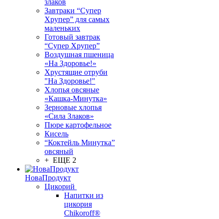
злаков
Завтраки “Супер
Хрупер” для самых
маленьких
Готовый завтрак
“Супер Хрупер”
Воздушная пшеница
«На Здоровье!»
Хрустящие отруби
"На Здоровье!"
Хлопья овсяные
«Кашка-Минутка»
Зерновые хлопья
«Сила Злаков»
Пюре картофельное
Кисель
“Коктейль Минутка”
овсяный
+ ЕЩЕ 2
НоваПродукт
Цикорий
Напитки из
цикория
Chikoroff®