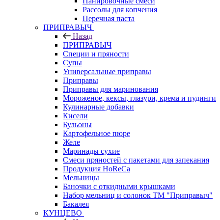
Панировочные смеси
Рассолы для копчения
Перечная паста
ПРИПРАВЫЧ
Назад
ПРИПРАВЫЧ
Специи и пряности
Супы
Универсальные приправы
Приправы
Приправы для маринования
Мороженое, кексы, глазури, крема и пудинги
Кулинарные добавки
Кисели
Бульоны
Картофельное пюре
Желе
Маринады сухие
Смеси пряностей с пакетами для запекания
Продукция HoReCa
Мельницы
Баночки с откидными крышками
Набор мельниц и солонок ТМ "Приправыч"
Бакалея
КУНЦЕВО