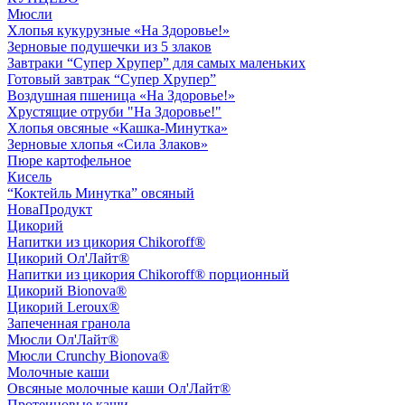
Мюсли
Хлопья кукурузные «На Здоровье!»
Зерновые подушечки из 5 злаков
Завтраки “Супер Хрупер” для самых маленьких
Готовый завтрак “Супер Хрупер”
Воздушная пшеница «На Здоровье!»
Хрустящие отруби "На Здоровье!"
Хлопья овсяные «Кашка-Минутка»
Зерновые хлопья «Сила Злаков»
Пюре картофельное
Кисель
“Коктейль Минутка” овсяный
НоваПродукт
Цикорий
Напитки из цикория Chikoroff®
Цикорий Ол'Лайт®
Напитки из цикория Chikoroff® порционный
Цикорий Bionova®
Цикорий Leroux®
Запеченная гранола
Мюсли Ол'Лайт®
Мюсли Crunchy Bionova®
Молочные каши
Овсяные молочные каши Ол'Лайт®
Протеиновые каши