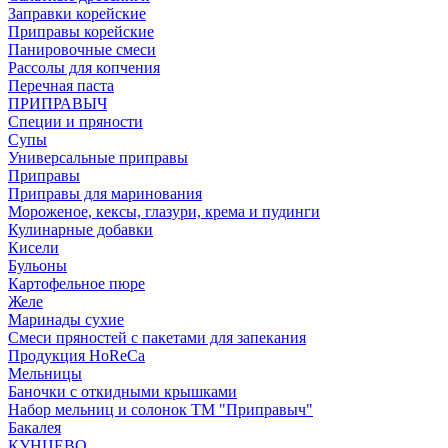
Заправки корейские
Приправы корейские
Панировочные смеси
Рассолы для копчения
Перечная паста
ПРИПРАВЫЧ
Специи и пряности
Супы
Универсальные приправы
Приправы
Приправы для маринования
Мороженое, кексы, глазури, крема и пудинги
Кулинарные добавки
Кисели
Бульоны
Картофельное пюре
Желе
Маринады сухие
Смеси пряностей с пакетами для запекания
Продукция HoReCa
Мельницы
Баночки с откидными крышками
Набор мельниц и солонок ТМ "Приправыч"
Бакалея
КУНЦЕВО