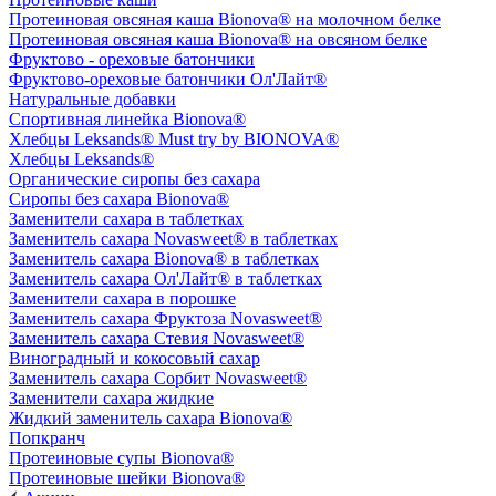
Протеиновая овсяная каша Bionova® на молочном белке
Протеиновая овсяная каша Bionova® на овсяном белке
Фруктово - ореховые батончики
Фруктово-ореховые батончики Ол'Лайт®
Натуральные добавки
Спортивная линейка Bionova®
Хлебцы Leksands® Must try by BIONOVA®
Хлебцы Leksands®
Органические сиропы без сахара
Сиропы без сахара Bionova®
Заменители сахара в таблетках
Заменитель сахара Novasweet® в таблетках
Заменитель сахара Bionova® в таблетках
Заменитель сахара Ол'Лайт® в таблетках
Заменители сахара в порошке
Заменитель сахара Фруктоза Novasweet®
Заменитель сахара Стевия Novasweet®
Виноградный и кокосовый сахар
Заменитель сахара Сорбит Novasweet®
Заменители сахара жидкие
Жидкий заменитель сахара Bionova®
Попкранч
Протеиновые супы Bionova®
Протеиновые шейки Bionova®