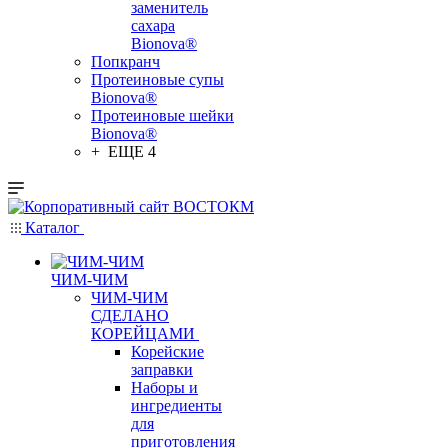
заменитель
сахара
Bionova®
Попкранч
Протеиновые супы
Bionova®
Протеиновые шейки
Bionova®
+ ЕЩЕ 4
Каталог
ЧИМ-ЧИМ
ЧИМ-ЧИМ
СДЕЛАНО
КОРЕЙЦАМИ
Корейские
заправки
Наборы и
ингредиенты
для
приготовления