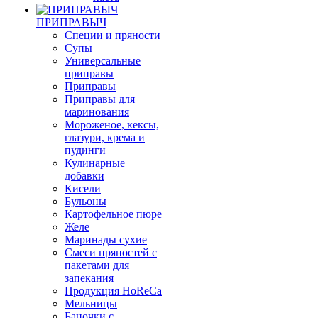
ПРИПРАВЫЧ
Специи и пряности
Супы
Универсальные
приправы
Приправы
Приправы для
маринования
Мороженое, кексы,
глазури, крема и
пудинги
Кулинарные
добавки
Кисели
Бульоны
Картофельное пюре
Желе
Маринады сухие
Смеси пряностей с
пакетами для
запекания
Продукция HoReCa
Мельницы
Баночки с