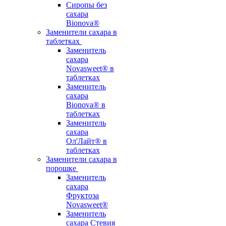
Сиропы без
сахара
Bionova®
Заменители сахара в
таблетках
Заменитель
сахара
Novasweet® в
таблетках
Заменитель
сахара
Bionova® в
таблетках
Заменитель
сахара
Ол'Лайт® в
таблетках
Заменители сахара в
порошке
Заменитель
сахара
Фруктоза
Novasweet®
Заменитель
сахара Стевия