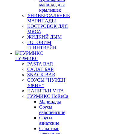
маринад для
крылышек
УНИВЕРСАЛЬНЫЕ
МАРИНАДЫ
КОСТРОВОК ДЛЯ
МЯСА
ЖИДКИЙ ДЫМ
ГОТОВИМ
ГЛИНТВЕЙН
ГУРМИКС
PASTA BAR
САЛАТ БАР
SNACK BAR
СОУСЫ "НУЖЕН
УЖИН"
НАПИТКИ VITA
ГУРМИКС HoReCa
Маринады
Соусы
европейские
Соуcы
азиатские
Салатные
дрессинги