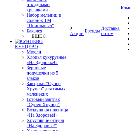
откидными
Комп
крышками
Набор мельниц и
солонок ТМ
"Приправыч"
Доставка
Бакалея
Бренды
Акции
оптом
+ ЕЩЕ 8
КУНЦЕВО
Мюсли
Хлопья кукурузные
«На Здоровье!»
Зерновые
подушечки из 5
злаков
Завтраки “Супер
Хрупер” для самых
маленьких
Готовый завтрак
“Супер Хрупер”
Воздушная пшеница
«На Здоровье!»
Хрустящие отруби
"На Здоровье!"
Хлопья овсяные