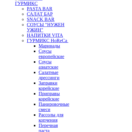
ГУРМИКС
PASTA BAR
САЛАТ БАР
SNACK BAR
СОУСЫ "НУЖЕН
УЖИН"
НАПИТКИ VITA
ГУРМИКС HoReCa
Маринады
Соусы
европейские
Соуcы
азиатские
Салатные
дрессинги
Заправки
корейские
Приправы
корейские
Панировочные
смеси
Рассолы для
копчения
Перечная
паста