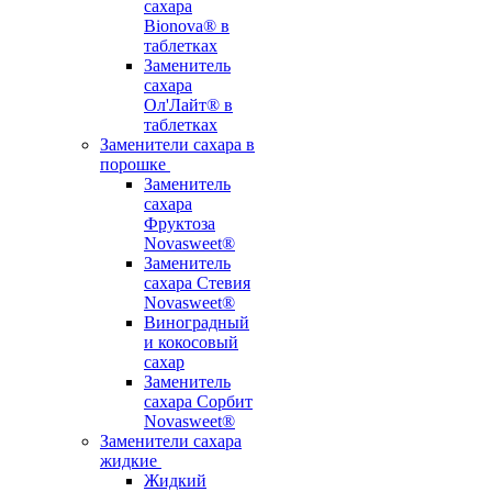
сахара
Bionova® в
таблетках
Заменитель
сахара
Ол'Лайт® в
таблетках
Заменители сахара в
порошке
Заменитель
сахара
Фруктоза
Novasweet®
Заменитель
сахара Стевия
Novasweet®
Виноградный
и кокосовый
сахар
Заменитель
сахара Сорбит
Novasweet®
Заменители сахара
жидкие
Жидкий