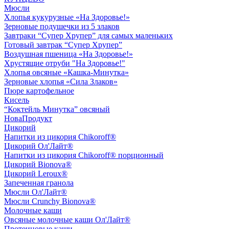
Мюсли
Хлопья кукурузные «На Здоровье!»
Зерновые подушечки из 5 злаков
Завтраки “Супер Хрупер” для самых маленьких
Готовый завтрак “Супер Хрупер”
Воздушная пшеница «На Здоровье!»
Хрустящие отруби "На Здоровье!"
Хлопья овсяные «Кашка-Минутка»
Зерновые хлопья «Сила Злаков»
Пюре картофельное
Кисель
“Коктейль Минутка” овсяный
НоваПродукт
Цикорий
Напитки из цикория Chikoroff®
Цикорий Ол'Лайт®
Напитки из цикория Chikoroff® порционный
Цикорий Bionova®
Цикорий Leroux®
Запеченная гранола
Мюсли Ол'Лайт®
Мюсли Crunchy Bionova®
Молочные каши
Овсяные молочные каши Ол'Лайт®
Протеиновые каши