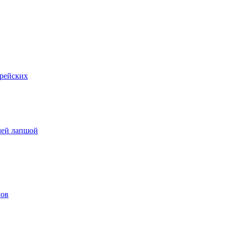
орейских
чей лапшой
лов