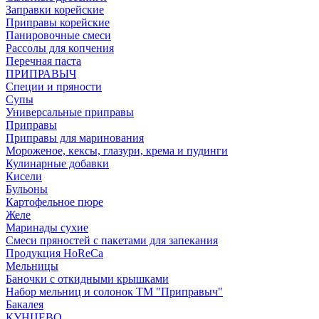
Заправки корейские
Приправы корейские
Панировочные смеси
Рассолы для копчения
Перечная паста
ПРИПРАВЫЧ
Специи и пряности
Супы
Универсальные приправы
Приправы
Приправы для маринования
Мороженое, кексы, глазури, крема и пудинги
Кулинарные добавки
Кисели
Бульоны
Картофельное пюре
Желе
Маринады сухие
Смеси пряностей с пакетами для запекания
Продукция HoReCa
Мельницы
Баночки с откидными крышками
Набор мельниц и солонок ТМ "Приправыч"
Бакалея
КУНЦЕВО