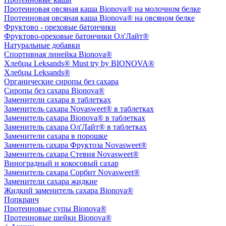
Протеиновая овсяная каша Bionova® на молочном белке
Протеиновая овсяная каша Bionova® на овсяном белке
Фруктово - ореховые батончики
Фруктово-ореховые батончики Ол'Лайт®
Натуральные добавки
Спортивная линейка Bionova®
Хлебцы Leksands® Must try by BIONOVA®
Хлебцы Leksands®
Органические сиропы без сахара
Сиропы без сахара Bionova®
Заменители сахара в таблетках
Заменитель сахара Novasweet® в таблетках
Заменитель сахара Bionova® в таблетках
Заменитель сахара Ол'Лайт® в таблетках
Заменители сахара в порошке
Заменитель сахара Фруктоза Novasweet®
Заменитель сахара Стевия Novasweet®
Виноградный и кокосовый сахар
Заменитель сахара Сорбит Novasweet®
Заменители сахара жидкие
Жидкий заменитель сахара Bionova®
Попкранч
Протеиновые супы Bionova®
Протеиновые шейки Bionova®