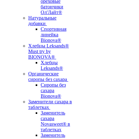
ореховые
батончики
Ол'Лайт®
Натуральные
добавки
Спортивная
линейка
Bionova®
Хлебцы Leksands®
Must try by
BIONOVA®
Хлебцы
Leksands®
Органические
сиропы без сахара
Сиропы без
сахара
Bionova®
Заменители сахара в
таблетках
Заменитель
сахара
Novasweet® в
таблетках
Заменитель