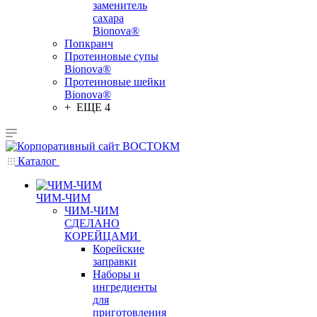
заменитель
сахара
Bionova®
Попкранч
Протеиновые супы
Bionova®
Протеиновые шейки
Bionova®
+ ЕЩЕ 4
Каталог
ЧИМ-ЧИМ
ЧИМ-ЧИМ
СДЕЛАНО
КОРЕЙЦАМИ
Корейские
заправки
Наборы и
ингредиенты
для
приготовления