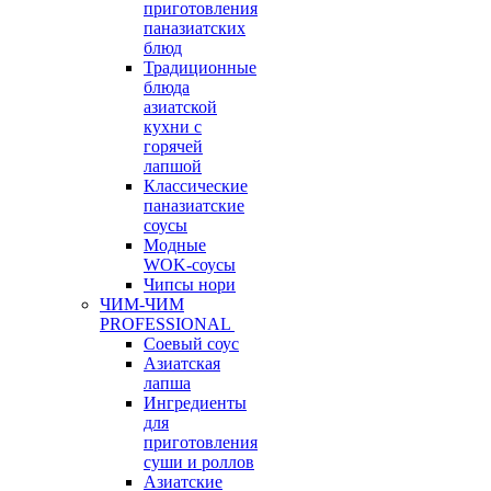
приготовления
паназиатских
блюд
Традиционные
блюда
азиатской
кухни с
горячей
лапшой
Классические
паназиатские
соусы
Модные
WOK-соусы
Чипсы нори
ЧИМ-ЧИМ
PROFESSIONAL
Соевый соус
Азиатская
лапша
Ингредиенты
для
приготовления
суши и роллов
Азиатские