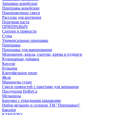
Заправки корейские
Приправы корейские
Панировочные смеси
Рассолы для копчения
Перечная паста
ПРИПРАВЫЧ
Специи и пряности
Супы
Универсальные приправы
Приправы
Приправы для маринования
Мороженое, кексы, глазури, крема и пудинги
Кулинарные добавки
Кисели
Бульоны
Картофельное пюре
Желе
Маринады сухие
Смеси пряностей с пакетами для запекания
Продукция HoReCa
Мельницы
Баночки с откидными крышками
Набор мельниц и солонок ТМ "Приправыч"
Бакалея
КУНЦЕВО