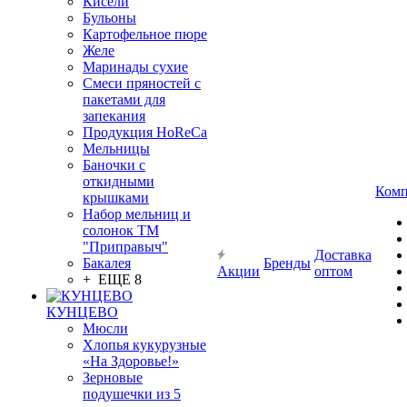
Кисели
Бульоны
Картофельное пюре
Желе
Маринады сухие
Смеси пряностей с
пакетами для
запекания
Продукция HoReCa
Мельницы
Баночки с
откидными
Комп
крышками
Набор мельниц и
солонок ТМ
"Приправыч"
Доставка
Бакалея
Бренды
Акции
оптом
+ ЕЩЕ 8
КУНЦЕВО
Мюсли
Хлопья кукурузные
«На Здоровье!»
Зерновые
подушечки из 5