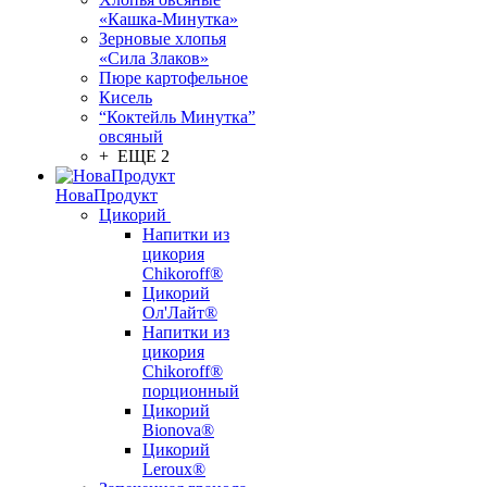
«Кашка-Минутка»
Зерновые хлопья
«Сила Злаков»
Пюре картофельное
Кисель
“Коктейль Минутка”
овсяный
+ ЕЩЕ 2
НоваПродукт
Цикорий
Напитки из
цикория
Chikoroff®
Цикорий
Ол'Лайт®
Напитки из
цикория
Chikoroff®
порционный
Цикорий
Bionova®
Цикорий
Leroux®