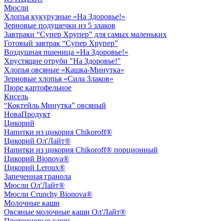
Мюсли
Хлопья кукурузные «На Здоровье!»
Зерновые подушечки из 5 злаков
Завтраки “Супер Хрупер” для самых маленьких
Готовый завтрак “Супер Хрупер”
Воздушная пшеница «На Здоровье!»
Хрустящие отруби "На Здоровье!"
Хлопья овсяные «Кашка-Минутка»
Зерновые хлопья «Сила Злаков»
Пюре картофельное
Кисель
“Коктейль Минутка” овсяный
НоваПродукт
Цикорий
Напитки из цикория Chikoroff®
Цикорий Ол'Лайт®
Напитки из цикория Chikoroff® порционный
Цикорий Bionova®
Цикорий Leroux®
Запеченная гранола
Мюсли Ол'Лайт®
Мюсли Crunchy Bionova®
Молочные каши
Овсяные молочные каши Ол'Лайт®
Протеиновые каши