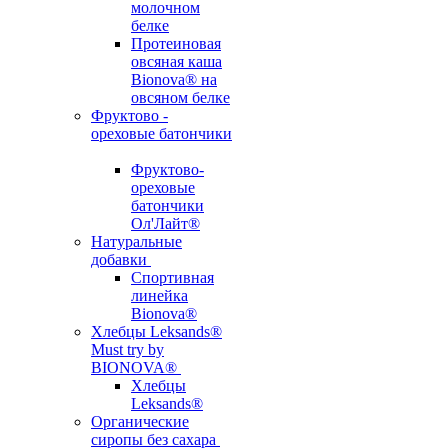
молочном
белке
Протеиновая
овсяная каша
Bionova® на
овсяном белке
Фруктово -
ореховые батончики
Фруктово-
ореховые
батончики
Ол'Лайт®
Натуральные
добавки
Спортивная
линейка
Bionova®
Хлебцы Leksands®
Must try by
BIONOVA®
Хлебцы
Leksands®
Органические
сиропы без сахара