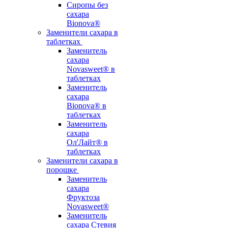
Сиропы без
сахара
Bionova®
Заменители сахара в
таблетках
Заменитель
сахара
Novasweet® в
таблетках
Заменитель
сахара
Bionova® в
таблетках
Заменитель
сахара
Ол'Лайт® в
таблетках
Заменители сахара в
порошке
Заменитель
сахара
Фруктоза
Novasweet®
Заменитель
сахара Стевия