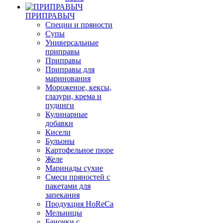
ПРИПРАВЫЧ
Специи и пряности
Супы
Универсальные
приправы
Приправы
Приправы для
маринования
Мороженое, кексы,
глазури, крема и
пудинги
Кулинарные
добавки
Кисели
Бульоны
Картофельное пюре
Желе
Маринады сухие
Смеси пряностей с
пакетами для
запекания
Продукция HoReCa
Мельницы
Баночки с