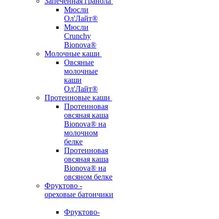
Запеченная гранола
Мюсли
Ол'Лайт®
Мюсли
Crunchy
Bionova®
Молочные каши
Овсяные
молочные
каши
Ол'Лайт®
Протеиновые каши
Протеиновая
овсяная каша
Bionova® на
молочном
белке
Протеиновая
овсяная каша
Bionova® на
овсяном белке
Фруктово -
ореховые батончики
Фруктово-