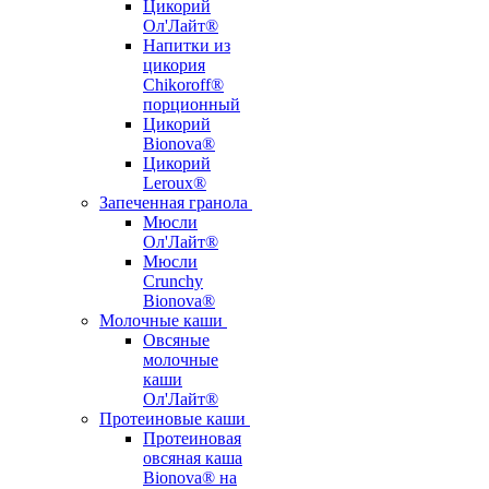
Цикорий
Ол'Лайт®
Напитки из
цикория
Chikoroff®
порционный
Цикорий
Bionova®
Цикорий
Leroux®
Запеченная гранола
Мюсли
Ол'Лайт®
Мюсли
Crunchy
Bionova®
Молочные каши
Овсяные
молочные
каши
Ол'Лайт®
Протеиновые каши
Протеиновая
овсяная каша
Bionova® на