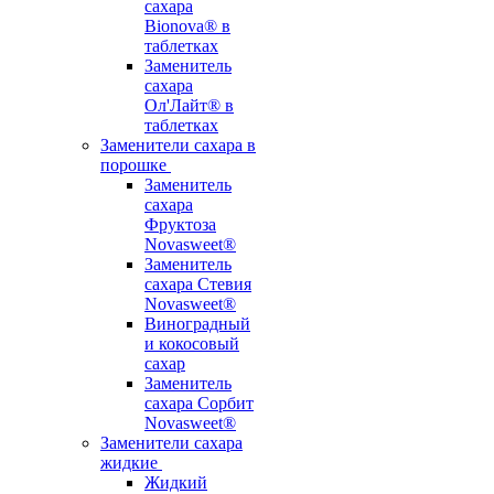
сахара
Bionova® в
таблетках
Заменитель
сахара
Ол'Лайт® в
таблетках
Заменители сахара в
порошке
Заменитель
сахара
Фруктоза
Novasweet®
Заменитель
сахара Стевия
Novasweet®
Виноградный
и кокосовый
сахар
Заменитель
сахара Сорбит
Novasweet®
Заменители сахара
жидкие
Жидкий