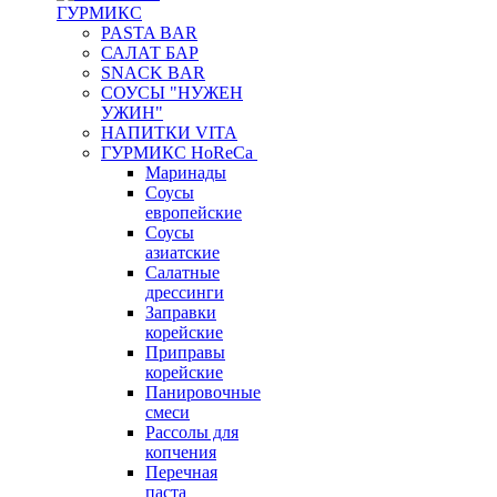
ГУРМИКС
PASTA BAR
САЛАТ БАР
SNACK BAR
СОУСЫ "НУЖЕН
УЖИН"
НАПИТКИ VITA
ГУРМИКС HoReCa
Маринады
Соусы
европейские
Соуcы
азиатские
Салатные
дрессинги
Заправки
корейские
Приправы
корейские
Панировочные
смеси
Рассолы для
копчения
Перечная
паста