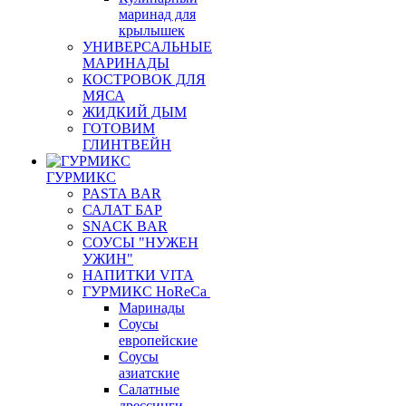
маринад для
крылышек
УНИВЕРСАЛЬНЫЕ
МАРИНАДЫ
КОСТРОВОК ДЛЯ
МЯСА
ЖИДКИЙ ДЫМ
ГОТОВИМ
ГЛИНТВЕЙН
ГУРМИКС
PASTA BAR
САЛАТ БАР
SNACK BAR
СОУСЫ "НУЖЕН
УЖИН"
НАПИТКИ VITA
ГУРМИКС HoReCa
Маринады
Соусы
европейские
Соуcы
азиатские
Салатные
дрессинги