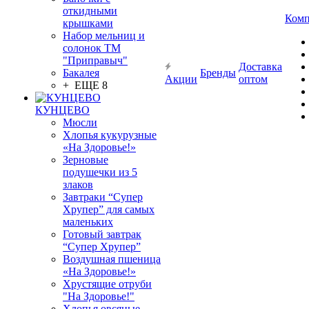
откидными
Комп
крышками
Набор мельниц и
солонок ТМ
"Приправыч"
Доставка
Бакалея
Бренды
Акции
оптом
+ ЕЩЕ 8
КУНЦЕВО
Мюсли
Хлопья кукурузные
«На Здоровье!»
Зерновые
подушечки из 5
злаков
Завтраки “Супер
Хрупер” для самых
маленьких
Готовый завтрак
“Супер Хрупер”
Воздушная пшеница
«На Здоровье!»
Хрустящие отруби
"На Здоровье!"
Хлопья овсяные