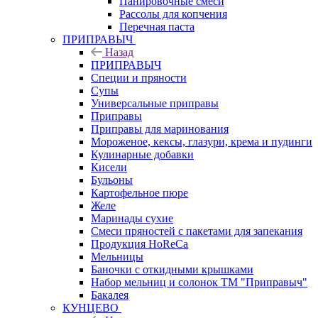
Панировочные смеси
Рассолы для копчения
Перечная паста
ПРИПРАВЫЧ
Назад
ПРИПРАВЫЧ
Специи и пряности
Супы
Универсальные приправы
Приправы
Приправы для маринования
Мороженое, кексы, глазури, крема и пудинги
Кулинарные добавки
Кисели
Бульоны
Картофельное пюре
Желе
Маринады сухие
Смеси пряностей с пакетами для запекания
Продукция HoReCa
Мельницы
Баночки с откидными крышками
Набор мельниц и солонок ТМ "Приправыч"
Бакалея
КУНЦЕВО