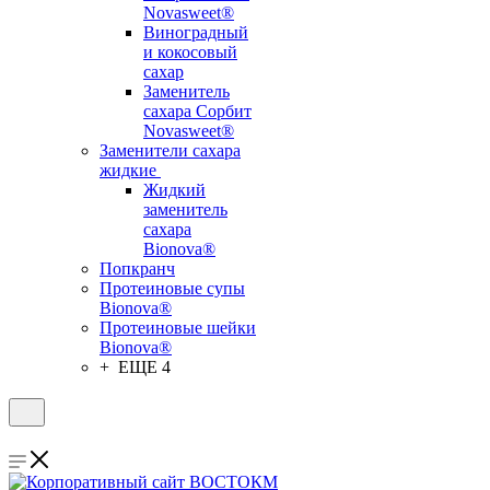
Novasweet®
Виноградный
и кокосовый
сахар
Заменитель
сахара Сорбит
Novasweet®
Заменители сахара
жидкие
Жидкий
заменитель
сахара
Bionova®
Попкранч
Протеиновые супы
Bionova®
Протеиновые шейки
Bionova®
+ ЕЩЕ 4