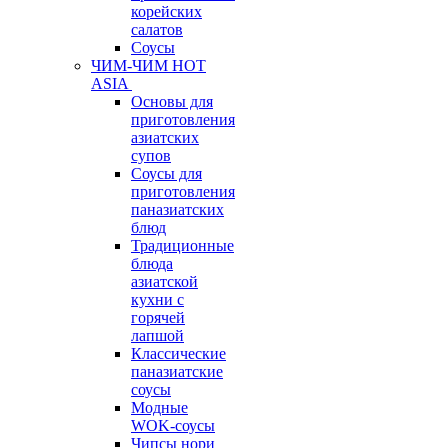
корейских
салатов
Соусы
ЧИМ-ЧИМ HOT
ASIA
Основы для
приготовления
азиатских
супов
Соусы для
приготовления
паназиатских
блюд
Традиционные
блюда
азиатской
кухни с
горячей
лапшой
Классические
паназиатские
соусы
Модные
WOK-соусы
Чипсы нори