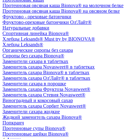
Протеиновая овсяная каша Bionova® на молочном белке
Протеиновая овсяная каша Bionova® на овсяном белке
Фруктово - ореховые батончики
Фруктово-ореховые батончики Ол'Лайт®
Натуральные добавки
Спортивная линейка Bionova®
Хлебцы Leksands® Must try by BIONOVA®
Хлебцы Leksands®
Органические сиропы без сахара
Сиропы без сахара Bionova®
Заменители сахара в таблетках
Заменитель сахара Novasweet® в таблетках
Заменитель сахара Bionova® в таблетках
Заменитель сахара Ол'Лайт® в таблетках
Заменители сахара в порошке
Заменитель сахара Фруктоза Novasweet®
Заменитель сахара Стевия Novasweet®
Виноградный и кокосовый сахар
Заменитель сахара Сорбит Novasweet®
Заменители сахара жидкие
Жидкий заменитель сахара Bionova®
Попкранч
Протеиновые супы Bionova®
Протеиновые шейки Bionova®