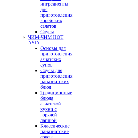
ингредиенты
для
приготовления
корейских
салатов
Соусы
ЧИМ-ЧИМ HOT
ASIA
Основы для
приготовления
азиатских
супов
Соусы для
приготовления
паназиатских
блюд
Традиционные
блюда
азиатской
кухни с
горячей
лапшой
Классические
паназиатские
соусы