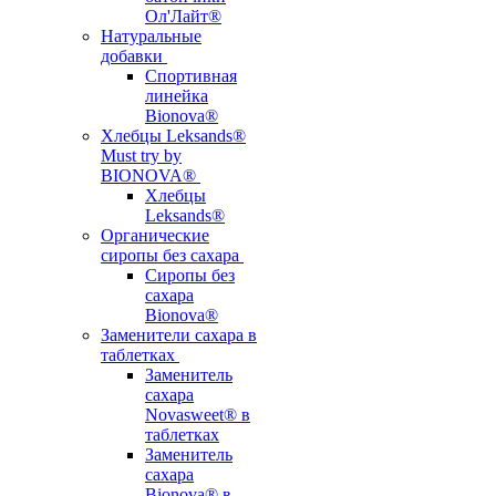
Ол'Лайт®
Натуральные
добавки
Спортивная
линейка
Bionova®
Хлебцы Leksands®
Must try by
BIONOVA®
Хлебцы
Leksands®
Органические
сиропы без сахара
Сиропы без
сахара
Bionova®
Заменители сахара в
таблетках
Заменитель
сахара
Novasweet® в
таблетках
Заменитель
сахара
Bionova® в