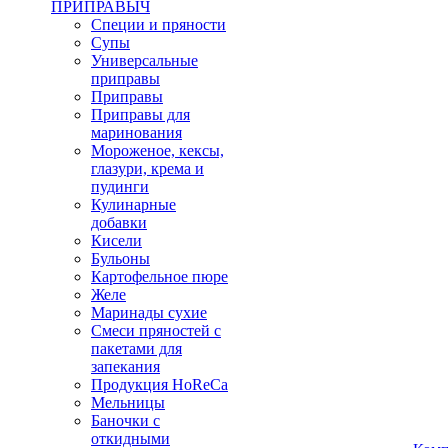
ПРИПРАВЫЧ
Специи и пряности
Супы
Универсальные
приправы
Приправы
Приправы для
маринования
Мороженое, кексы,
глазури, крема и
пудинги
Кулинарные
добавки
Кисели
Бульоны
Картофельное пюре
Желе
Маринады сухие
Смеси пряностей с
пакетами для
запекания
Продукция HoReCa
Мельницы
Баночки с
откидными