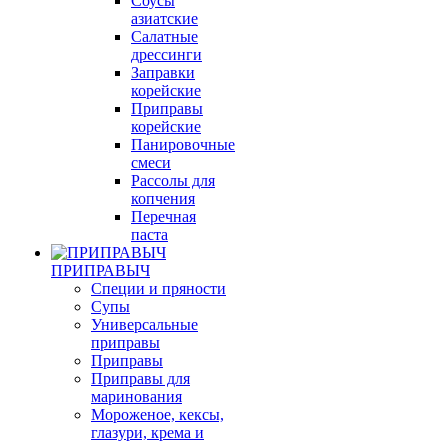
Соуcы
азиатские
Салатные
дрессинги
Заправки
корейские
Приправы
корейские
Панировочные
смеси
Рассолы для
копчения
Перечная
паста
ПРИПРАВЫЧ
Специи и пряности
Супы
Универсальные
приправы
Приправы
Приправы для
маринования
Мороженое, кексы,
глазури, крема и