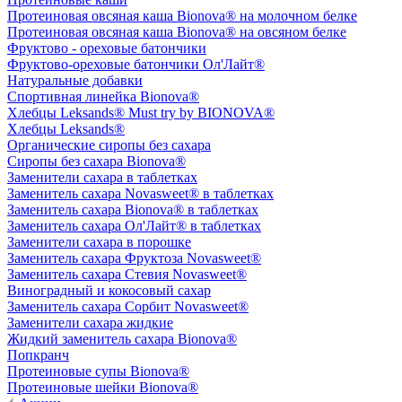
Протеиновая овсяная каша Bionova® на молочном белке
Протеиновая овсяная каша Bionova® на овсяном белке
Фруктово - ореховые батончики
Фруктово-ореховые батончики Ол'Лайт®
Натуральные добавки
Спортивная линейка Bionova®
Хлебцы Leksands® Must try by BIONOVA®
Хлебцы Leksands®
Органические сиропы без сахара
Сиропы без сахара Bionova®
Заменители сахара в таблетках
Заменитель сахара Novasweet® в таблетках
Заменитель сахара Bionova® в таблетках
Заменитель сахара Ол'Лайт® в таблетках
Заменители сахара в порошке
Заменитель сахара Фруктоза Novasweet®
Заменитель сахара Стевия Novasweet®
Виноградный и кокосовый сахар
Заменитель сахара Сорбит Novasweet®
Заменители сахара жидкие
Жидкий заменитель сахара Bionova®
Попкранч
Протеиновые супы Bionova®
Протеиновые шейки Bionova®