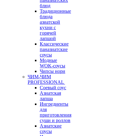
паназиатских
блюд
Традиционные
блюда
азиатской
кухни с
горячей
лапшой
Классические
паназиатские
соусы
Модные
WOK-соусы
Чипсы нори
ЧИМ-ЧИМ
PROFESSIONAL
Соевый соус
Азиатская
лапша
Ингредиенты
для
приготовления
суши и роллов
Азиатские
соусы