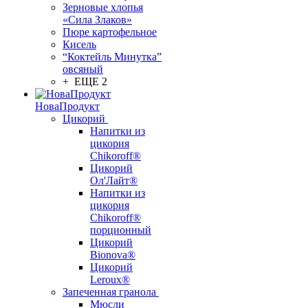
Зерновые хлопья
«Сила Злаков»
Пюре картофельное
Кисель
“Коктейль Минутка”
овсяный
+ ЕЩЕ 2
НоваПродукт
Цикорий
Напитки из
цикория
Chikoroff®
Цикорий
Ол'Лайт®
Напитки из
цикория
Chikoroff®
порционный
Цикорий
Bionova®
Цикорий
Leroux®
Запеченная гранола
Мюсли