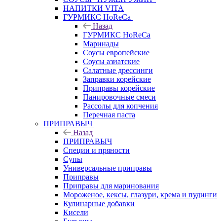
НАПИТКИ VITA
ГУРМИКС HoReCa
Назад
ГУРМИКС HoReCa
Маринады
Соусы европейские
Соуcы азиатские
Салатные дрессинги
Заправки корейские
Приправы корейские
Панировочные смеси
Рассолы для копчения
Перечная паста
ПРИПРАВЫЧ
Назад
ПРИПРАВЫЧ
Специи и пряности
Супы
Универсальные приправы
Приправы
Приправы для маринования
Мороженое, кексы, глазури, крема и пудинги
Кулинарные добавки
Кисели