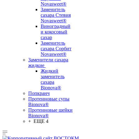
Novasweet®
Заменитель
сахара Стевия
Novasweet®
Виноградный
и кокосовый
сахар
Заменитель
сахара Сорбит
Novasweet®
Заменители сахара
жидкие
Жидкий
заменитель
сахара
Bionova®
Попкранч
Протеиновые супы
Bionova®
Протеиновые шейки
Bionova®
+ ЕЩЕ 4