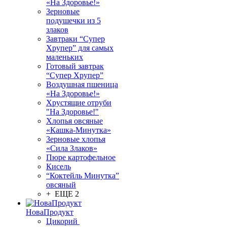
«На Здоровье!»
Зерновые
подушечки из 5
злаков
Завтраки “Супер
Хрупер” для самых
маленьких
Готовый завтрак
“Супер Хрупер”
Воздушная пшеница
«На Здоровье!»
Хрустящие отруби
"На Здоровье!"
Хлопья овсяные
«Кашка-Минутка»
Зерновые хлопья
«Сила Злаков»
Пюре картофельное
Кисель
“Коктейль Минутка”
овсяный
+ ЕЩЕ 2
НоваПродукт
Цикорий