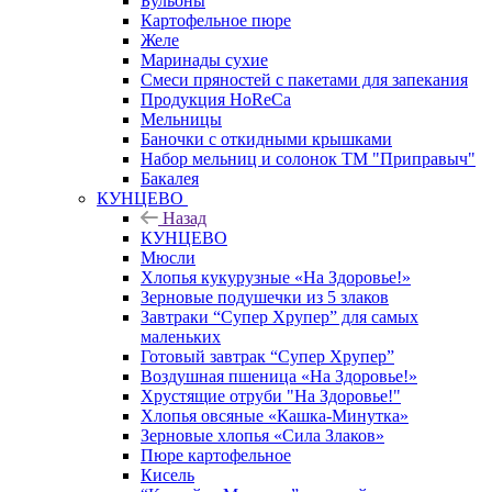
Бульоны
Картофельное пюре
Желе
Маринады сухие
Смеси пряностей с пакетами для запекания
Продукция HoReCa
Мельницы
Баночки с откидными крышками
Набор мельниц и солонок ТМ "Приправыч"
Бакалея
КУНЦЕВО
Назад
КУНЦЕВО
Мюсли
Хлопья кукурузные «На Здоровье!»
Зерновые подушечки из 5 злаков
Завтраки “Супер Хрупер” для самых
маленьких
Готовый завтрак “Супер Хрупер”
Воздушная пшеница «На Здоровье!»
Хрустящие отруби "На Здоровье!"
Хлопья овсяные «Кашка-Минутка»
Зерновые хлопья «Сила Злаков»
Пюре картофельное
Кисель