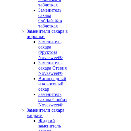
таблетках
Заменитель
сахара
Ол'Лайт® в
таблетках
Заменители сахара в
порошке
Заменитель
сахара
Фруктоза
Novasweet®
Заменитель
сахара Стевия
Novasweet®
Виноградный
и кокосовый
сахар
Заменитель
сахара Сорбит
Novasweet®
Заменители сахара
жидкие
Жидкий
заменитель