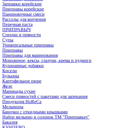
Заправки корейские
Приправы корейские
Панировочные смеси
Рассолы для копчения
Перечная паста
ПРИПРАВЫЧ
Специи и пряности
Супы
Универсальные приправы
Приправы
Приправы для маринования
Мороженое, кексы, глазури, крема и пудинги
Кулинарные добавки
Кисели
Бульоны
Картофельное пюре
Желе
Маринады сухие
Смеси пряностей с пакетами для запекания
Продукция HoReCa
Мельницы
Баночки с откидными крышками
Набор мельниц и солонок ТМ "Приправыч"
Бакалея
КУНЦЕВО