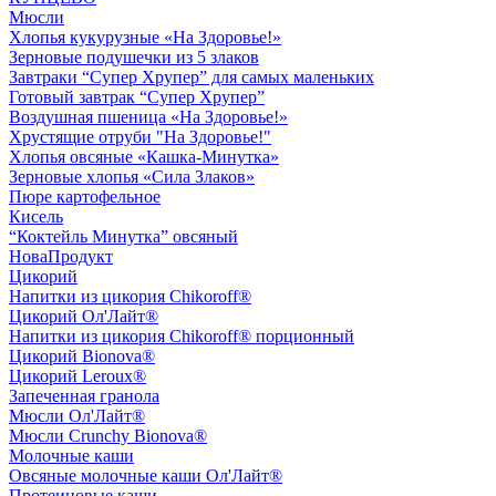
Мюсли
Хлопья кукурузные «На Здоровье!»
Зерновые подушечки из 5 злаков
Завтраки “Супер Хрупер” для самых маленьких
Готовый завтрак “Супер Хрупер”
Воздушная пшеница «На Здоровье!»
Хрустящие отруби "На Здоровье!"
Хлопья овсяные «Кашка-Минутка»
Зерновые хлопья «Сила Злаков»
Пюре картофельное
Кисель
“Коктейль Минутка” овсяный
НоваПродукт
Цикорий
Напитки из цикория Chikoroff®
Цикорий Ол'Лайт®
Напитки из цикория Chikoroff® порционный
Цикорий Bionova®
Цикорий Leroux®
Запеченная гранола
Мюсли Ол'Лайт®
Мюсли Crunchy Bionova®
Молочные каши
Овсяные молочные каши Ол'Лайт®
Протеиновые каши