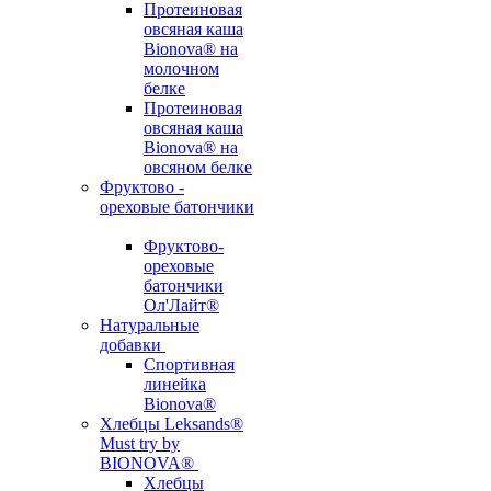
Протеиновая
овсяная каша
Bionova® на
молочном
белке
Протеиновая
овсяная каша
Bionova® на
овсяном белке
Фруктово -
ореховые батончики
Фруктово-
ореховые
батончики
Ол'Лайт®
Натуральные
добавки
Спортивная
линейка
Bionova®
Хлебцы Leksands®
Must try by
BIONOVA®
Хлебцы