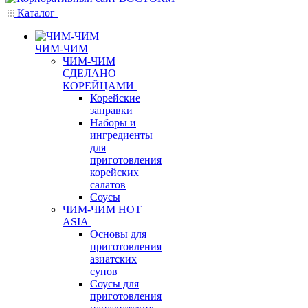
Каталог
ЧИМ-ЧИМ
ЧИМ-ЧИМ
СДЕЛАНО
КОРЕЙЦАМИ
Корейские
заправки
Наборы и
ингредиенты
для
приготовления
корейских
салатов
Соусы
ЧИМ-ЧИМ HOT
ASIA
Основы для
приготовления
азиатских
супов
Соусы для
приготовления