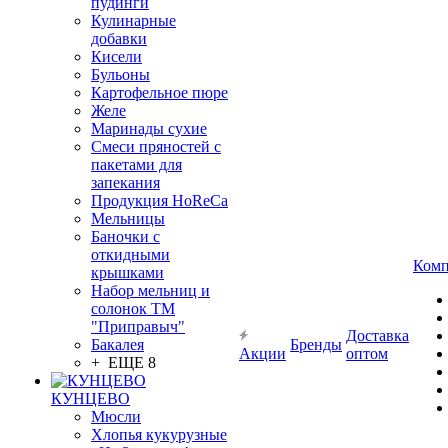
пудинги
Кулинарные
добавки
Кисели
Бульоны
Картофельное пюре
Желе
Маринады сухие
Смеси пряностей с
пакетами для
запекания
Продукция HoReCa
Мельницы
Баночки с
откидными
Комп
крышками
Набор мельниц и
солонок ТМ
"Приправыч"
Доставка
Бакалея
Бренды
Акции
оптом
+ ЕЩЕ 8
КУНЦЕВО
Мюсли
Хлопья кукурузные