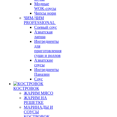
Модные
WOK-соусы
Чипсы нори
ЧИМ-ЧИМ
PROFESSIONAL
Соевый соус
Азиатская
лапша
Ингредиенты
для
приготовления
суши и роллов
Азиатские
соусы
Ингредиенты
Паназии
Соус
КОСТРОВОК
ЖАРИМ МЯСО
ЖАРИМ НА
РЕШЕТКЕ
МАРИНАДЫ И
СОУСЫ
КОСТРОВОК