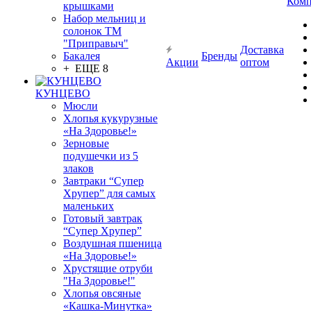
Комп
крышками
Набор мельниц и
солонок ТМ
"Приправыч"
Доставка
Бакалея
Бренды
Акции
оптом
+ ЕЩЕ 8
КУНЦЕВО
Мюсли
Хлопья кукурузные
«На Здоровье!»
Зерновые
подушечки из 5
злаков
Завтраки “Супер
Хрупер” для самых
маленьких
Готовый завтрак
“Супер Хрупер”
Воздушная пшеница
«На Здоровье!»
Хрустящие отруби
"На Здоровье!"
Хлопья овсяные
«Кашка-Минутка»