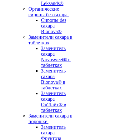
Leksands®
Органические
сиропы без сахара
Сиропы без
сахара
Bionova®
Заменители сахара в
таблетках
Заменитель
сахара
Novasweet® в
таблетках
Заменитель
сахара
Bionova® в
таблетках
Заменитель
сахара
Ол'Лайт® в
таблетках
Заменители сахара в
порошке
Заменитель
сахара
Фруктоза