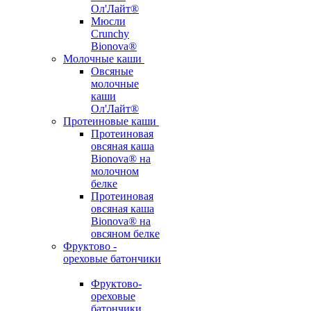
Ол'Лайт®
Мюсли
Crunchy
Bionova®
Молочные каши
Овсяные
молочные
каши
Ол'Лайт®
Протеиновые каши
Протеиновая
овсяная каша
Bionova® на
молочном
белке
Протеиновая
овсяная каша
Bionova® на
овсяном белке
Фруктово -
ореховые батончики
Фруктово-
ореховые
батончики