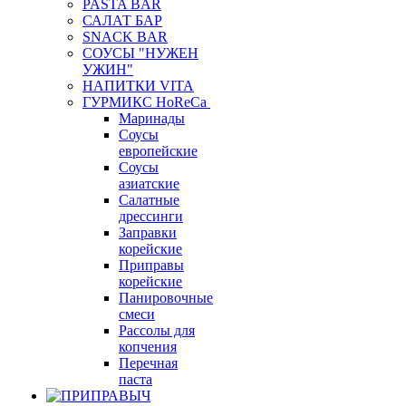
PASTA BAR
САЛАТ БАР
SNACK BAR
СОУСЫ "НУЖЕН
УЖИН"
НАПИТКИ VITA
ГУРМИКС HoReCa
Маринады
Соусы
европейские
Соуcы
азиатские
Салатные
дрессинги
Заправки
корейские
Приправы
корейские
Панировочные
смеси
Рассолы для
копчения
Перечная
паста