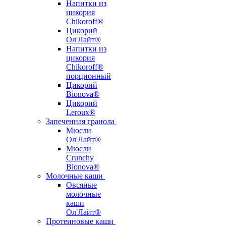
Напитки из
цикория
Chikoroff®
Цикорий
Ол'Лайт®
Напитки из
цикория
Chikoroff®
порционный
Цикорий
Bionova®
Цикорий
Leroux®
Запеченная гранола
Мюсли
Ол'Лайт®
Мюсли
Crunchy
Bionova®
Молочные каши
Овсяные
молочные
каши
Ол'Лайт®
Протеиновые каши