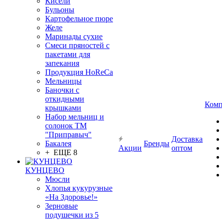
Кисели
Бульоны
Картофельное пюре
Желе
Маринады сухие
Смеси пряностей с
пакетами для
запекания
Продукция HoReCa
Мельницы
Баночки с
откидными
Комп
крышками
Набор мельниц и
солонок ТМ
"Приправыч"
Доставка
Бакалея
Бренды
Акции
оптом
+ ЕЩЕ 8
КУНЦЕВО
Мюсли
Хлопья кукурузные
«На Здоровье!»
Зерновые
подушечки из 5