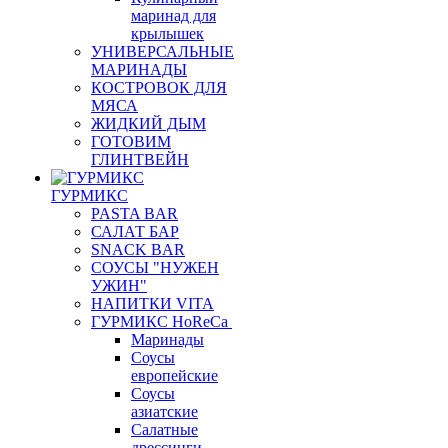
маринад для
крылышек
УНИВЕРСАЛЬНЫЕ
МАРИНАДЫ
КОСТРОВОК ДЛЯ
МЯСА
ЖИДКИЙ ДЫМ
ГОТОВИМ
ГЛИНТВЕЙН
ГУРМИКС
PASTA BAR
САЛАТ БАР
SNACK BAR
СОУСЫ "НУЖЕН
УЖИН"
НАПИТКИ VITA
ГУРМИКС HoReCa
Маринады
Соусы
европейские
Соуcы
азиатские
Салатные
дрессинги