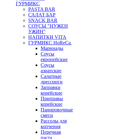
ГУРМИКС
PASTA BAR
САЛАТ БАР
SNACK BAR
СОУСЫ "НУЖЕН
УЖИН"
НАПИТКИ VITA
ГУРМИКС HoReCa
Маринады
Соусы
европейские
Соуcы
азиатские
Салатные
дрессинги
Заправки
корейские
Приправы
корейские
Панировочные
смеси
Рассолы для
копчения
Перечная
паста