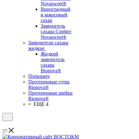
Novasweet®
Виноградный
и кокосовый
сахар
Заменитель
сахара Сорбит
Novasweet®
Заменители сахара
жидкие
Жидкий
заменитель
сахара
Bionova®
Попкранч
Протеиновые супы
Bionova®
Протеиновые шейки
Bionova®
+ ЕЩЕ 4