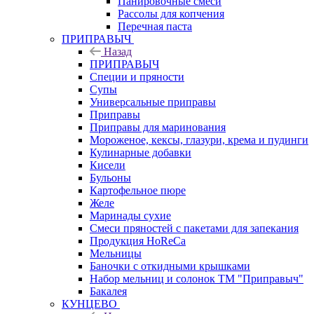
Панировочные смеси
Рассолы для копчения
Перечная паста
ПРИПРАВЫЧ
Назад
ПРИПРАВЫЧ
Специи и пряности
Супы
Универсальные приправы
Приправы
Приправы для маринования
Мороженое, кексы, глазури, крема и пудинги
Кулинарные добавки
Кисели
Бульоны
Картофельное пюре
Желе
Маринады сухие
Смеси пряностей с пакетами для запекания
Продукция HoReCa
Мельницы
Баночки с откидными крышками
Набор мельниц и солонок ТМ "Приправыч"
Бакалея
КУНЦЕВО