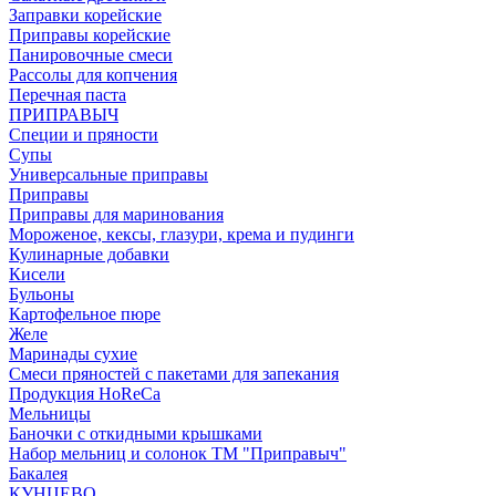
Заправки корейские
Приправы корейские
Панировочные смеси
Рассолы для копчения
Перечная паста
ПРИПРАВЫЧ
Специи и пряности
Супы
Универсальные приправы
Приправы
Приправы для маринования
Мороженое, кексы, глазури, крема и пудинги
Кулинарные добавки
Кисели
Бульоны
Картофельное пюре
Желе
Маринады сухие
Смеси пряностей с пакетами для запекания
Продукция HoReCa
Мельницы
Баночки с откидными крышками
Набор мельниц и солонок ТМ "Приправыч"
Бакалея
КУНЦЕВО