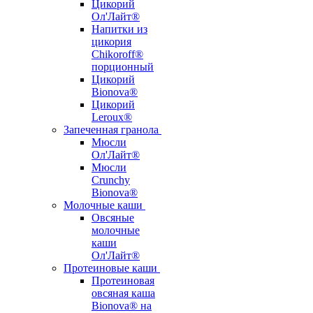
Цикорий
Ол'Лайт®
Напитки из
цикория
Chikoroff®
порционный
Цикорий
Bionova®
Цикорий
Leroux®
Запеченная гранола
Мюсли
Ол'Лайт®
Мюсли
Crunchy
Bionova®
Молочные каши
Овсяные
молочные
каши
Ол'Лайт®
Протеиновые каши
Протеиновая
овсяная каша
Bionova® на