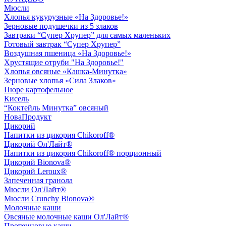
Мюсли
Хлопья кукурузные «На Здоровье!»
Зерновые подушечки из 5 злаков
Завтраки “Супер Хрупер” для самых маленьких
Готовый завтрак “Супер Хрупер”
Воздушная пшеница «На Здоровье!»
Хрустящие отруби "На Здоровье!"
Хлопья овсяные «Кашка-Минутка»
Зерновые хлопья «Сила Злаков»
Пюре картофельное
Кисель
“Коктейль Минутка” овсяный
НоваПродукт
Цикорий
Напитки из цикория Chikoroff®
Цикорий Ол'Лайт®
Напитки из цикория Chikoroff® порционный
Цикорий Bionova®
Цикорий Leroux®
Запеченная гранола
Мюсли Ол'Лайт®
Мюсли Crunchy Bionova®
Молочные каши
Овсяные молочные каши Ол'Лайт®
Протеиновые каши