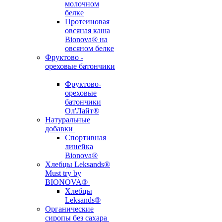
молочном
белке
Протеиновая
овсяная каша
Bionova® на
овсяном белке
Фруктово -
ореховые батончики
Фруктово-
ореховые
батончики
Ол'Лайт®
Натуральные
добавки
Спортивная
линейка
Bionova®
Хлебцы Leksands®
Must try by
BIONOVA®
Хлебцы
Leksands®
Органические
сиропы без сахара