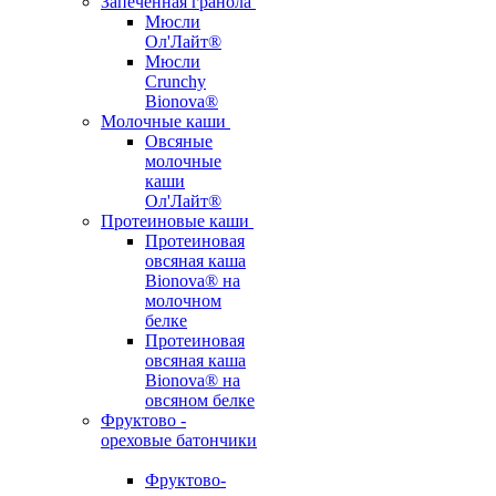
Запеченная гранола
Мюсли
Ол'Лайт®
Мюсли
Crunchy
Bionova®
Молочные каши
Овсяные
молочные
каши
Ол'Лайт®
Протеиновые каши
Протеиновая
овсяная каша
Bionova® на
молочном
белке
Протеиновая
овсяная каша
Bionova® на
овсяном белке
Фруктово -
ореховые батончики
Фруктово-