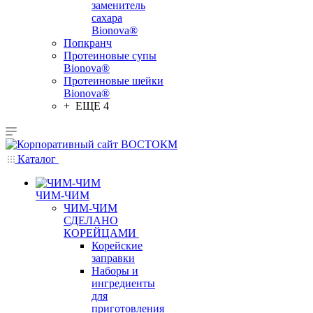
заменитель
сахара
Bionova®
Попкранч
Протеиновые супы
Bionova®
Протеиновые шейки
Bionova®
+ ЕЩЕ 4
Каталог
ЧИМ-ЧИМ
ЧИМ-ЧИМ
СДЕЛАНО
КОРЕЙЦАМИ
Корейские
заправки
Наборы и
ингредиенты
для
приготовления