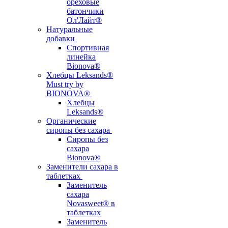
ореховые
батончики
Ол'Лайт®
Натуральные
добавки
Спортивная
линейка
Bionova®
Хлебцы Leksands®
Must try by
BIONOVA®
Хлебцы
Leksands®
Органические
сиропы без сахара
Сиропы без
сахара
Bionova®
Заменители сахара в
таблетках
Заменитель
сахара
Novasweet® в
таблетках
Заменитель