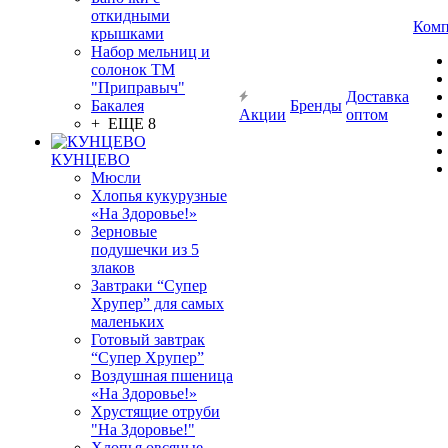
откидными
Комп
крышками
Набор мельниц и
солонок ТМ
"Приправыч"
Доставка
Бакалея
Бренды
Акции
оптом
+ ЕЩЕ 8
КУНЦЕВО
Мюсли
Хлопья кукурузные
«На Здоровье!»
Зерновые
подушечки из 5
злаков
Завтраки “Супер
Хрупер” для самых
маленьких
Готовый завтрак
“Супер Хрупер”
Воздушная пшеница
«На Здоровье!»
Хрустящие отруби
"На Здоровье!"
Хлопья овсяные