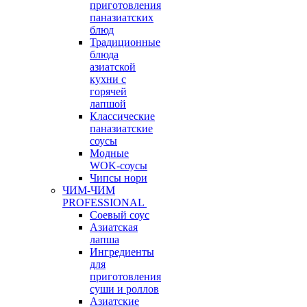
приготовления
паназиатских
блюд
Традиционные
блюда
азиатской
кухни с
горячей
лапшой
Классические
паназиатские
соусы
Модные
WOK-соусы
Чипсы нори
ЧИМ-ЧИМ
PROFESSIONAL
Соевый соус
Азиатская
лапша
Ингредиенты
для
приготовления
суши и роллов
Азиатские