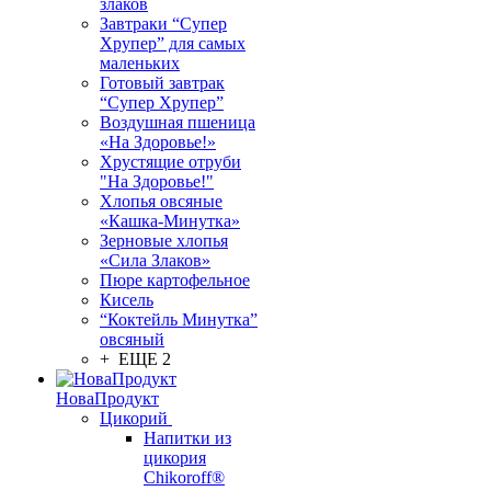
злаков
Завтраки “Супер
Хрупер” для самых
маленьких
Готовый завтрак
“Супер Хрупер”
Воздушная пшеница
«На Здоровье!»
Хрустящие отруби
"На Здоровье!"
Хлопья овсяные
«Кашка-Минутка»
Зерновые хлопья
«Сила Злаков»
Пюре картофельное
Кисель
“Коктейль Минутка”
овсяный
+ ЕЩЕ 2
НоваПродукт
Цикорий
Напитки из
цикория
Chikoroff®