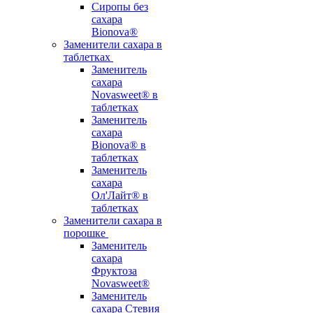
Сиропы без
сахара
Bionova®
Заменители сахара в
таблетках
Заменитель
сахара
Novasweet® в
таблетках
Заменитель
сахара
Bionova® в
таблетках
Заменитель
сахара
Ол'Лайт® в
таблетках
Заменители сахара в
порошке
Заменитель
сахара
Фруктоза
Novasweet®
Заменитель
сахара Стевия