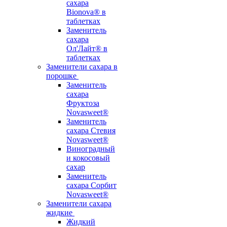
сахара
Bionova® в
таблетках
Заменитель
сахара
Ол'Лайт® в
таблетках
Заменители сахара в
порошке
Заменитель
сахара
Фруктоза
Novasweet®
Заменитель
сахара Стевия
Novasweet®
Виноградный
и кокосовый
сахар
Заменитель
сахара Сорбит
Novasweet®
Заменители сахара
жидкие
Жидкий