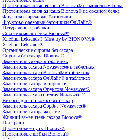
Протеиновая овсяная каша Bionova® на молочном белке
Протеиновая овсяная каша Bionova® на овсяном белке
Фруктово - ореховые батончики
Фруктово-ореховые батончики Ол'Лайт®
Натуральные добавки
Спортивная линейка Bionova®
Хлебцы Leksands® Must try by BIONOVA®
Хлебцы Leksands®
Органические сиропы без сахара
Сиропы без сахара Bionova®
Заменители сахара в таблетках
Заменитель сахара Novasweet® в таблетках
Заменитель сахара Bionova® в таблетках
Заменитель сахара Ол'Лайт® в таблетках
Заменители сахара в порошке
Заменитель сахара Фруктоза Novasweet®
Заменитель сахара Стевия Novasweet®
Виноградный и кокосовый сахар
Заменитель сахара Сорбит Novasweet®
Заменители сахара жидкие
Жидкий заменитель сахара Bionova®
Попкранч
Протеиновые супы Bionova®
Протеиновые шейки Bionova®