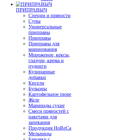
ПРИПРАВЫЧ
Специи и пряности
Супы
Универсальные
приправы
Приправы
Приправы для
маринования
Мороженое, кексы,
глазури, крема и
пудинги
Кулинарные
добавки
Кисели
Бульоны
Картофельное пюре
Желе
Маринады сухие
Смеси пряностей с
пакетами для
запекания
Продукция HoReCa
Мельницы
Баночки с