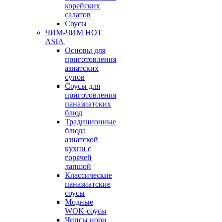
корейских
салатов
Соусы
ЧИМ-ЧИМ HOT
ASIA
Основы для
приготовления
азиатских
супов
Соусы для
приготовления
паназиатских
блюд
Традиционные
блюда
азиатской
кухни с
горячей
лапшой
Классические
паназиатские
соусы
Модные
WOK-соусы
Чипсы нори