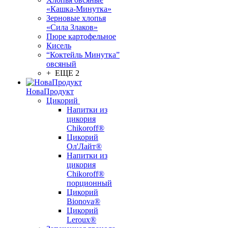
«Кашка-Минутка»
Зерновые хлопья
«Сила Злаков»
Пюре картофельное
Кисель
“Коктейль Минутка”
овсяный
+ ЕЩЕ 2
НоваПродукт
Цикорий
Напитки из
цикория
Chikoroff®
Цикорий
Ол'Лайт®
Напитки из
цикория
Chikoroff®
порционный
Цикорий
Bionova®
Цикорий
Leroux®