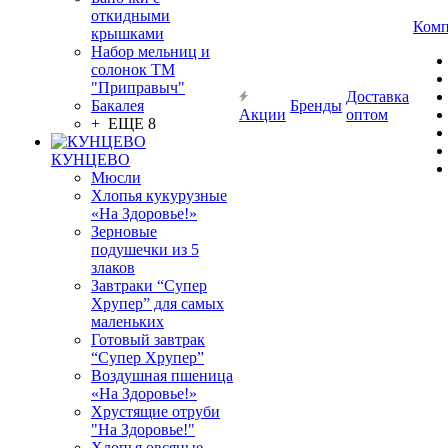
откидными
Комп
крышками
Набор мельниц и
солонок ТМ
"Приправыч"
Доставка
Бакалея
Бренды
Акции
оптом
+ ЕЩЕ 8
КУНЦЕВО
Мюсли
Хлопья кукурузные
«На Здоровье!»
Зерновые
подушечки из 5
злаков
Завтраки “Супер
Хрупер” для самых
маленьких
Готовый завтрак
“Супер Хрупер”
Воздушная пшеница
«На Здоровье!»
Хрустящие отруби
"На Здоровье!"
Хлопья овсяные