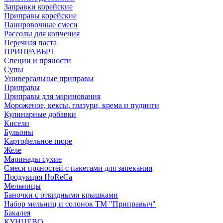
Заправки корейские
Приправы корейские
Панировочные смеси
Рассолы для копчения
Перечная паста
ПРИПРАВЫЧ
Специи и пряности
Супы
Универсальные приправы
Приправы
Приправы для маринования
Мороженое, кексы, глазури, крема и пудинги
Кулинарные добавки
Кисели
Бульоны
Картофельное пюре
Желе
Маринады сухие
Смеси пряностей с пакетами для запекания
Продукция HoReCa
Мельницы
Баночки с откидными крышками
Набор мельниц и солонок ТМ "Приправыч"
Бакалея
КУНЦЕВО