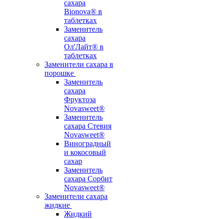
сахара
Bionova® в
таблетках
Заменитель
сахара
Ол'Лайт® в
таблетках
Заменители сахара в
порошке
Заменитель
сахара
Фруктоза
Novasweet®
Заменитель
сахара Стевия
Novasweet®
Виноградный
и кокосовый
сахар
Заменитель
сахара Сорбит
Novasweet®
Заменители сахара
жидкие
Жидкий