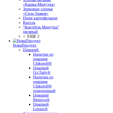
«Кашка-Минутка»
Зерновые хлопья
«Сила Злаков»
Пюре картофельное
Кисель
“Коктейль Минутка”
овсяный
+ ЕЩЕ 2
НоваПродукт
Цикорий
Напитки из
цикория
Chikoroff®
Цикорий
Ол'Лайт®
Напитки из
цикория
Chikoroff®
порционный
Цикорий
Bionova®
Цикорий
Leroux®