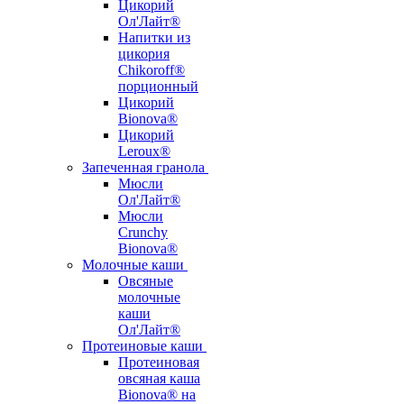
Цикорий
Ол'Лайт®
Напитки из
цикория
Chikoroff®
порционный
Цикорий
Bionova®
Цикорий
Leroux®
Запеченная гранола
Мюсли
Ол'Лайт®
Мюсли
Crunchy
Bionova®
Молочные каши
Овсяные
молочные
каши
Ол'Лайт®
Протеиновые каши
Протеиновая
овсяная каша
Bionova® на