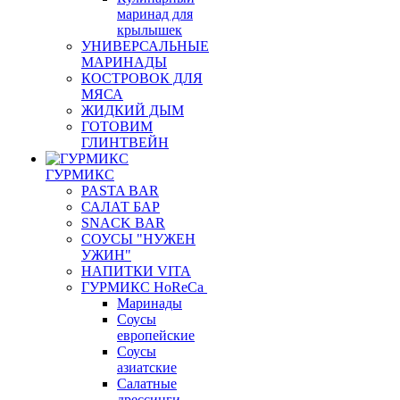
маринад для
крылышек
УНИВЕРСАЛЬНЫЕ
МАРИНАДЫ
КОСТРОВОК ДЛЯ
МЯСА
ЖИДКИЙ ДЫМ
ГОТОВИМ
ГЛИНТВЕЙН
ГУРМИКС
PASTA BAR
САЛАТ БАР
SNACK BAR
СОУСЫ "НУЖЕН
УЖИН"
НАПИТКИ VITA
ГУРМИКС HoReCa
Маринады
Соусы
европейские
Соуcы
азиатские
Салатные
дрессинги