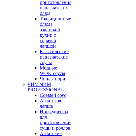
приготовления
паназиатских
блюд
Традиционные
блюда
азиатской
кухни с
горячей
лапшой
Классические
паназиатские
соусы
Модные
WOK-соусы
Чипсы нори
ЧИМ-ЧИМ
PROFESSIONAL
Соевый соус
Азиатская
лапша
Ингредиенты
для
приготовления
суши и роллов
Азиатские