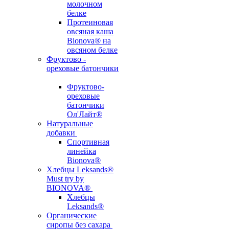
молочном
белке
Протеиновая
овсяная каша
Bionova® на
овсяном белке
Фруктово -
ореховые батончики
Фруктово-
ореховые
батончики
Ол'Лайт®
Натуральные
добавки
Спортивная
линейка
Bionova®
Хлебцы Leksands®
Must try by
BIONOVA®
Хлебцы
Leksands®
Органические
сиропы без сахара