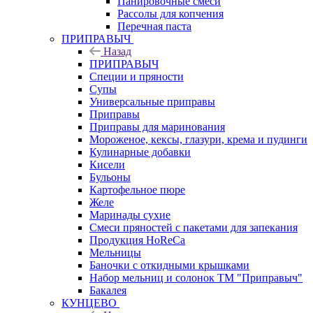
Панировочные смеси
Рассолы для копчения
Перечная паста
ПРИПРАВЫЧ
Назад
ПРИПРАВЫЧ
Специи и пряности
Супы
Универсальные приправы
Приправы
Приправы для маринования
Мороженое, кексы, глазури, крема и пудинги
Кулинарные добавки
Кисели
Бульоны
Картофельное пюре
Желе
Маринады сухие
Смеси пряностей с пакетами для запекания
Продукция HoReCa
Мельницы
Баночки с откидными крышками
Набор мельниц и солонок ТМ "Приправыч"
Бакалея
КУНЦЕВО