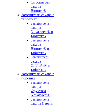
Сиропы без
сахара
Bionova®
Заменители сахара в
таблетках
Заменитель
сахара
Novasweet® в
таблетках
Заменитель
сахара
Bionova® в
таблетках
Заменитель
сахара
Ол'Лайт® в
таблетках
Заменители сахара в
порошке
Заменитель
сахара
Фруктоза
Novasweet®
Заменитель
сахара Стевия