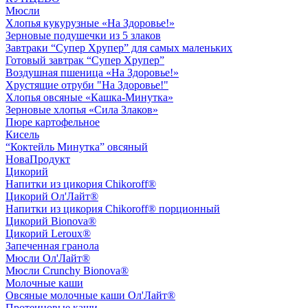
Мюсли
Хлопья кукурузные «На Здоровье!»
Зерновые подушечки из 5 злаков
Завтраки “Супер Хрупер” для самых маленьких
Готовый завтрак “Супер Хрупер”
Воздушная пшеница «На Здоровье!»
Хрустящие отруби "На Здоровье!"
Хлопья овсяные «Кашка-Минутка»
Зерновые хлопья «Сила Злаков»
Пюре картофельное
Кисель
“Коктейль Минутка” овсяный
НоваПродукт
Цикорий
Напитки из цикория Chikoroff®
Цикорий Ол'Лайт®
Напитки из цикория Chikoroff® порционный
Цикорий Bionova®
Цикорий Leroux®
Запеченная гранола
Мюсли Ол'Лайт®
Мюсли Crunchy Bionova®
Молочные каши
Овсяные молочные каши Ол'Лайт®
Протеиновые каши