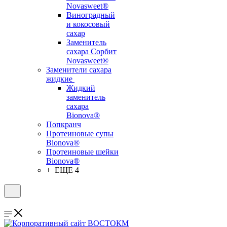
Novasweet®
Виноградный
и кокосовый
сахар
Заменитель
сахара Сорбит
Novasweet®
Заменители сахара
жидкие
Жидкий
заменитель
сахара
Bionova®
Попкранч
Протеиновые супы
Bionova®
Протеиновые шейки
Bionova®
+ ЕЩЕ 4