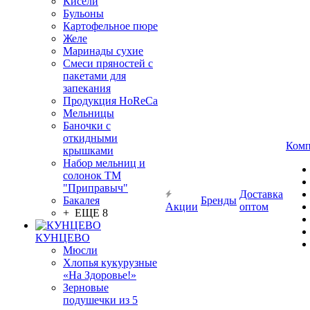
Кисели
Бульоны
Картофельное пюре
Желе
Маринады сухие
Смеси пряностей с
пакетами для
запекания
Продукция HoReCa
Мельницы
Баночки с
откидными
Комп
крышками
Набор мельниц и
солонок ТМ
"Приправыч"
Доставка
Бакалея
Бренды
Акции
оптом
+ ЕЩЕ 8
КУНЦЕВО
Мюсли
Хлопья кукурузные
«На Здоровье!»
Зерновые
подушечки из 5