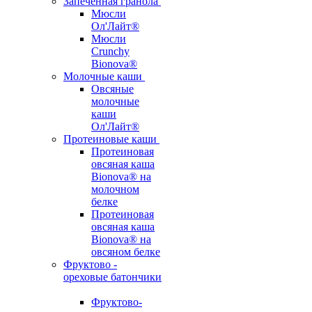
Запеченная гранола
Мюсли
Ол'Лайт®
Мюсли
Crunchy
Bionova®
Молочные каши
Овсяные
молочные
каши
Ол'Лайт®
Протеиновые каши
Протеиновая
овсяная каша
Bionova® на
молочном
белке
Протеиновая
овсяная каша
Bionova® на
овсяном белке
Фруктово -
ореховые батончики
Фруктово-