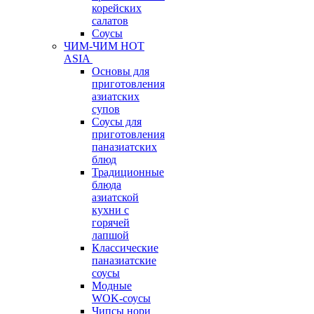
корейских
салатов
Соусы
ЧИМ-ЧИМ HOT
ASIA
Основы для
приготовления
азиатских
супов
Соусы для
приготовления
паназиатских
блюд
Традиционные
блюда
азиатской
кухни с
горячей
лапшой
Классические
паназиатские
соусы
Модные
WOK-соусы
Чипсы нори