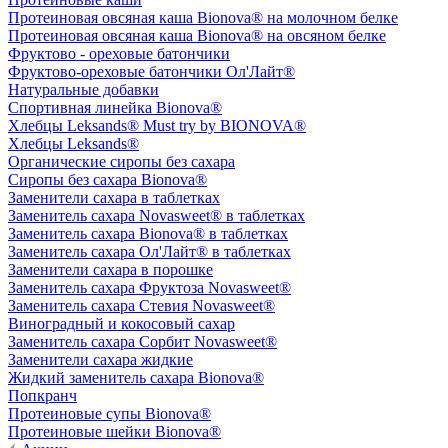
Протеиновая овсяная каша Bionova® на молочном белке
Протеиновая овсяная каша Bionova® на овсяном белке
Фруктово - ореховые батончики
Фруктово-ореховые батончики Ол'Лайт®
Натуральные добавки
Спортивная линейка Bionova®
Хлебцы Leksands® Must try by BIONOVA®
Хлебцы Leksands®
Органические сиропы без сахара
Сиропы без сахара Bionova®
Заменители сахара в таблетках
Заменитель сахара Novasweet® в таблетках
Заменитель сахара Bionova® в таблетках
Заменитель сахара Ол'Лайт® в таблетках
Заменители сахара в порошке
Заменитель сахара Фруктоза Novasweet®
Заменитель сахара Стевия Novasweet®
Виноградный и кокосовый сахар
Заменитель сахара Сорбит Novasweet®
Заменители сахара жидкие
Жидкий заменитель сахара Bionova®
Попкранч
Протеиновые супы Bionova®
Протеиновые шейки Bionova®