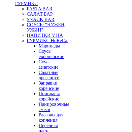
ГУРМИКС
PASTA BAR
САЛАТ БАР
SNACK BAR
СОУСЫ "НУЖЕН
УЖИН"
НАПИТКИ VITA
ГУРМИКС HoReCa
Маринады
Соусы
европейские
Соуcы
азиатские
Салатные
дрессинги
Заправки
корейские
Приправы
корейские
Панировочные
смеси
Рассолы для
копчения
Перечная
паста