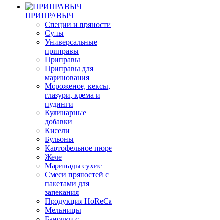
ПРИПРАВЫЧ
Специи и пряности
Супы
Универсальные
приправы
Приправы
Приправы для
маринования
Мороженое, кексы,
глазури, крема и
пудинги
Кулинарные
добавки
Кисели
Бульоны
Картофельное пюре
Желе
Маринады сухие
Смеси пряностей с
пакетами для
запекания
Продукция HoReCa
Мельницы
Баночки с