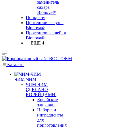
заменитель
сахара
Bionova®
Попкранч
Протеиновые супы
Bionova®
Протеиновые шейки
Bionova®
+ ЕЩЕ 4
Каталог
ЧИМ-ЧИМ
ЧИМ-ЧИМ
СДЕЛАНО
КОРЕЙЦАМИ
Корейские
заправки
Наборы и
ингредиенты
для
приготовления