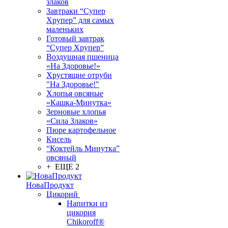
злаков
Завтраки “Супер
Хрупер” для самых
маленьких
Готовый завтрак
“Супер Хрупер”
Воздушная пшеница
«На Здоровье!»
Хрустящие отруби
"На Здоровье!"
Хлопья овсяные
«Кашка-Минутка»
Зерновые хлопья
«Сила Злаков»
Пюре картофельное
Кисель
“Коктейль Минутка”
овсяный
+ ЕЩЕ 2
НоваПродукт
Цикорий
Напитки из
цикория
Chikoroff®