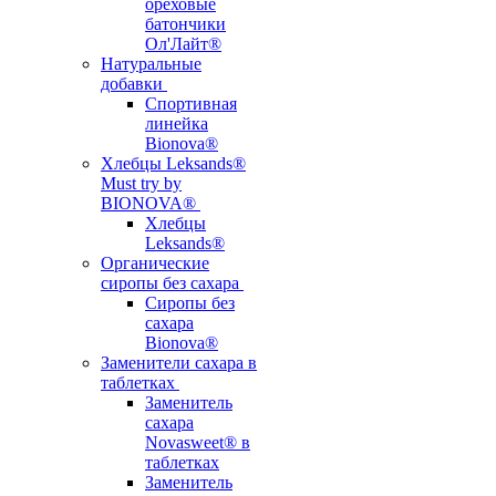
ореховые
батончики
Ол'Лайт®
Натуральные
добавки
Спортивная
линейка
Bionova®
Хлебцы Leksands®
Must try by
BIONOVA®
Хлебцы
Leksands®
Органические
сиропы без сахара
Сиропы без
сахара
Bionova®
Заменители сахара в
таблетках
Заменитель
сахара
Novasweet® в
таблетках
Заменитель