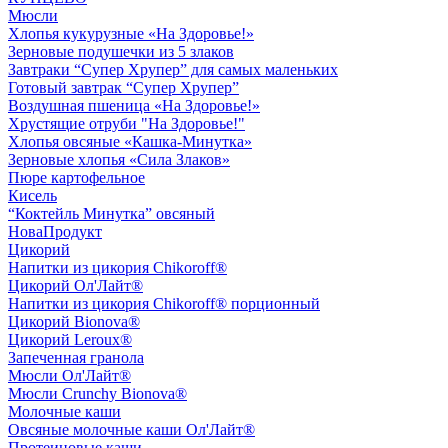
Мюсли
Хлопья кукурузные «На Здоровье!»
Зерновые подушечки из 5 злаков
Завтраки “Супер Хрупер” для самых маленьких
Готовый завтрак “Супер Хрупер”
Воздушная пшеница «На Здоровье!»
Хрустящие отруби "На Здоровье!"
Хлопья овсяные «Кашка-Минутка»
Зерновые хлопья «Сила Злаков»
Пюре картофельное
Кисель
“Коктейль Минутка” овсяный
НоваПродукт
Цикорий
Напитки из цикория Chikoroff®
Цикорий Ол'Лайт®
Напитки из цикория Chikoroff® порционный
Цикорий Bionova®
Цикорий Leroux®
Запеченная гранола
Мюсли Ол'Лайт®
Мюсли Crunchy Bionova®
Молочные каши
Овсяные молочные каши Ол'Лайт®
Протеиновые каши