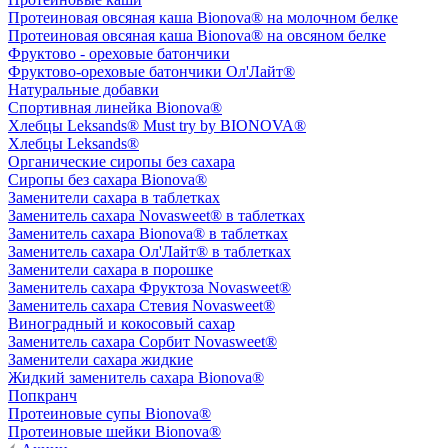
Протеиновая овсяная каша Bionova® на молочном белке
Протеиновая овсяная каша Bionova® на овсяном белке
Фруктово - ореховые батончики
Фруктово-ореховые батончики Ол'Лайт®
Натуральные добавки
Спортивная линейка Bionova®
Хлебцы Leksands® Must try by BIONOVA®
Хлебцы Leksands®
Органические сиропы без сахара
Сиропы без сахара Bionova®
Заменители сахара в таблетках
Заменитель сахара Novasweet® в таблетках
Заменитель сахара Bionova® в таблетках
Заменитель сахара Ол'Лайт® в таблетках
Заменители сахара в порошке
Заменитель сахара Фруктоза Novasweet®
Заменитель сахара Стевия Novasweet®
Виноградный и кокосовый сахар
Заменитель сахара Сорбит Novasweet®
Заменители сахара жидкие
Жидкий заменитель сахара Bionova®
Попкранч
Протеиновые супы Bionova®
Протеиновые шейки Bionova®