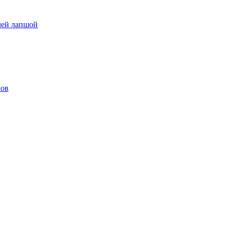
чей лапшой
лов