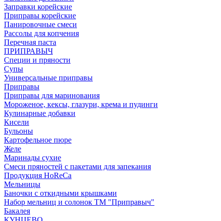
Заправки корейские
Приправы корейские
Панировочные смеси
Рассолы для копчения
Перечная паста
ПРИПРАВЫЧ
Специи и пряности
Супы
Универсальные приправы
Приправы
Приправы для маринования
Мороженое, кексы, глазури, крема и пудинги
Кулинарные добавки
Кисели
Бульоны
Картофельное пюре
Желе
Маринады сухие
Смеси пряностей с пакетами для запекания
Продукция HoReCa
Мельницы
Баночки с откидными крышками
Набор мельниц и солонок ТМ "Приправыч"
Бакалея
КУНЦЕВО