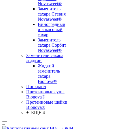
Novasweet®
Заменитель
сахара Стевия
Novasweet®
Виноградный
и кокосовый
сахар
Заменитель
сахара Сорбит
Novasweet®
Заменители сахара
жидкие
Жидкий
заменитель
сахара
Bionova®
Попкранч
Протеиновые супы
Bionova®
Протеиновые шейки
Bionova®
+ ЕЩЕ 4