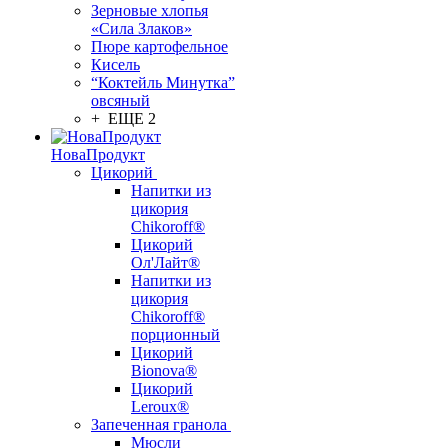
Зерновые хлопья
«Сила Злаков»
Пюре картофельное
Кисель
“Коктейль Минутка”
овсяный
+ ЕЩЕ 2
НоваПродукт
Цикорий
Напитки из
цикория
Chikoroff®
Цикорий
Ол'Лайт®
Напитки из
цикория
Chikoroff®
порционный
Цикорий
Bionova®
Цикорий
Leroux®
Запеченная гранола
Мюсли