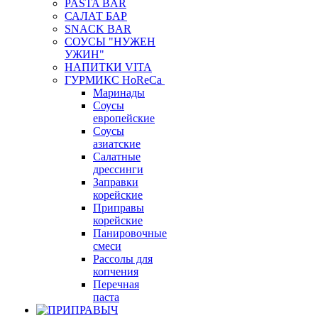
PASTA BAR
САЛАТ БАР
SNACK BAR
СОУСЫ "НУЖЕН
УЖИН"
НАПИТКИ VITA
ГУРМИКС HoReCa
Маринады
Соусы
европейские
Соуcы
азиатские
Салатные
дрессинги
Заправки
корейские
Приправы
корейские
Панировочные
смеси
Рассолы для
копчения
Перечная
паста