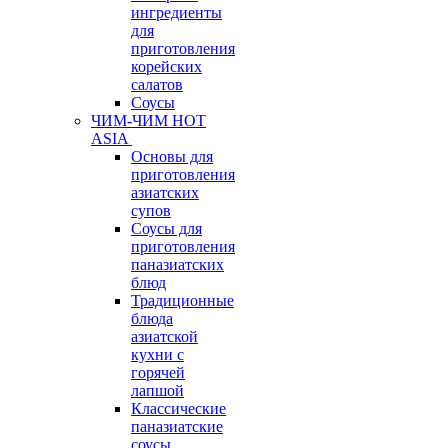
ингредиенты
для
приготовления
корейских
салатов
Соусы
ЧИМ-ЧИМ HOT
ASIA
Основы для
приготовления
азиатских
супов
Соусы для
приготовления
паназиатских
блюд
Традиционные
блюда
азиатской
кухни с
горячей
лапшой
Классические
паназиатские
соусы