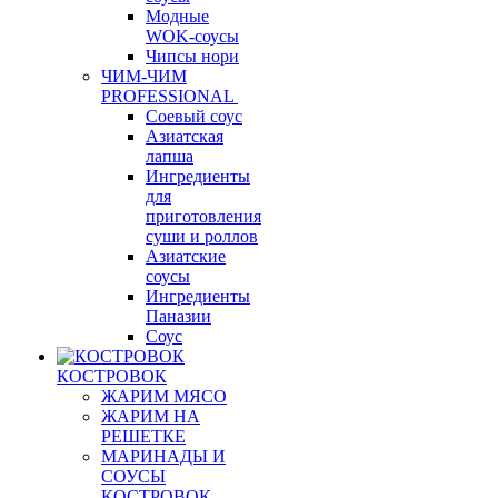
Модные
WOK-соусы
Чипсы нори
ЧИМ-ЧИМ
PROFESSIONAL
Соевый соус
Азиатская
лапша
Ингредиенты
для
приготовления
суши и роллов
Азиатские
соусы
Ингредиенты
Паназии
Соус
КОСТРОВОК
ЖАРИМ МЯСО
ЖАРИМ НА
РЕШЕТКЕ
МАРИНАДЫ И
СОУСЫ
КОСТРОВОК