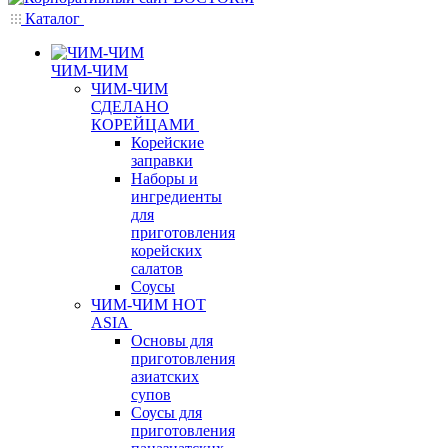
Каталог
ЧИМ-ЧИМ
ЧИМ-ЧИМ
СДЕЛАНО
КОРЕЙЦАМИ
Корейские
заправки
Наборы и
ингредиенты
для
приготовления
корейских
салатов
Соусы
ЧИМ-ЧИМ HOT
ASIA
Основы для
приготовления
азиатских
супов
Соусы для
приготовления