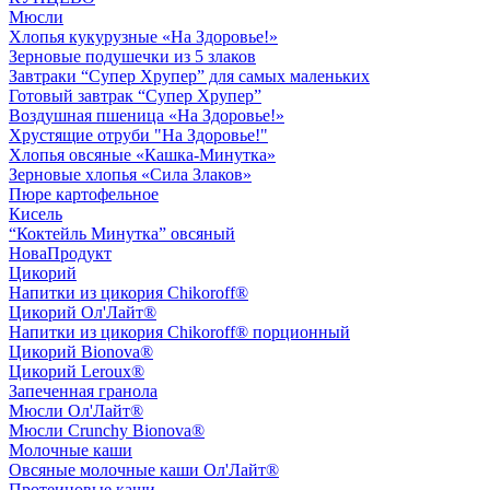
Мюсли
Хлопья кукурузные «На Здоровье!»
Зерновые подушечки из 5 злаков
Завтраки “Супер Хрупер” для самых маленьких
Готовый завтрак “Супер Хрупер”
Воздушная пшеница «На Здоровье!»
Хрустящие отруби "На Здоровье!"
Хлопья овсяные «Кашка-Минутка»
Зерновые хлопья «Сила Злаков»
Пюре картофельное
Кисель
“Коктейль Минутка” овсяный
НоваПродукт
Цикорий
Напитки из цикория Chikoroff®
Цикорий Ол'Лайт®
Напитки из цикория Chikoroff® порционный
Цикорий Bionova®
Цикорий Leroux®
Запеченная гранола
Мюсли Ол'Лайт®
Мюсли Crunchy Bionova®
Молочные каши
Овсяные молочные каши Ол'Лайт®
Протеиновые каши