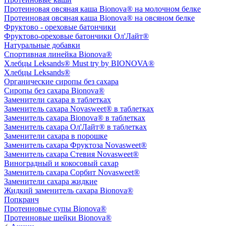
Протеиновая овсяная каша Bionova® на молочном белке
Протеиновая овсяная каша Bionova® на овсяном белке
Фруктово - ореховые батончики
Фруктово-ореховые батончики Ол'Лайт®
Натуральные добавки
Спортивная линейка Bionova®
Хлебцы Leksands® Must try by BIONOVA®
Хлебцы Leksands®
Органические сиропы без сахара
Сиропы без сахара Bionova®
Заменители сахара в таблетках
Заменитель сахара Novasweet® в таблетках
Заменитель сахара Bionova® в таблетках
Заменитель сахара Ол'Лайт® в таблетках
Заменители сахара в порошке
Заменитель сахара Фруктоза Novasweet®
Заменитель сахара Стевия Novasweet®
Виноградный и кокосовый сахар
Заменитель сахара Сорбит Novasweet®
Заменители сахара жидкие
Жидкий заменитель сахара Bionova®
Попкранч
Протеиновые супы Bionova®
Протеиновые шейки Bionova®