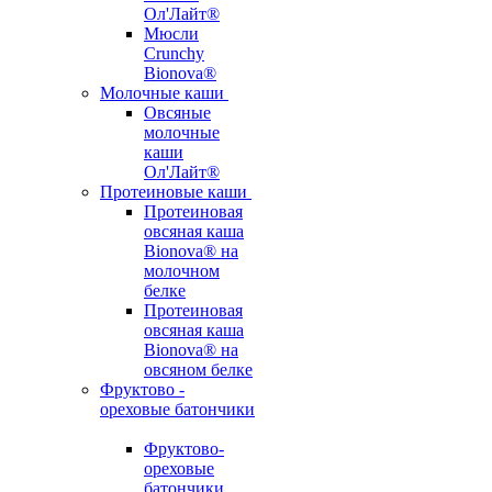
Ол'Лайт®
Мюсли
Crunchy
Bionova®
Молочные каши
Овсяные
молочные
каши
Ол'Лайт®
Протеиновые каши
Протеиновая
овсяная каша
Bionova® на
молочном
белке
Протеиновая
овсяная каша
Bionova® на
овсяном белке
Фруктово -
ореховые батончики
Фруктово-
ореховые
батончики