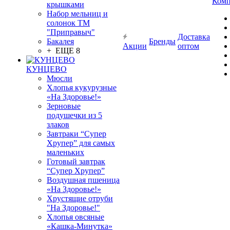
Комп
крышками
Набор мельниц и
солонок ТМ
"Приправыч"
Доставка
Бакалея
Бренды
Акции
оптом
+ ЕЩЕ 8
КУНЦЕВО
Мюсли
Хлопья кукурузные
«На Здоровье!»
Зерновые
подушечки из 5
злаков
Завтраки “Супер
Хрупер” для самых
маленьких
Готовый завтрак
“Супер Хрупер”
Воздушная пшеница
«На Здоровье!»
Хрустящие отруби
"На Здоровье!"
Хлопья овсяные
«Кашка-Минутка»