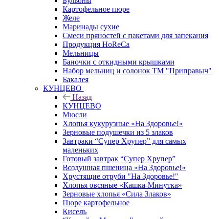
Бульоны
Картофельное пюре
Желе
Маринады сухие
Смеси пряностей с пакетами для запекания
Продукция HoReCa
Мельницы
Баночки с откидными крышками
Набор мельниц и солонок ТМ "Приправыч"
Бакалея
КУНЦЕВО
Назад
КУНЦЕВО
Мюсли
Хлопья кукурузные «На Здоровье!»
Зерновые подушечки из 5 злаков
Завтраки “Супер Хрупер” для самых
маленьких
Готовый завтрак “Супер Хрупер”
Воздушная пшеница «На Здоровье!»
Хрустящие отруби "На Здоровье!"
Хлопья овсяные «Кашка-Минутка»
Зерновые хлопья «Сила Злаков»
Пюре картофельное
Кисель