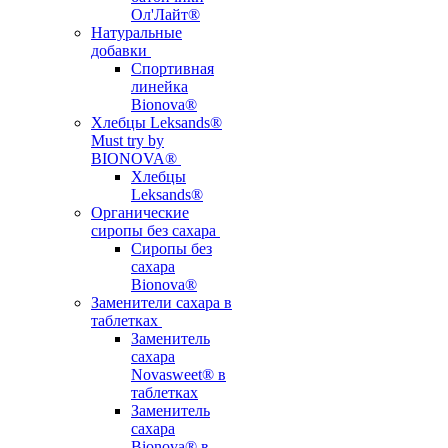
Ол'Лайт®
Натуральные
добавки
Спортивная
линейка
Bionova®
Хлебцы Leksands®
Must try by
BIONOVA®
Хлебцы
Leksands®
Органические
сиропы без сахара
Сиропы без
сахара
Bionova®
Заменители сахара в
таблетках
Заменитель
сахара
Novasweet® в
таблетках
Заменитель
сахара
Bionova® в