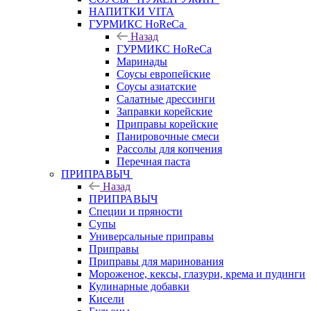
НАПИТКИ VITA
ГУРМИКС HoReCa
Назад
ГУРМИКС HoReCa
Маринады
Соусы европейские
Соуcы азиатские
Салатные дрессинги
Заправки корейские
Приправы корейские
Панировочные смеси
Рассолы для копчения
Перечная паста
ПРИПРАВЫЧ
Назад
ПРИПРАВЫЧ
Специи и пряности
Супы
Универсальные приправы
Приправы
Приправы для маринования
Мороженое, кексы, глазури, крема и пудинги
Кулинарные добавки
Кисели