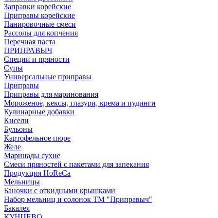
Заправки корейские
Приправы корейские
Панировочные смеси
Рассолы для копчения
Перечная паста
ПРИПРАВЫЧ
Специи и пряности
Супы
Универсальные приправы
Приправы
Приправы для маринования
Мороженое, кексы, глазури, крема и пудинги
Кулинарные добавки
Кисели
Бульоны
Картофельное пюре
Желе
Маринады сухие
Смеси пряностей с пакетами для запекания
Продукция HoReCa
Мельницы
Баночки с откидными крышками
Набор мельниц и солонок ТМ "Приправыч"
Бакалея
КУНЦЕВО