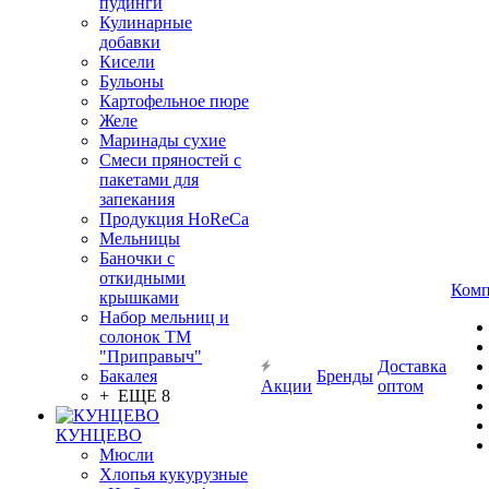
пудинги
Кулинарные
добавки
Кисели
Бульоны
Картофельное пюре
Желе
Маринады сухие
Смеси пряностей с
пакетами для
запекания
Продукция HoReCa
Мельницы
Баночки с
откидными
Комп
крышками
Набор мельниц и
солонок ТМ
"Приправыч"
Доставка
Бакалея
Бренды
Акции
оптом
+ ЕЩЕ 8
КУНЦЕВО
Мюсли
Хлопья кукурузные