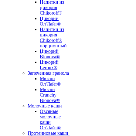
Напитки из
цикория
Chikoroff®
Цикорий
Ол'Лайт®
Напитки из
цикория
Chikoroff®
порционный
Цикорий
Bionova®
Цикорий
Leroux®
Запеченная гранола
Мюсли
Ол'Лайт®
Мюсли
Crunchy
Bionova®
Молочные каши
Овсяные
молочные
каши
Ол'Лайт®
Протеиновые каши