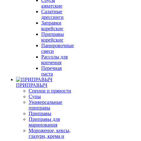
Соуcы
азиатские
Салатные
дрессинги
Заправки
корейские
Приправы
корейские
Панировочные
смеси
Рассолы для
копчения
Перечная
паста
ПРИПРАВЫЧ
Специи и пряности
Супы
Универсальные
приправы
Приправы
Приправы для
маринования
Мороженое, кексы,
глазури, крема и