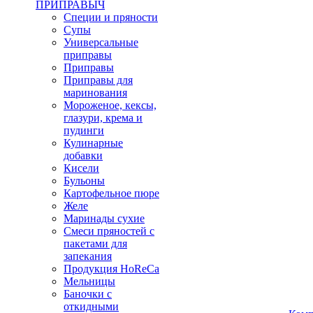
ПРИПРАВЫЧ
Специи и пряности
Супы
Универсальные
приправы
Приправы
Приправы для
маринования
Мороженое, кексы,
глазури, крема и
пудинги
Кулинарные
добавки
Кисели
Бульоны
Картофельное пюре
Желе
Маринады сухие
Смеси пряностей с
пакетами для
запекания
Продукция HoReCa
Мельницы
Баночки с
откидными