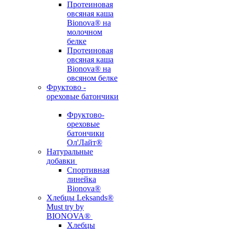
Протеиновая
овсяная каша
Bionova® на
молочном
белке
Протеиновая
овсяная каша
Bionova® на
овсяном белке
Фруктово -
ореховые батончики
Фруктово-
ореховые
батончики
Ол'Лайт®
Натуральные
добавки
Спортивная
линейка
Bionova®
Хлебцы Leksands®
Must try by
BIONOVA®
Хлебцы