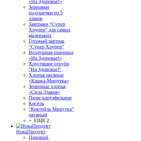
«На Здоровье!»
Зерновые
подушечки из 5
злаков
Завтраки “Супер
Хрупер” для самых
маленьких
Готовый завтрак
“Супер Хрупер”
Воздушная пшеница
«На Здоровье!»
Хрустящие отруби
"На Здоровье!"
Хлопья овсяные
«Кашка-Минутка»
Зерновые хлопья
«Сила Злаков»
Пюре картофельное
Кисель
“Коктейль Минутка”
овсяный
+ ЕЩЕ 2
НоваПродукт
Цикорий