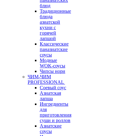
паназиатских
блюд
Традиционные
блюда
азиатской
кухни с
горячей
лапшой
Классические
паназиатские
соусы
Модные
WOK-соусы
Чипсы нори
ЧИМ-ЧИМ
PROFESSIONAL
Соевый соус
Азиатская
лапша
Ингредиенты
для
приготовления
суши и роллов
Азиатские
соусы