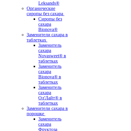
Leksands®
Органические
сиропы без сахара
Сиропы без
сахара
Bionova®
Заменители сахара в
таблетках
Заменитель
сахара
Novasweet® в
таблетках
Заменитель
сахара
Bionova® в
таблетках
Заменитель
сахара
Ол'Лайт® в
таблетках
Заменители сахара в
порошке
Заменитель
сахара
Фруктоза