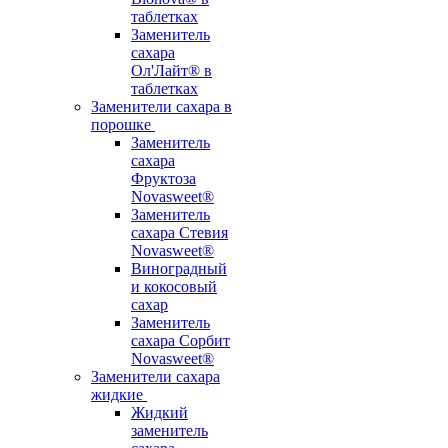
таблетках
Заменитель
сахара
Ол'Лайт® в
таблетках
Заменители сахара в
порошке
Заменитель
сахара
Фруктоза
Novasweet®
Заменитель
сахара Стевия
Novasweet®
Виноградный
и кокосовый
сахар
Заменитель
сахара Сорбит
Novasweet®
Заменители сахара
жидкие
Жидкий
заменитель