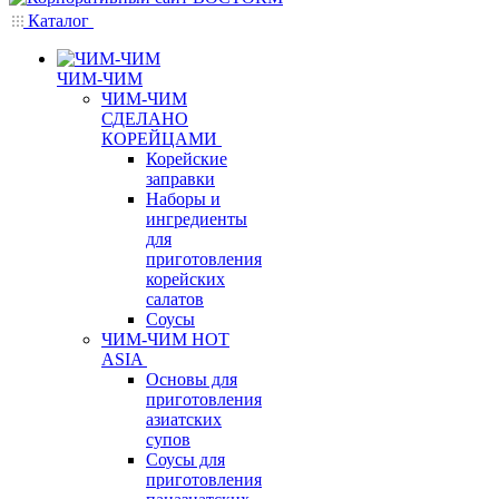
Каталог
ЧИМ-ЧИМ
ЧИМ-ЧИМ
СДЕЛАНО
КОРЕЙЦАМИ
Корейские
заправки
Наборы и
ингредиенты
для
приготовления
корейских
салатов
Соусы
ЧИМ-ЧИМ HOT
ASIA
Основы для
приготовления
азиатских
супов
Соусы для
приготовления