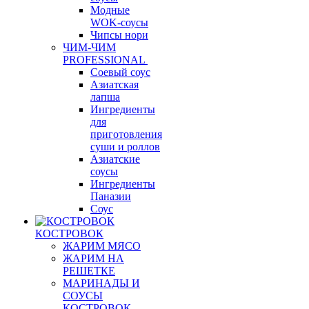
Модные
WOK-соусы
Чипсы нори
ЧИМ-ЧИМ
PROFESSIONAL
Соевый соус
Азиатская
лапша
Ингредиенты
для
приготовления
суши и роллов
Азиатские
соусы
Ингредиенты
Паназии
Соус
КОСТРОВОК
ЖАРИМ МЯСО
ЖАРИМ НА
РЕШЕТКЕ
МАРИНАДЫ И
СОУСЫ
КОСТРОВОК