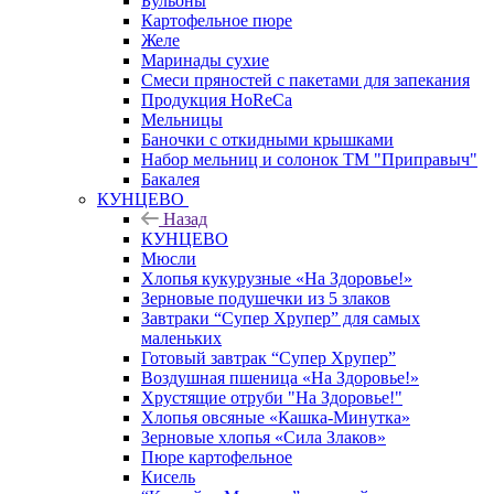
Бульоны
Картофельное пюре
Желе
Маринады сухие
Смеси пряностей с пакетами для запекания
Продукция HoReCa
Мельницы
Баночки с откидными крышками
Набор мельниц и солонок ТМ "Приправыч"
Бакалея
КУНЦЕВО
Назад
КУНЦЕВО
Мюсли
Хлопья кукурузные «На Здоровье!»
Зерновые подушечки из 5 злаков
Завтраки “Супер Хрупер” для самых
маленьких
Готовый завтрак “Супер Хрупер”
Воздушная пшеница «На Здоровье!»
Хрустящие отруби "На Здоровье!"
Хлопья овсяные «Кашка-Минутка»
Зерновые хлопья «Сила Злаков»
Пюре картофельное
Кисель