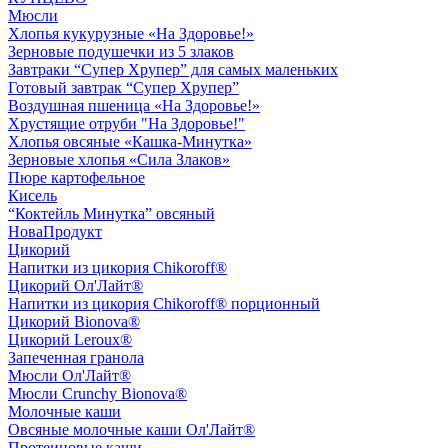
Мюсли
Хлопья кукурузные «На Здоровье!»
Зерновые подушечки из 5 злаков
Завтраки “Супер Хрупер” для самых маленьких
Готовый завтрак “Супер Хрупер”
Воздушная пшеница «На Здоровье!»
Хрустящие отруби "На Здоровье!"
Хлопья овсяные «Кашка-Минутка»
Зерновые хлопья «Сила Злаков»
Пюре картофельное
Кисель
“Коктейль Минутка” овсяный
НоваПродукт
Цикорий
Напитки из цикория Chikoroff®
Цикорий Ол'Лайт®
Напитки из цикория Chikoroff® порционный
Цикорий Bionova®
Цикорий Leroux®
Запеченная гранола
Мюсли Ол'Лайт®
Мюсли Crunchy Bionova®
Молочные каши
Овсяные молочные каши Ол'Лайт®
Протеиновые каши