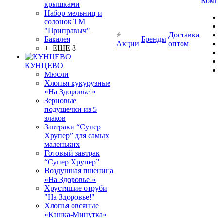
Комп
крышками
Набор мельниц и
солонок ТМ
"Приправыч"
Доставка
Бакалея
Бренды
Акции
оптом
+ ЕЩЕ 8
КУНЦЕВО
Мюсли
Хлопья кукурузные
«На Здоровье!»
Зерновые
подушечки из 5
злаков
Завтраки “Супер
Хрупер” для самых
маленьких
Готовый завтрак
“Супер Хрупер”
Воздушная пшеница
«На Здоровье!»
Хрустящие отруби
"На Здоровье!"
Хлопья овсяные
«Кашка-Минутка»