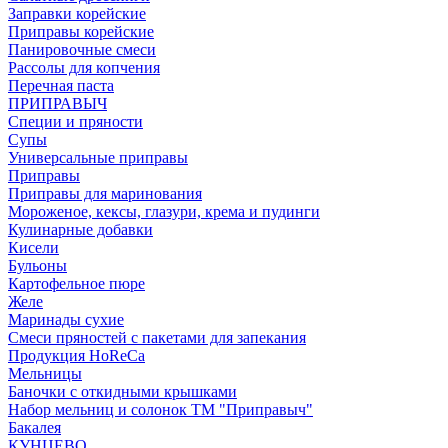
Заправки корейские
Приправы корейские
Панировочные смеси
Рассолы для копчения
Перечная паста
ПРИПРАВЫЧ
Специи и пряности
Супы
Универсальные приправы
Приправы
Приправы для маринования
Мороженое, кексы, глазури, крема и пудинги
Кулинарные добавки
Кисели
Бульоны
Картофельное пюре
Желе
Маринады сухие
Смеси пряностей с пакетами для запекания
Продукция HoReCa
Мельницы
Баночки с откидными крышками
Набор мельниц и солонок ТМ "Приправыч"
Бакалея
КУНЦЕВО