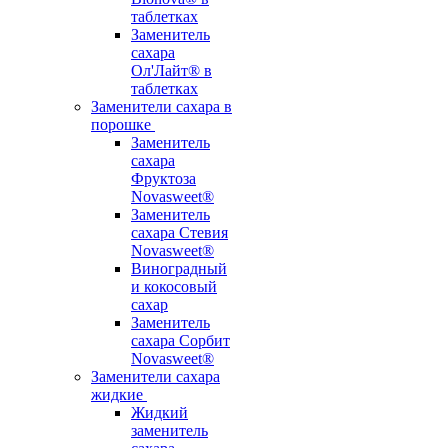
таблетках
Заменитель
сахара
Ол'Лайт® в
таблетках
Заменители сахара в
порошке
Заменитель
сахара
Фруктоза
Novasweet®
Заменитель
сахара Стевия
Novasweet®
Виноградный
и кокосовый
сахар
Заменитель
сахара Сорбит
Novasweet®
Заменители сахара
жидкие
Жидкий
заменитель