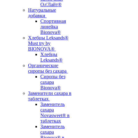
Ол'Лайт®
Натуральные
добавки
Спортивная
линейка
Bionova®
Хлебцы Leksands®
Must try by
BIONOVA®
Хлебцы
Leksands®
Органические
сиропы без сахара
Сиропы без
сахара
Bionova®
Заменители сахара в
таблетках
Заменитель
сахара
Novasweet® в
таблетках
Заменитель
сахара
Bionova® в