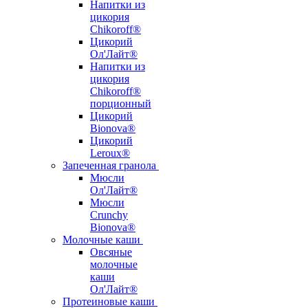
Напитки из
цикория
Chikoroff®
Цикорий
Ол'Лайт®
Напитки из
цикория
Chikoroff®
порционный
Цикорий
Bionova®
Цикорий
Leroux®
Запеченная гранола
Мюсли
Ол'Лайт®
Мюсли
Crunchy
Bionova®
Молочные каши
Овсяные
молочные
каши
Ол'Лайт®
Протеиновые каши