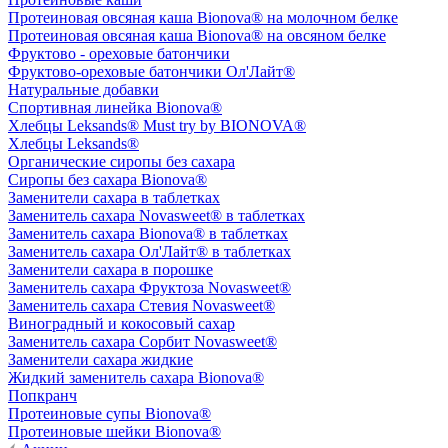
Протеиновая овсяная каша Bionova® на молочном белке
Протеиновая овсяная каша Bionova® на овсяном белке
Фруктово - ореховые батончики
Фруктово-ореховые батончики Ол'Лайт®
Натуральные добавки
Спортивная линейка Bionova®
Хлебцы Leksands® Must try by BIONOVA®
Хлебцы Leksands®
Органические сиропы без сахара
Сиропы без сахара Bionova®
Заменители сахара в таблетках
Заменитель сахара Novasweet® в таблетках
Заменитель сахара Bionova® в таблетках
Заменитель сахара Ол'Лайт® в таблетках
Заменители сахара в порошке
Заменитель сахара Фруктоза Novasweet®
Заменитель сахара Стевия Novasweet®
Виноградный и кокосовый сахар
Заменитель сахара Сорбит Novasweet®
Заменители сахара жидкие
Жидкий заменитель сахара Bionova®
Попкранч
Протеиновые супы Bionova®
Протеиновые шейки Bionova®