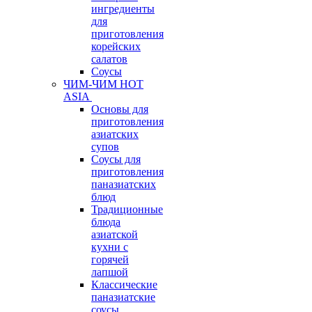
ингредиенты
для
приготовления
корейских
салатов
Соусы
ЧИМ-ЧИМ HOT
ASIA
Основы для
приготовления
азиатских
супов
Соусы для
приготовления
паназиатских
блюд
Традиционные
блюда
азиатской
кухни с
горячей
лапшой
Классические
паназиатские
соусы