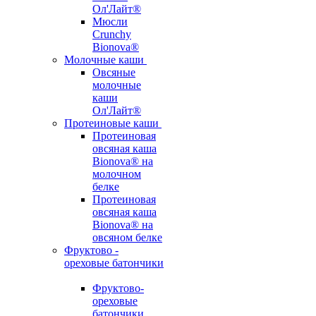
Ол'Лайт®
Мюсли
Crunchy
Bionova®
Молочные каши
Овсяные
молочные
каши
Ол'Лайт®
Протеиновые каши
Протеиновая
овсяная каша
Bionova® на
молочном
белке
Протеиновая
овсяная каша
Bionova® на
овсяном белке
Фруктово -
ореховые батончики
Фруктово-
ореховые
батончики