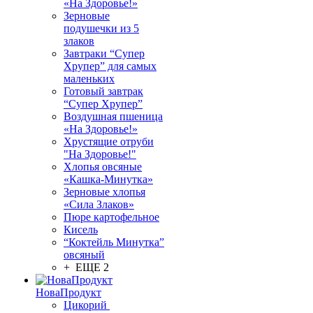
«На Здоровье!»
Зерновые
подушечки из 5
злаков
Завтраки “Супер
Хрупер” для самых
маленьких
Готовый завтрак
“Супер Хрупер”
Воздушная пшеница
«На Здоровье!»
Хрустящие отруби
"На Здоровье!"
Хлопья овсяные
«Кашка-Минутка»
Зерновые хлопья
«Сила Злаков»
Пюре картофельное
Кисель
“Коктейль Минутка”
овсяный
+ ЕЩЕ 2
НоваПродукт
Цикорий