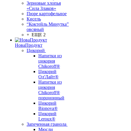
Зерновые хлопья
«Сила Злаков»
Пюре картофельное
Кисель
“Коктейль Минутка”
овсяный
+ ЕЩЕ 2
НоваПродукт
Цикорий
Напитки из
цикория
Chikoroff®
Цикорий
Ол'Лайт®
Напитки из
цикория
Chikoroff®
порционный
Цикорий
Bionova®
Цикорий
Leroux®
Запеченная гранола
Мюсли