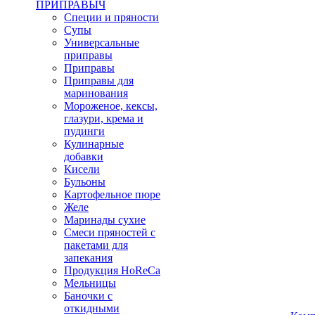
ПРИПРАВЫЧ
Специи и пряности
Супы
Универсальные
приправы
Приправы
Приправы для
маринования
Мороженое, кексы,
глазури, крема и
пудинги
Кулинарные
добавки
Кисели
Бульоны
Картофельное пюре
Желе
Маринады сухие
Смеси пряностей с
пакетами для
запекания
Продукция HoReCa
Мельницы
Баночки с
откидными