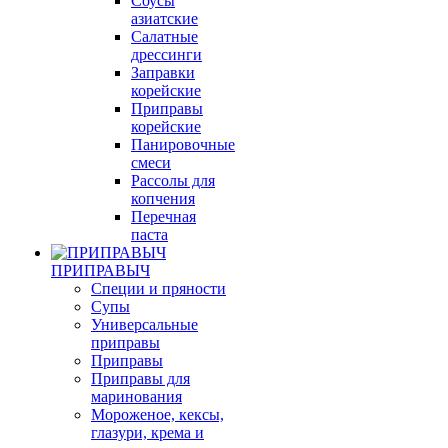
Соуcы
азиатские
Салатные
дрессинги
Заправки
корейские
Приправы
корейские
Панировочные
смеси
Рассолы для
копчения
Перечная
паста
ПРИПРАВЫЧ
Специи и пряности
Супы
Универсальные
приправы
Приправы
Приправы для
маринования
Мороженое, кексы,
глазури, крема и