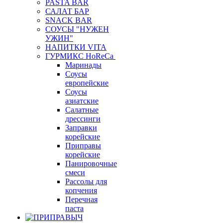
PASTA BAR
САЛАТ БАР
SNACK BAR
СОУСЫ "НУЖЕН
УЖИН"
НАПИТКИ VITA
ГУРМИКС HoReCa
Маринады
Соусы
европейские
Соуcы
азиатские
Салатные
дрессинги
Заправки
корейские
Приправы
корейские
Панировочные
смеси
Рассолы для
копчения
Перечная
паста