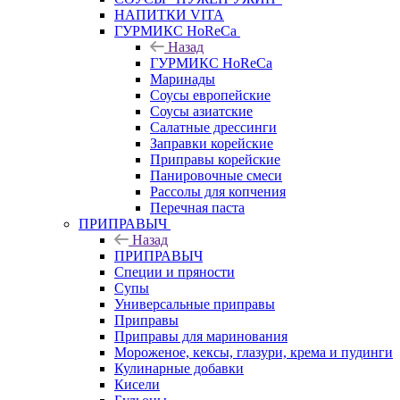
НАПИТКИ VITA
ГУРМИКС HoReCa
Назад
ГУРМИКС HoReCa
Маринады
Соусы европейские
Соуcы азиатские
Салатные дрессинги
Заправки корейские
Приправы корейские
Панировочные смеси
Рассолы для копчения
Перечная паста
ПРИПРАВЫЧ
Назад
ПРИПРАВЫЧ
Специи и пряности
Супы
Универсальные приправы
Приправы
Приправы для маринования
Мороженое, кексы, глазури, крема и пудинги
Кулинарные добавки
Кисели