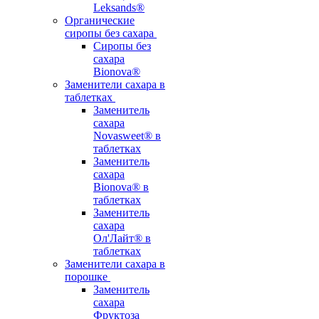
Leksands®
Органические
сиропы без сахара
Сиропы без
сахара
Bionova®
Заменители сахара в
таблетках
Заменитель
сахара
Novasweet® в
таблетках
Заменитель
сахара
Bionova® в
таблетках
Заменитель
сахара
Ол'Лайт® в
таблетках
Заменители сахара в
порошке
Заменитель
сахара
Фруктоза