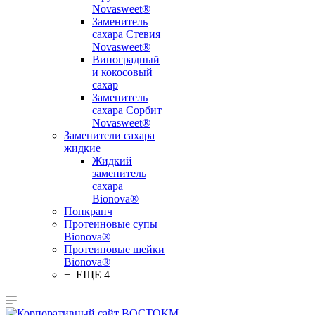
Novasweet®
Заменитель
сахара Стевия
Novasweet®
Виноградный
и кокосовый
сахар
Заменитель
сахара Сорбит
Novasweet®
Заменители сахара
жидкие
Жидкий
заменитель
сахара
Bionova®
Попкранч
Протеиновые супы
Bionova®
Протеиновые шейки
Bionova®
+ ЕЩЕ 4