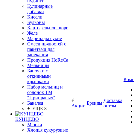
пудинги
Кулинарные
добавки
Кисели
Бульоны
Картофельное пюре
Желе
Маринады сухие
Смеси пряностей с
пакетами для
запекания
Продукция HoReCa
Мельницы
Баночки с
откидными
Комп
крышками
Набор мельниц и
солонок ТМ
"Приправыч"
Доставка
Бакалея
Бренды
Акции
оптом
+ ЕЩЕ 8
КУНЦЕВО
Мюсли
Хлопья кукурузные