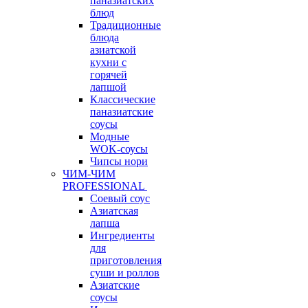
паназиатских
блюд
Традиционные
блюда
азиатской
кухни с
горячей
лапшой
Классические
паназиатские
соусы
Модные
WOK-соусы
Чипсы нори
ЧИМ-ЧИМ
PROFESSIONAL
Соевый соус
Азиатская
лапша
Ингредиенты
для
приготовления
суши и роллов
Азиатские
соусы