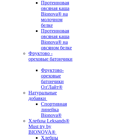
Протеиновая
овсяная каша
Bionova® на
молочном
белке
Протеиновая
овсяная каша
Bionova® на
овсяном белке
Фруктово -
ореховые батончики
Фруктово-
ореховые
батончики
Ол'Лайт®
Натуральные
добавки
Спортивная
линейка
Bionova®
Хлебцы Leksands®
Must try by
BIONOVA®
Хлебцы