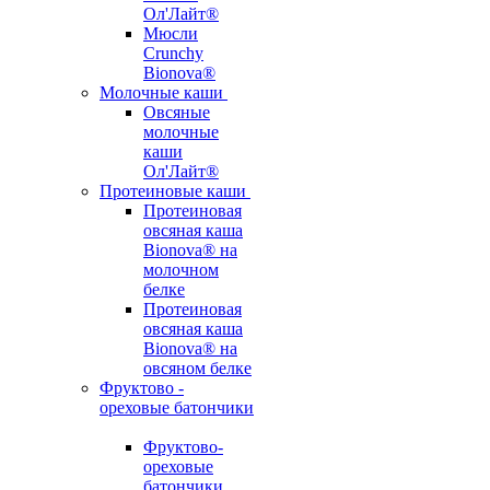
Ол'Лайт®
Мюсли
Crunchy
Bionova®
Молочные каши
Овсяные
молочные
каши
Ол'Лайт®
Протеиновые каши
Протеиновая
овсяная каша
Bionova® на
молочном
белке
Протеиновая
овсяная каша
Bionova® на
овсяном белке
Фруктово -
ореховые батончики
Фруктово-
ореховые
батончики