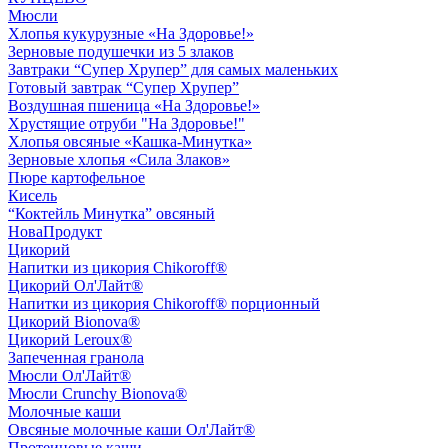
Мюсли
Хлопья кукурузные «На Здоровье!»
Зерновые подушечки из 5 злаков
Завтраки “Супер Хрупер” для самых маленьких
Готовый завтрак “Супер Хрупер”
Воздушная пшеница «На Здоровье!»
Хрустящие отруби "На Здоровье!"
Хлопья овсяные «Кашка-Минутка»
Зерновые хлопья «Сила Злаков»
Пюре картофельное
Кисель
“Коктейль Минутка” овсяный
НоваПродукт
Цикорий
Напитки из цикория Chikoroff®
Цикорий Ол'Лайт®
Напитки из цикория Chikoroff® порционный
Цикорий Bionova®
Цикорий Leroux®
Запеченная гранола
Мюсли Ол'Лайт®
Мюсли Crunchy Bionova®
Молочные каши
Овсяные молочные каши Ол'Лайт®
Протеиновые каши