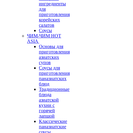
ингредиенты
для
приготовления
корейских
салатов
Соусы
ЧИМ-ЧИМ HOT
ASIA
Основы для
приготовления
азиатских
супов
Соусы для
приготовления
паназиатских
блюд
Традиционные
блюда
азиатской
кухни с
горячей
лапшой
Классические
паназиатские
соусы