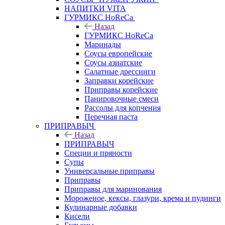
НАПИТКИ VITA
ГУРМИКС HoReCa
Назад
ГУРМИКС HoReCa
Маринады
Соусы европейские
Соуcы азиатские
Салатные дрессинги
Заправки корейские
Приправы корейские
Панировочные смеси
Рассолы для копчения
Перечная паста
ПРИПРАВЫЧ
Назад
ПРИПРАВЫЧ
Специи и пряности
Супы
Универсальные приправы
Приправы
Приправы для маринования
Мороженое, кексы, глазури, крема и пудинги
Кулинарные добавки
Кисели