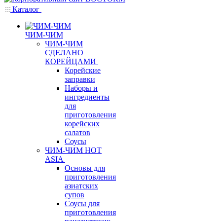
Каталог
ЧИМ-ЧИМ
ЧИМ-ЧИМ
СДЕЛАНО
КОРЕЙЦАМИ
Корейские
заправки
Наборы и
ингредиенты
для
приготовления
корейских
салатов
Соусы
ЧИМ-ЧИМ HOT
ASIA
Основы для
приготовления
азиатских
супов
Соусы для
приготовления