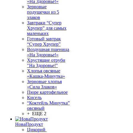
«На Здоровье!»
Зерновые
подушечки из 5
злаков
Завтраки “Супер
Хрупер” для самых
маленьких
Готовый завтрак
“Супер Хрупер”
Воздушная пшеница
«На Здоровье!»
Хрустящие отруби
"На Здоровье!"
Хлопья овсяные
«Кашка-Минутка»
Зерновые хлопья
«Сила Злаков»
Пюре картофельное
Кисель
“Коктейль Минутка”
овсяный
+ ЕЩЕ 2
НоваПродукт
Цикорий