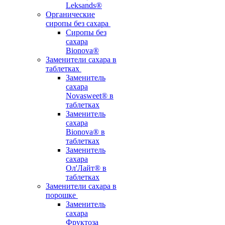
Leksands®
Органические
сиропы без сахара
Сиропы без
сахара
Bionova®
Заменители сахара в
таблетках
Заменитель
сахара
Novasweet® в
таблетках
Заменитель
сахара
Bionova® в
таблетках
Заменитель
сахара
Ол'Лайт® в
таблетках
Заменители сахара в
порошке
Заменитель
сахара
Фруктоза