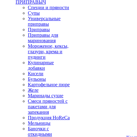
ПРИПРАВЫЧ
Специи и пряности
Супы
Универсальные
приправы
Приправы
Приправы для
маринования
Мороженое, кексы,
глазури, крема и
пудинги
Кулинарные
добавки
Кисели
Бульоны
Картофельное пюре
Желе
Маринады сухие
Смеси пряностей с
пакетами для
запекания
Продукция HoReCa
Мельницы
Баночки с
откидными