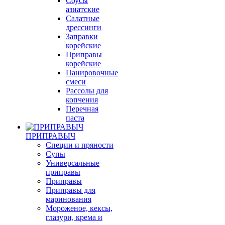
Соуcы
азиатские
Салатные
дрессинги
Заправки
корейские
Приправы
корейские
Панировочные
смеси
Рассолы для
копчения
Перечная
паста
ПРИПРАВЫЧ
Специи и пряности
Супы
Универсальные
приправы
Приправы
Приправы для
маринования
Мороженое, кексы,
глазури, крема и