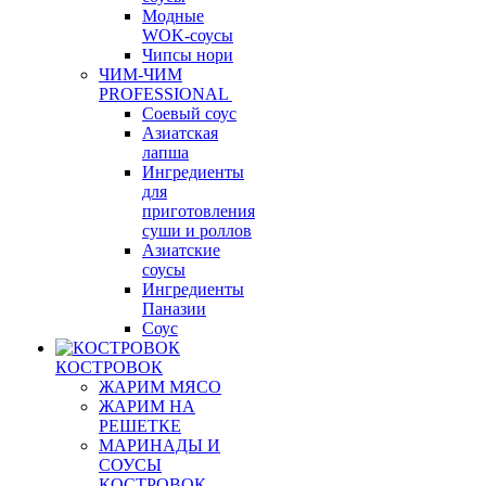
Модные
WOK-соусы
Чипсы нори
ЧИМ-ЧИМ
PROFESSIONAL
Соевый соус
Азиатская
лапша
Ингредиенты
для
приготовления
суши и роллов
Азиатские
соусы
Ингредиенты
Паназии
Соус
КОСТРОВОК
ЖАРИМ МЯСО
ЖАРИМ НА
РЕШЕТКЕ
МАРИНАДЫ И
СОУСЫ
КОСТРОВОК