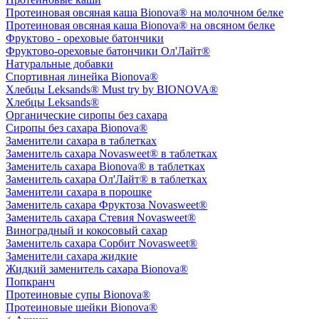
Протеиновая овсяная каша Bionova® на молочном белке
Протеиновая овсяная каша Bionova® на овсяном белке
Фруктово - ореховые батончики
Фруктово-ореховые батончики Ол'Лайт®
Натуральные добавки
Спортивная линейка Bionova®
Хлебцы Leksands® Must try by BIONOVA®
Хлебцы Leksands®
Органические сиропы без сахара
Сиропы без сахара Bionova®
Заменители сахара в таблетках
Заменитель сахара Novasweet® в таблетках
Заменитель сахара Bionova® в таблетках
Заменитель сахара Ол'Лайт® в таблетках
Заменители сахара в порошке
Заменитель сахара Фруктоза Novasweet®
Заменитель сахара Стевия Novasweet®
Виноградный и кокосовый сахар
Заменитель сахара Сорбит Novasweet®
Заменители сахара жидкие
Жидкий заменитель сахара Bionova®
Попкранч
Протеиновые супы Bionova®
Протеиновые шейки Bionova®