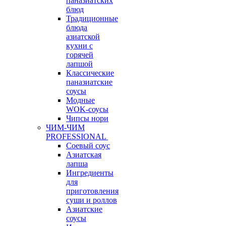
паназиатских
блюд
Традиционные
блюда
азиатской
кухни с
горячей
лапшой
Классические
паназиатские
соусы
Модные
WOK-соусы
Чипсы нори
ЧИМ-ЧИМ
PROFESSIONAL
Соевый соус
Азиатская
лапша
Ингредиенты
для
приготовления
суши и роллов
Азиатские
соусы