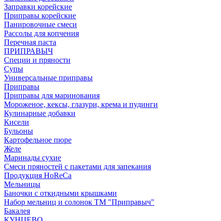
Заправки корейские
Приправы корейские
Панировочные смеси
Рассолы для копчения
Перечная паста
ПРИПРАВЫЧ
Специи и пряности
Супы
Универсальные приправы
Приправы
Приправы для маринования
Мороженое, кексы, глазури, крема и пудинги
Кулинарные добавки
Кисели
Бульоны
Картофельное пюре
Желе
Маринады сухие
Смеси пряностей с пакетами для запекания
Продукция HoReCa
Мельницы
Баночки с откидными крышками
Набор мельниц и солонок ТМ "Приправыч"
Бакалея
КУНЦЕВО