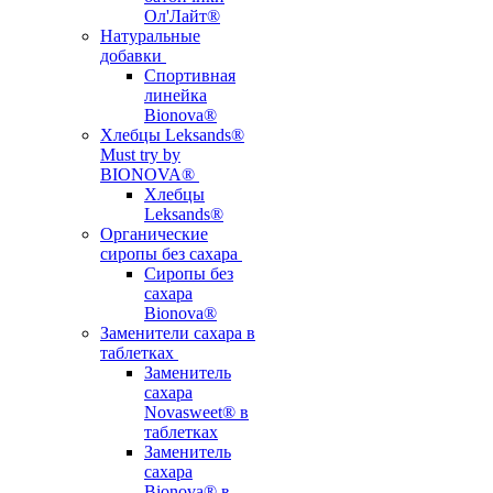
Ол'Лайт®
Натуральные
добавки
Спортивная
линейка
Bionova®
Хлебцы Leksands®
Must try by
BIONOVA®
Хлебцы
Leksands®
Органические
сиропы без сахара
Сиропы без
сахара
Bionova®
Заменители сахара в
таблетках
Заменитель
сахара
Novasweet® в
таблетках
Заменитель
сахара
Bionova® в