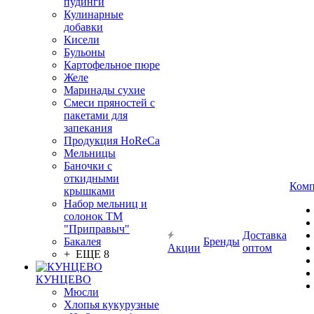
пудинги
Кулинарные
добавки
Кисели
Бульоны
Картофельное пюре
Желе
Маринады сухие
Смеси пряностей с
пакетами для
запекания
Продукция HoReCa
Мельницы
Баночки с
откидными
Комп
крышками
Набор мельниц и
солонок ТМ
"Приправыч"
Доставка
Бакалея
Бренды
Акции
оптом
+ ЕЩЕ 8
КУНЦЕВО
Мюсли
Хлопья кукурузные