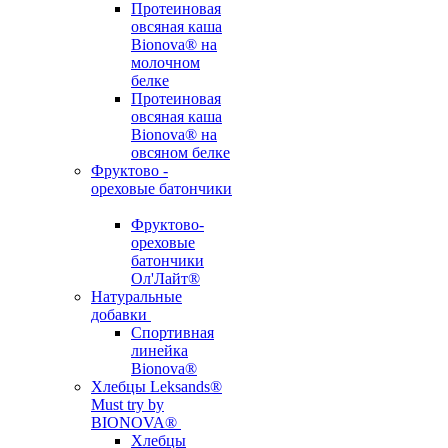
Протеиновая
овсяная каша
Bionova® на
молочном
белке
Протеиновая
овсяная каша
Bionova® на
овсяном белке
Фруктово -
ореховые батончики
Фруктово-
ореховые
батончики
Ол'Лайт®
Натуральные
добавки
Спортивная
линейка
Bionova®
Хлебцы Leksands®
Must try by
BIONOVA®
Хлебцы