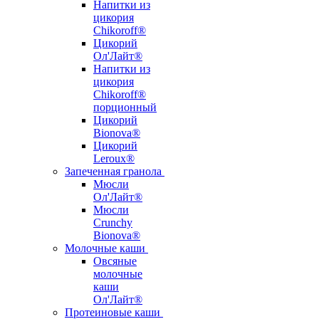
Напитки из
цикория
Chikoroff®
Цикорий
Ол'Лайт®
Напитки из
цикория
Chikoroff®
порционный
Цикорий
Bionova®
Цикорий
Leroux®
Запеченная гранола
Мюсли
Ол'Лайт®
Мюсли
Crunchy
Bionova®
Молочные каши
Овсяные
молочные
каши
Ол'Лайт®
Протеиновые каши