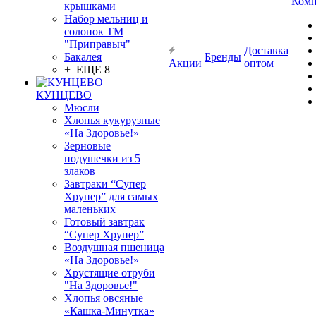
Комп
крышками
Набор мельниц и
солонок ТМ
"Приправыч"
Доставка
Бакалея
Бренды
Акции
оптом
+ ЕЩЕ 8
КУНЦЕВО
Мюсли
Хлопья кукурузные
«На Здоровье!»
Зерновые
подушечки из 5
злаков
Завтраки “Супер
Хрупер” для самых
маленьких
Готовый завтрак
“Супер Хрупер”
Воздушная пшеница
«На Здоровье!»
Хрустящие отруби
"На Здоровье!"
Хлопья овсяные
«Кашка-Минутка»