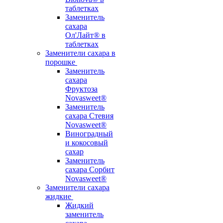
таблетках
Заменитель
сахара
Ол'Лайт® в
таблетках
Заменители сахара в
порошке
Заменитель
сахара
Фруктоза
Novasweet®
Заменитель
сахара Стевия
Novasweet®
Виноградный
и кокосовый
сахар
Заменитель
сахара Сорбит
Novasweet®
Заменители сахара
жидкие
Жидкий
заменитель