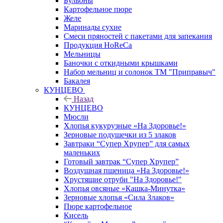
Бульоны
Картофельное пюре
Желе
Маринады сухие
Смеси пряностей с пакетами для запекания
Продукция HoReCa
Мельницы
Баночки с откидными крышками
Набор мельниц и солонок ТМ "Приправыч"
Бакалея
КУНЦЕВО
Назад
КУНЦЕВО
Мюсли
Хлопья кукурузные «На Здоровье!»
Зерновые подушечки из 5 злаков
Завтраки “Супер Хрупер” для самых
маленьких
Готовый завтрак “Супер Хрупер”
Воздушная пшеница «На Здоровье!»
Хрустящие отруби "На Здоровье!"
Хлопья овсяные «Кашка-Минутка»
Зерновые хлопья «Сила Злаков»
Пюре картофельное
Кисель