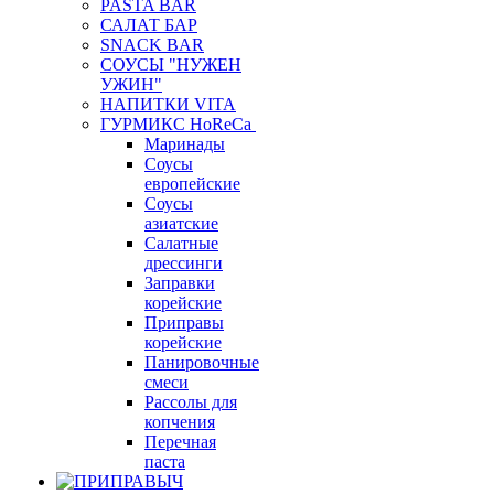
PASTA BAR
САЛАТ БАР
SNACK BAR
СОУСЫ "НУЖЕН
УЖИН"
НАПИТКИ VITA
ГУРМИКС HoReCa
Маринады
Соусы
европейские
Соуcы
азиатские
Салатные
дрессинги
Заправки
корейские
Приправы
корейские
Панировочные
смеси
Рассолы для
копчения
Перечная
паста