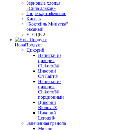
Зерновые хлопья
«Сила Злаков»
Пюре картофельное
Кисель
“Коктейль Минутка”
овсяный
+ ЕЩЕ 2
НоваПродукт
Цикорий
Напитки из
цикория
Chikoroff®
Цикорий
Ол'Лайт®
Напитки из
цикория
Chikoroff®
порционный
Цикорий
Bionova®
Цикорий
Leroux®
Запеченная гранола
Мюсли