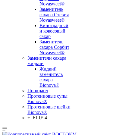
Novasweet®
Заменитель
сахара Стевия
Novasweet®
Виноградный
и кокосовый
сахар
Заменитель
сахара Сорбит
Novasweet®
Заменители сахара
жидкие
Жидкий
заменитель
сахара
Bionova®
Попкранч
Протеиновые супы
Bionova®
Протеиновые шейки
Bionova®
+ ЕЩЕ 4