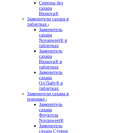
Сиропы без
сахара
Bionova®
Заменители сахара в
таблетках
Заменитель
сахара
Novasweet® в
таблетках
Заменитель
сахара
Bionova® в
таблетках
Заменитель
сахара
Ол'Лайт® в
таблетках
Заменители сахара в
порошке
Заменитель
сахара
Фруктоза
Novasweet®
Заменитель
сахара Стевия