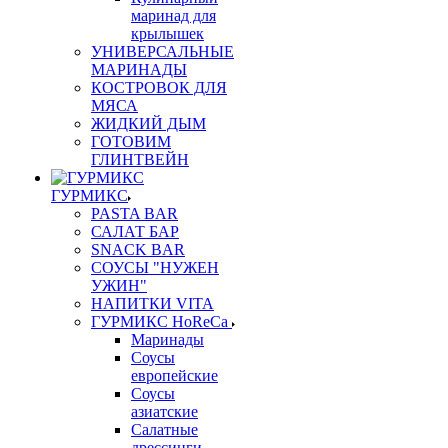
маринад для
крылышек
УНИВЕРСАЛЬНЫЕ
МАРИНАДЫ
КОСТРОВОК ДЛЯ
МЯСА
ЖИДКИЙ ДЫМ
ГОТОВИМ
ГЛИНТВЕЙН
ГУРМИКС
PASTA BAR
САЛАТ БАР
SNACK BAR
СОУСЫ "НУЖЕН
УЖИН"
НАПИТКИ VITA
ГУРМИКС HoReCa
Маринады
Соусы
европейские
Соуcы
азиатские
Салатные
дрессинги