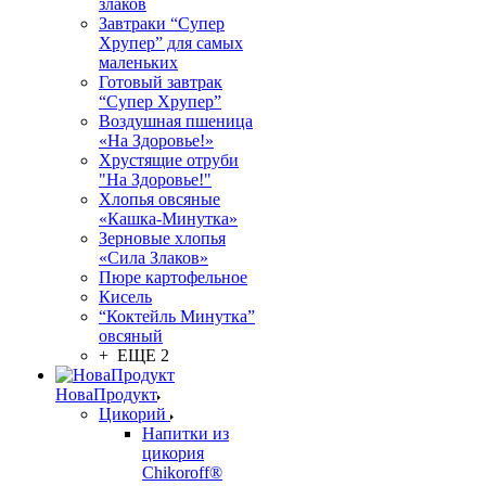
злаков
Завтраки “Супер
Хрупер” для самых
маленьких
Готовый завтрак
“Супер Хрупер”
Воздушная пшеница
«На Здоровье!»
Хрустящие отруби
"На Здоровье!"
Хлопья овсяные
«Кашка-Минутка»
Зерновые хлопья
«Сила Злаков»
Пюре картофельное
Кисель
“Коктейль Минутка”
овсяный
+ ЕЩЕ 2
НоваПродукт
Цикорий
Напитки из
цикория
Chikoroff®