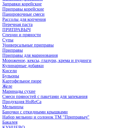
Заправки корейские
Приправы корейские
Панировочные смеси
Рассолы для копчения
Перечная паста
ПРИПРАВЫЧ
Специи и пряности
Супы
Универсальные приправы
Приправы
Приправы для маринования
Мороженое, кексы, глазури, крема и пудинги
Кулинарные добавки
Кисели
Бульоны
Картофельное пюре
Желе
Маринады сухие
Смеси пряностей с пакетами для запекания
Продукция HoReCa
Мельницы
Баночки с откидными крышками
Набор мельниц и солонок ТМ "Приправыч"
Бакалея
КУНЦЕВО