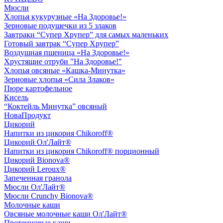
Мюсли
Хлопья кукурузные «На Здоровье!»
Зерновые подушечки из 5 злаков
Завтраки “Супер Хрупер” для самых маленьких
Готовый завтрак “Супер Хрупер”
Воздушная пшеница «На Здоровье!»
Хрустящие отруби "На Здоровье!"
Хлопья овсяные «Кашка-Минутка»
Зерновые хлопья «Сила Злаков»
Пюре картофельное
Кисель
“Коктейль Минутка” овсяный
НоваПродукт
Цикорий
Напитки из цикория Chikoroff®
Цикорий Ол'Лайт®
Напитки из цикория Chikoroff® порционный
Цикорий Bionova®
Цикорий Leroux®
Запеченная гранола
Мюсли Ол'Лайт®
Мюсли Crunchy Bionova®
Молочные каши
Овсяные молочные каши Ол'Лайт®
Протеиновые каши