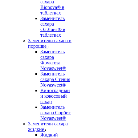
сахара
Bionova® в
таблетках
Заменитель
сахара
Ол'Лайт® в
таблетках
Заменители сахара в
порошке
Заменитель
сахара
Фруктоза
Novasweet®
Заменитель
сахара Стевия
Novasweet®
Виноградный
и кокосовый
сахар
Заменитель
сахара Сорбит
Novasweet®
Заменители сахара
жидкие
Жидкий