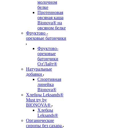
молочном
белке
Протеиновая
овсяная каша
Bionova® на
овсяном белке
Фруктово -
ореховые батончики
Фруктово-
ореховые
батончики
Ол'Лайт®
Натуральные
добавки
Спортивная
линейка
Bionova®
Хлебцы Leksands®
Must try by
BIONOVA®
Хлебцы
Leksands®
Органические
сиропы без сахара