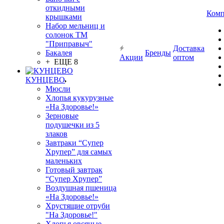
откидными
Комп
крышками
Набор мельниц и
солонок ТМ
"Приправыч"
Доставка
Бакалея
Бренды
Акции
оптом
+ ЕЩЕ 8
КУНЦЕВО
Мюсли
Хлопья кукурузные
«На Здоровье!»
Зерновые
подушечки из 5
злаков
Завтраки “Супер
Хрупер” для самых
маленьких
Готовый завтрак
“Супер Хрупер”
Воздушная пшеница
«На Здоровье!»
Хрустящие отруби
"На Здоровье!"
Хлопья овсяные