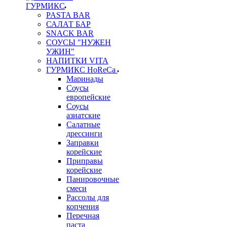
ГУРМИКС
PASTA BAR
САЛАТ БАР
SNACK BAR
СОУСЫ "НУЖЕН
УЖИН"
НАПИТКИ VITA
ГУРМИКС HoReCa
Маринады
Соусы
европейские
Соуcы
азиатские
Салатные
дрессинги
Заправки
корейские
Приправы
корейские
Панировочные
смеси
Рассолы для
копчения
Перечная
паста