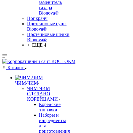
заменитель
сахара
Bionova®
Попкранч
Протеиновые супы
Bionova®
Протеиновые шейки
Bionova®
+ ЕЩЕ 4
Каталог
ЧИМ-ЧИМ
ЧИМ-ЧИМ
СДЕЛАНО
КОРЕЙЦАМИ
Корейские
заправки
Наборы и
ингредиенты
для
приготовления