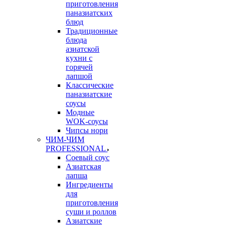
приготовления
паназиатских
блюд
Традиционные
блюда
азиатской
кухни с
горячей
лапшой
Классические
паназиатские
соусы
Модные
WOK-соусы
Чипсы нори
ЧИМ-ЧИМ
PROFESSIONAL
Соевый соус
Азиатская
лапша
Ингредиенты
для
приготовления
суши и роллов
Азиатские