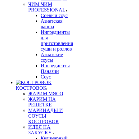
ЧИМ-ЧИМ
PROFESSIONAL
Соевый соус
Азиатская
лапша
Ингредиенты
для
приготовления
суши и роллов
Азиатские
соусы
Ингредиенты
Паназии
Соус
КОСТРОВОК
ЖАРИМ МЯСО
ЖАРИМ НА
РЕШЕТКЕ
МАРИНАДЫ И
СОУСЫ
КОСТРОВОК
ИДЕЯ НА
ЗАКУСКУ
Кулинарный