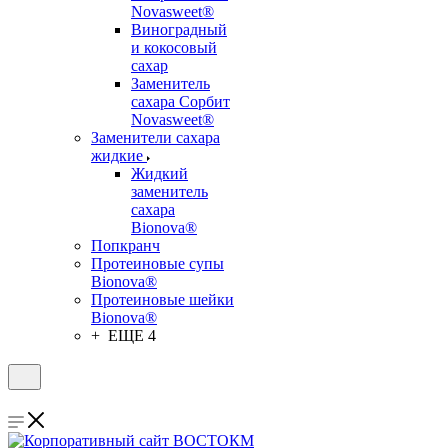
Novasweet®
Виноградный
и кокосовый
сахар
Заменитель
сахара Сорбит
Novasweet®
Заменители сахара
жидкие
Жидкий
заменитель
сахара
Bionova®
Попкранч
Протеиновые супы
Bionova®
Протеиновые шейки
Bionova®
+ ЕЩЕ 4