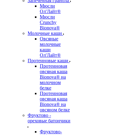
Запеченная гранола
Мюсли
Ол'Лайт®
Мюсли
Crunchy
Bionova®
Молочные каши
Овсяные
молочные
каши
Ол'Лайт®
Протеиновые каши
Протеиновая
овсяная каша
Bionova® на
молочном
белке
Протеиновая
овсяная каша
Bionova® на
овсяном белке
Фруктово -
ореховые батончики
Фруктово-