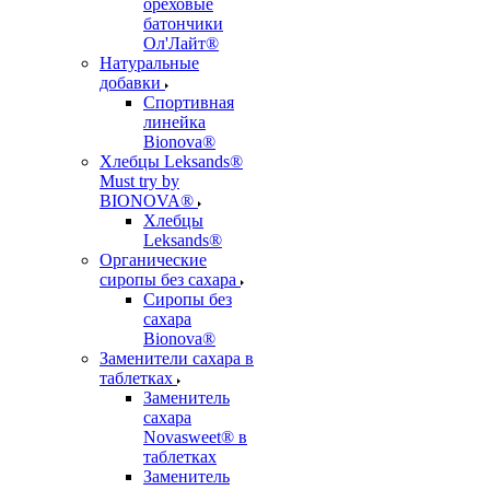
ореховые
батончики
Ол'Лайт®
Натуральные
добавки
Спортивная
линейка
Bionova®
Хлебцы Leksands®
Must try by
BIONOVA®
Хлебцы
Leksands®
Органические
сиропы без сахара
Сиропы без
сахара
Bionova®
Заменители сахара в
таблетках
Заменитель
сахара
Novasweet® в
таблетках
Заменитель