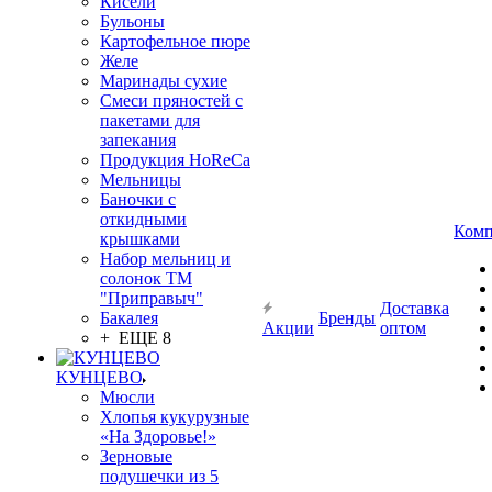
Кисели
Бульоны
Картофельное пюре
Желе
Маринады сухие
Смеси пряностей с
пакетами для
запекания
Продукция HoReCa
Мельницы
Баночки с
откидными
Комп
крышками
Набор мельниц и
солонок ТМ
"Приправыч"
Доставка
Бакалея
Бренды
Акции
оптом
+ ЕЩЕ 8
КУНЦЕВО
Мюсли
Хлопья кукурузные
«На Здоровье!»
Зерновые
подушечки из 5