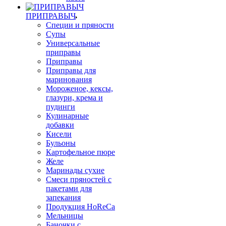
ПРИПРАВЫЧ
Специи и пряности
Супы
Универсальные
приправы
Приправы
Приправы для
маринования
Мороженое, кексы,
глазури, крема и
пудинги
Кулинарные
добавки
Кисели
Бульоны
Картофельное пюре
Желе
Маринады сухие
Смеси пряностей с
пакетами для
запекания
Продукция HoReCa
Мельницы
Баночки с