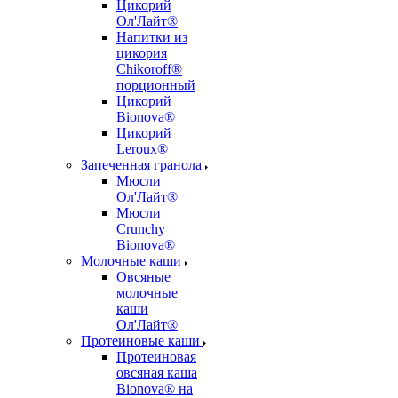
Цикорий
Ол'Лайт®
Напитки из
цикория
Chikoroff®
порционный
Цикорий
Bionova®
Цикорий
Leroux®
Запеченная гранола
Мюсли
Ол'Лайт®
Мюсли
Crunchy
Bionova®
Молочные каши
Овсяные
молочные
каши
Ол'Лайт®
Протеиновые каши
Протеиновая
овсяная каша
Bionova® на