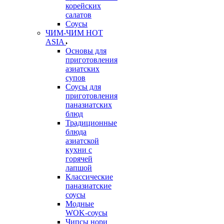
корейских
салатов
Соусы
ЧИМ-ЧИМ HOT
ASIA
Основы для
приготовления
азиатских
супов
Соусы для
приготовления
паназиатских
блюд
Традиционные
блюда
азиатской
кухни с
горячей
лапшой
Классические
паназиатские
соусы
Модные
WOK-соусы
Чипсы нори