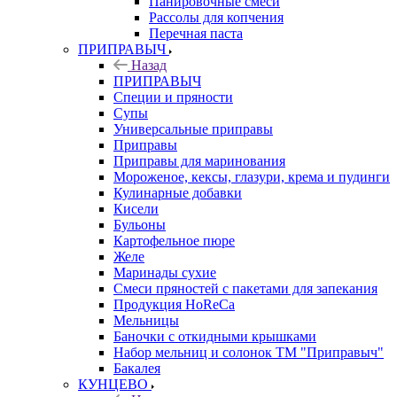
Панировочные смеси
Рассолы для копчения
Перечная паста
ПРИПРАВЫЧ
Назад
ПРИПРАВЫЧ
Специи и пряности
Супы
Универсальные приправы
Приправы
Приправы для маринования
Мороженое, кексы, глазури, крема и пудинги
Кулинарные добавки
Кисели
Бульоны
Картофельное пюре
Желе
Маринады сухие
Смеси пряностей с пакетами для запекания
Продукция HoReCa
Мельницы
Баночки с откидными крышками
Набор мельниц и солонок ТМ "Приправыч"
Бакалея
КУНЦЕВО