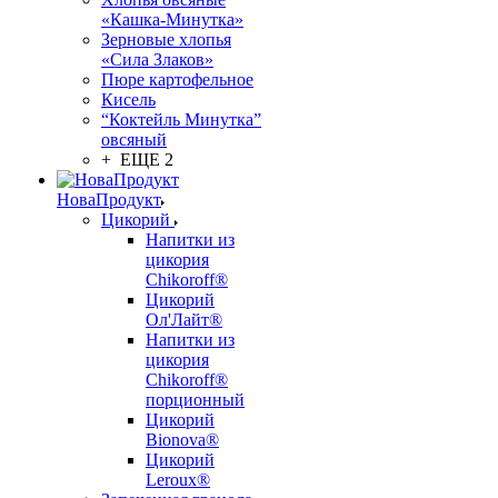
«Кашка-Минутка»
Зерновые хлопья
«Сила Злаков»
Пюре картофельное
Кисель
“Коктейль Минутка”
овсяный
+ ЕЩЕ 2
НоваПродукт
Цикорий
Напитки из
цикория
Chikoroff®
Цикорий
Ол'Лайт®
Напитки из
цикория
Chikoroff®
порционный
Цикорий
Bionova®
Цикорий
Leroux®