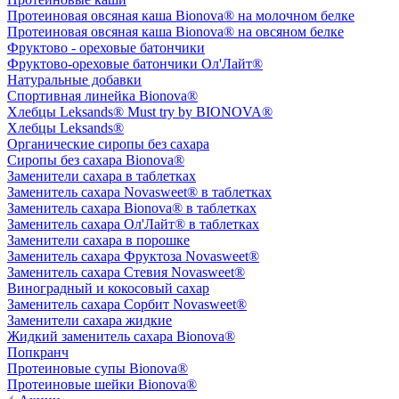
Протеиновая овсяная каша Bionova® на молочном белке
Протеиновая овсяная каша Bionova® на овсяном белке
Фруктово - ореховые батончики
Фруктово-ореховые батончики Ол'Лайт®
Натуральные добавки
Спортивная линейка Bionova®
Хлебцы Leksands® Must try by BIONOVA®
Хлебцы Leksands®
Органические сиропы без сахара
Сиропы без сахара Bionova®
Заменители сахара в таблетках
Заменитель сахара Novasweet® в таблетках
Заменитель сахара Bionova® в таблетках
Заменитель сахара Ол'Лайт® в таблетках
Заменители сахара в порошке
Заменитель сахара Фруктоза Novasweet®
Заменитель сахара Стевия Novasweet®
Виноградный и кокосовый сахар
Заменитель сахара Сорбит Novasweet®
Заменители сахара жидкие
Жидкий заменитель сахара Bionova®
Попкранч
Протеиновые супы Bionova®
Протеиновые шейки Bionova®