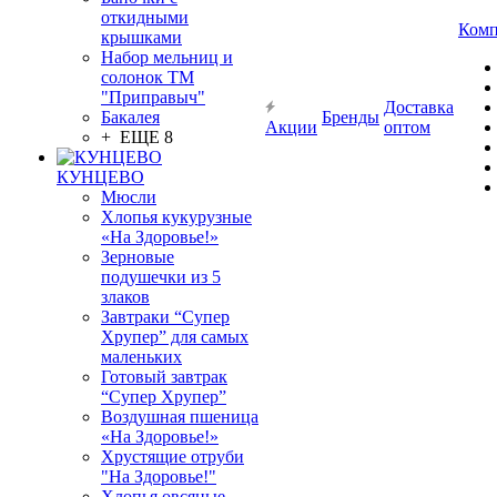
откидными
Комп
крышками
Набор мельниц и
солонок ТМ
"Приправыч"
Доставка
Бакалея
Бренды
Акции
оптом
+ ЕЩЕ 8
КУНЦЕВО
Мюсли
Хлопья кукурузные
«На Здоровье!»
Зерновые
подушечки из 5
злаков
Завтраки “Супер
Хрупер” для самых
маленьких
Готовый завтрак
“Супер Хрупер”
Воздушная пшеница
«На Здоровье!»
Хрустящие отруби
"На Здоровье!"
Хлопья овсяные