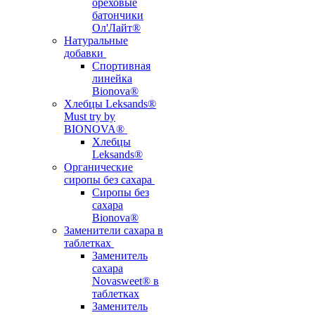
ореховые
батончики
Ол'Лайт®
Натуральные
добавки
Спортивная
линейка
Bionova®
Хлебцы Leksands®
Must try by
BIONOVA®
Хлебцы
Leksands®
Органические
сиропы без сахара
Сиропы без
сахара
Bionova®
Заменители сахара в
таблетках
Заменитель
сахара
Novasweet® в
таблетках
Заменитель