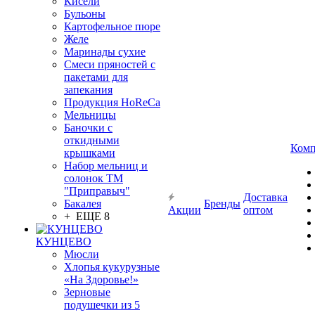
Кисели
Бульоны
Картофельное пюре
Желе
Маринады сухие
Смеси пряностей с
пакетами для
запекания
Продукция HoReCa
Мельницы
Баночки с
откидными
Комп
крышками
Набор мельниц и
солонок ТМ
"Приправыч"
Доставка
Бакалея
Бренды
Акции
оптом
+ ЕЩЕ 8
КУНЦЕВО
Мюсли
Хлопья кукурузные
«На Здоровье!»
Зерновые
подушечки из 5