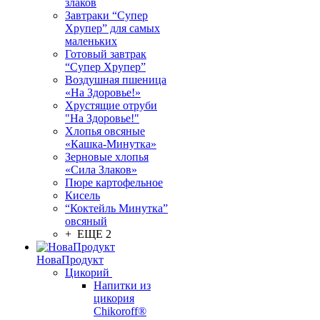
злаков
Завтраки “Супер
Хрупер” для самых
маленьких
Готовый завтрак
“Супер Хрупер”
Воздушная пшеница
«На Здоровье!»
Хрустящие отруби
"На Здоровье!"
Хлопья овсяные
«Кашка-Минутка»
Зерновые хлопья
«Сила Злаков»
Пюре картофельное
Кисель
“Коктейль Минутка”
овсяный
+ ЕЩЕ 2
НоваПродукт
Цикорий
Напитки из
цикория
Chikoroff®