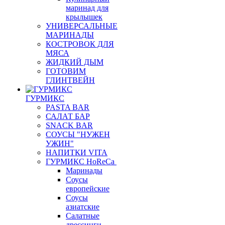
маринад для
крылышек
УНИВЕРСАЛЬНЫЕ
МАРИНАДЫ
КОСТРОВОК ДЛЯ
МЯСА
ЖИДКИЙ ДЫМ
ГОТОВИМ
ГЛИНТВЕЙН
ГУРМИКС
PASTA BAR
САЛАТ БАР
SNACK BAR
СОУСЫ "НУЖЕН
УЖИН"
НАПИТКИ VITA
ГУРМИКС HoReCa
Маринады
Соусы
европейские
Соуcы
азиатские
Салатные
дрессинги