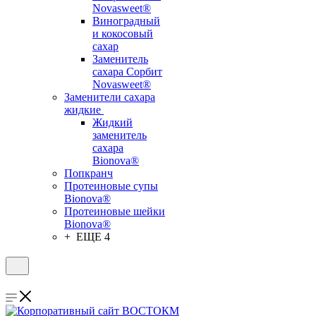
Novasweet®
Виноградный
и кокосовый
сахар
Заменитель
сахара Сорбит
Novasweet®
Заменители сахара
жидкие
Жидкий
заменитель
сахара
Bionova®
Попкранч
Протеиновые супы
Bionova®
Протеиновые шейки
Bionova®
+ ЕЩЕ 4