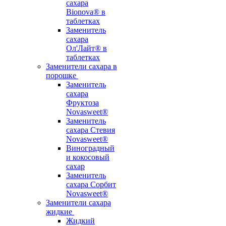
сахара
Bionova® в
таблетках
Заменитель
сахара
Ол'Лайт® в
таблетках
Заменители сахара в
порошке
Заменитель
сахара
Фруктоза
Novasweet®
Заменитель
сахара Стевия
Novasweet®
Виноградный
и кокосовый
сахар
Заменитель
сахара Сорбит
Novasweet®
Заменители сахара
жидкие
Жидкий