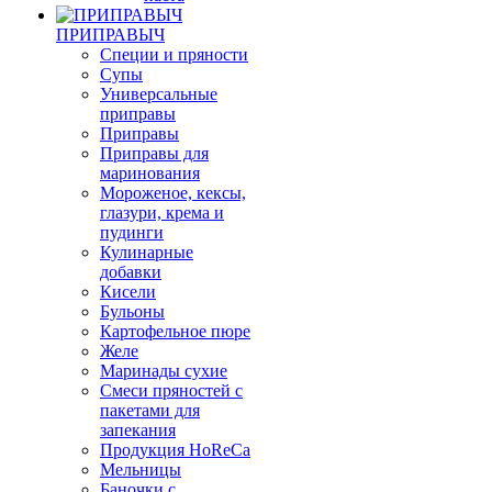
ПРИПРАВЫЧ
Специи и пряности
Супы
Универсальные
приправы
Приправы
Приправы для
маринования
Мороженое, кексы,
глазури, крема и
пудинги
Кулинарные
добавки
Кисели
Бульоны
Картофельное пюре
Желе
Маринады сухие
Смеси пряностей с
пакетами для
запекания
Продукция HoReCa
Мельницы
Баночки с