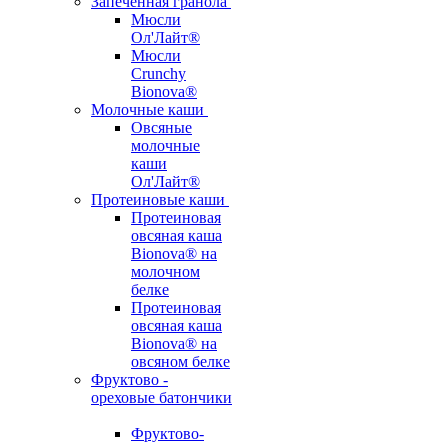
Запеченная гранола
Мюсли
Ол'Лайт®
Мюсли
Crunchy
Bionova®
Молочные каши
Овсяные
молочные
каши
Ол'Лайт®
Протеиновые каши
Протеиновая
овсяная каша
Bionova® на
молочном
белке
Протеиновая
овсяная каша
Bionova® на
овсяном белке
Фруктово -
ореховые батончики
Фруктово-