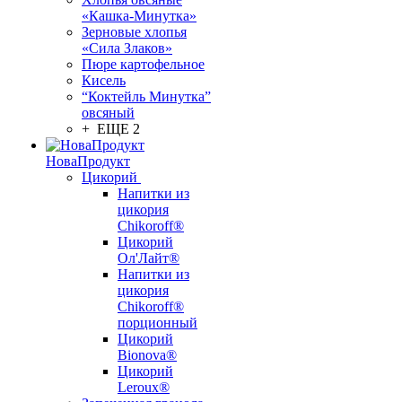
«Кашка-Минутка»
Зерновые хлопья
«Сила Злаков»
Пюре картофельное
Кисель
“Коктейль Минутка”
овсяный
+ ЕЩЕ 2
НоваПродукт
Цикорий
Напитки из
цикория
Chikoroff®
Цикорий
Ол'Лайт®
Напитки из
цикория
Chikoroff®
порционный
Цикорий
Bionova®
Цикорий
Leroux®