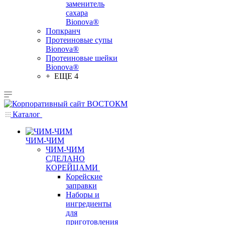
заменитель
сахара
Bionova®
Попкранч
Протеиновые супы
Bionova®
Протеиновые шейки
Bionova®
+ ЕЩЕ 4
Каталог
ЧИМ-ЧИМ
ЧИМ-ЧИМ
СДЕЛАНО
КОРЕЙЦАМИ
Корейские
заправки
Наборы и
ингредиенты
для
приготовления