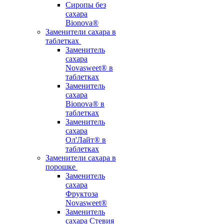
Сиропы без
сахара
Bionova®
Заменители сахара в
таблетках
Заменитель
сахара
Novasweet® в
таблетках
Заменитель
сахара
Bionova® в
таблетках
Заменитель
сахара
Ол'Лайт® в
таблетках
Заменители сахара в
порошке
Заменитель
сахара
Фруктоза
Novasweet®
Заменитель
сахара Стевия