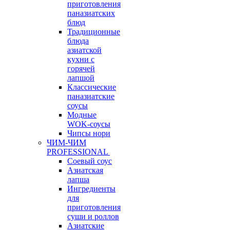
приготовления
паназиатских
блюд
Традиционные
блюда
азиатской
кухни с
горячей
лапшой
Классические
паназиатские
соусы
Модные
WOK-соусы
Чипсы нори
ЧИМ-ЧИМ
PROFESSIONAL
Соевый соус
Азиатская
лапша
Ингредиенты
для
приготовления
суши и роллов
Азиатские