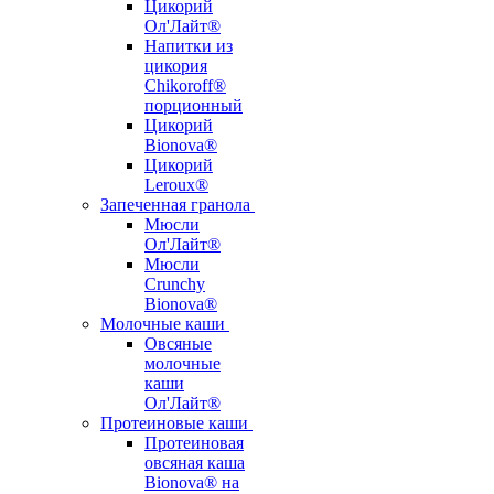
Цикорий
Ол'Лайт®
Напитки из
цикория
Chikoroff®
порционный
Цикорий
Bionova®
Цикорий
Leroux®
Запеченная гранола
Мюсли
Ол'Лайт®
Мюсли
Crunchy
Bionova®
Молочные каши
Овсяные
молочные
каши
Ол'Лайт®
Протеиновые каши
Протеиновая
овсяная каша
Bionova® на