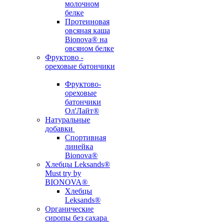
молочном
белке
Протеиновая
овсяная каша
Bionova® на
овсяном белке
Фруктово -
ореховые батончики
Фруктово-
ореховые
батончики
Ол'Лайт®
Натуральные
добавки
Спортивная
линейка
Bionova®
Хлебцы Leksands®
Must try by
BIONOVA®
Хлебцы
Leksands®
Органические
сиропы без сахара