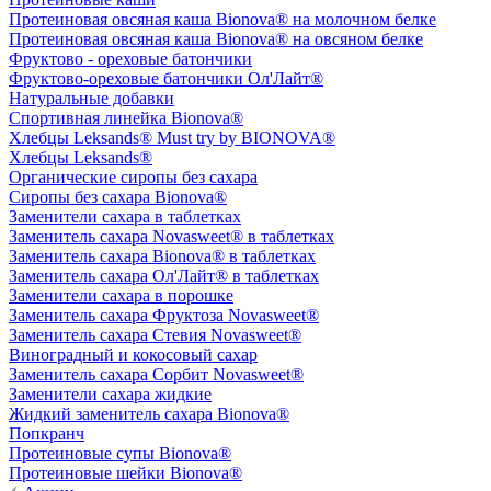
Протеиновая овсяная каша Bionova® на молочном белке
Протеиновая овсяная каша Bionova® на овсяном белке
Фруктово - ореховые батончики
Фруктово-ореховые батончики Ол'Лайт®
Натуральные добавки
Спортивная линейка Bionova®
Хлебцы Leksands® Must try by BIONOVA®
Хлебцы Leksands®
Органические сиропы без сахара
Сиропы без сахара Bionova®
Заменители сахара в таблетках
Заменитель сахара Novasweet® в таблетках
Заменитель сахара Bionova® в таблетках
Заменитель сахара Ол'Лайт® в таблетках
Заменители сахара в порошке
Заменитель сахара Фруктоза Novasweet®
Заменитель сахара Стевия Novasweet®
Виноградный и кокосовый сахар
Заменитель сахара Сорбит Novasweet®
Заменители сахара жидкие
Жидкий заменитель сахара Bionova®
Попкранч
Протеиновые супы Bionova®
Протеиновые шейки Bionova®