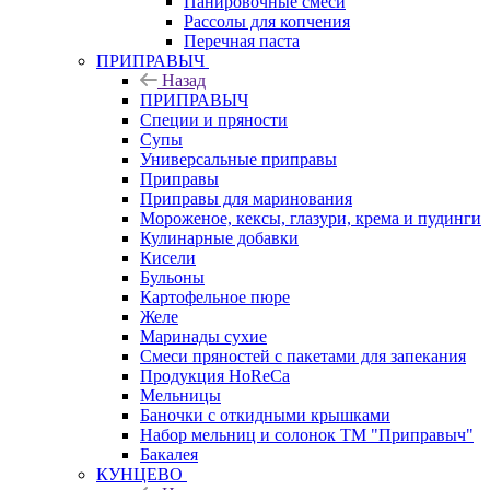
Панировочные смеси
Рассолы для копчения
Перечная паста
ПРИПРАВЫЧ
Назад
ПРИПРАВЫЧ
Специи и пряности
Супы
Универсальные приправы
Приправы
Приправы для маринования
Мороженое, кексы, глазури, крема и пудинги
Кулинарные добавки
Кисели
Бульоны
Картофельное пюре
Желе
Маринады сухие
Смеси пряностей с пакетами для запекания
Продукция HoReCa
Мельницы
Баночки с откидными крышками
Набор мельниц и солонок ТМ "Приправыч"
Бакалея
КУНЦЕВО