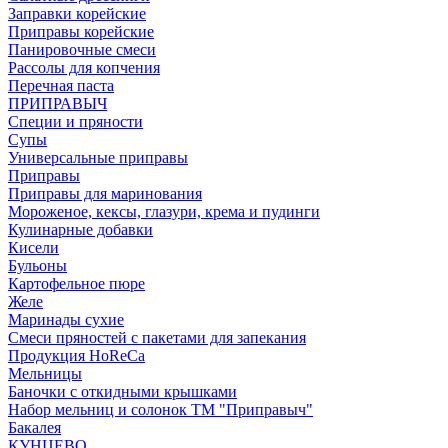
Заправки корейские
Приправы корейские
Панировочные смеси
Рассолы для копчения
Перечная паста
ПРИПРАВЫЧ
Специи и пряности
Супы
Универсальные приправы
Приправы
Приправы для маринования
Мороженое, кексы, глазури, крема и пудинги
Кулинарные добавки
Кисели
Бульоны
Картофельное пюре
Желе
Маринады сухие
Смеси пряностей с пакетами для запекания
Продукция HoReCa
Мельницы
Баночки с откидными крышками
Набор мельниц и солонок ТМ "Приправыч"
Бакалея
КУНЦЕВО