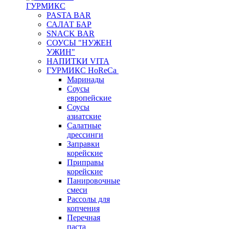
ГУРМИКС
PASTA BAR
САЛАТ БАР
SNACK BAR
СОУСЫ "НУЖЕН
УЖИН"
НАПИТКИ VITA
ГУРМИКС HoReCa
Маринады
Соусы
европейские
Соуcы
азиатские
Салатные
дрессинги
Заправки
корейские
Приправы
корейские
Панировочные
смеси
Рассолы для
копчения
Перечная
паста