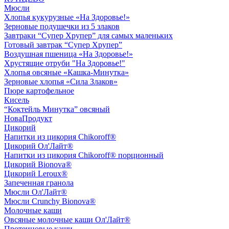
Мюсли
Хлопья кукурузные «На Здоровье!»
Зерновые подушечки из 5 злаков
Завтраки “Супер Хрупер” для самых маленьких
Готовый завтрак “Супер Хрупер”
Воздушная пшеница «На Здоровье!»
Хрустящие отруби "На Здоровье!"
Хлопья овсяные «Кашка-Минутка»
Зерновые хлопья «Сила Злаков»
Пюре картофельное
Кисель
“Коктейль Минутка” овсяный
НоваПродукт
Цикорий
Напитки из цикория Chikoroff®
Цикорий Ол'Лайт®
Напитки из цикория Chikoroff® порционный
Цикорий Bionova®
Цикорий Leroux®
Запеченная гранола
Мюсли Ол'Лайт®
Мюсли Crunchy Bionova®
Молочные каши
Овсяные молочные каши Ол'Лайт®
Протеиновые каши