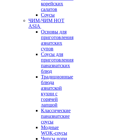
корейских
салатов
Соусы
ЧИМ-ЧИМ HOT
ASIA
Основы для
приготовления
азиатских
супов
Соусы для
приготовления
паназиатских
блюд
Традиционные
блюда
азиатской
кухни с
горячей
лапшой
Классические
паназиатские
соусы
Модные
WOK-соусы
Чипсы нори