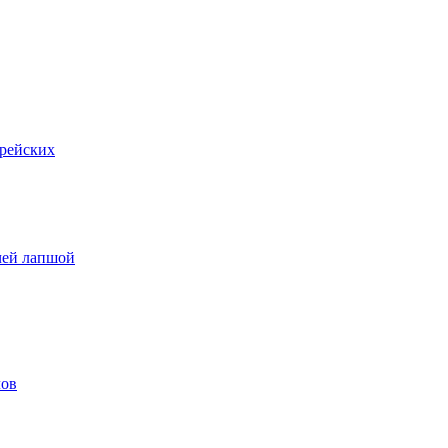
орейских
чей лапшой
лов