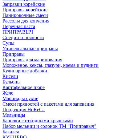
Заправки корейские
Приправы корейские
Панировочные смеси
Рассолы для копчения
Перечная паста
ПРИПРАВЫЧ
Специи и пряности
Супы
Универсальные приправы
Приправы
Приправы для маринования
Мороженое, кексы, глазури, крема и пудинги
Кулинарные добавки
Кисели
Бульоны
Картофельное пюре
Желе
Маринады сухие
Смеси пряностей с пакетами для запекания
Продукция HoReCa
Мельницы
Баночки с откидными крышками
Набор мельниц и солонок ТМ "Приправыч"
Бакалея
КУНЦЕВО