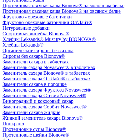
Протеиновая овсяная каша Bionova® на молочном белке
Протеиновая овсяная каша Bionova® на овсяном белке
Фруктово - ореховые батончики
Фруктово-ореховые батончики Ол'Лайт®
Натуральные добавки
Спортивная линейка Bionova®
Хлебцы Leksands® Must try by BIONOVA®
Хлебцы Leksands®
Органические сиропы без сахара
Сиропы без сахара Bionova®
Заменители сахара в таблетках
Заменитель сахара Novasweet® в таблетках
Заменитель сахара Bionova® в таблетках
Заменитель сахара Ол'Лайт® в таблетках
Заменители сахара в порошке
Заменитель сахара Фруктоза Novasweet®
Заменитель сахара Стевия Novasweet®
Виноградный и кокосовый сахар
Заменитель сахара Сорбит Novasweet®
Заменители сахара жидкие
Жидкий заменитель сахара Bionova®
Попкранч
Протеиновые супы Bionova®
Протеиновые шейки Bionova®