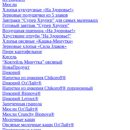
Мюсли
Хлопья кукурузные «На Здоровье!»
Зерновые подушечки из 5 злаков
Завтраки “Супер Хрупер” для самых маленьких
Готовый завтрак “Супер Хрупер”
Воздушная пшеница «На Здоровье!»
Хрустящие отруби "На Здоровье!"
Хлопья овсяные «Кашка-Минутка»
Зерновые хлопья «Сила Злаков»
Пюре картофельное
Кисель
“Коктейль Минутка” овсяный
НоваПродукт
Цикорий
Напитки из цикория Chikoroff®
Цикорий Ол'Лайт®
Напитки из цикория Chikoroff® порционный
Цикорий Bionova®
Цикорий Leroux®
Запеченная гранола
Мюсли Ол'Лайт®
Мюсли Crunchy Bionova®
Молочные каши
Овсяные молочные каши Ол'Лайт®
Протеиновые каши