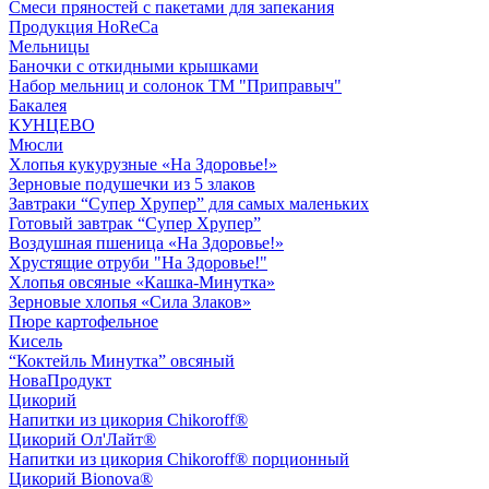
Смеси пряностей с пакетами для запекания
Продукция HoReCa
Мельницы
Баночки с откидными крышками
Набор мельниц и солонок ТМ "Приправыч"
Бакалея
КУНЦЕВО
Мюсли
Хлопья кукурузные «На Здоровье!»
Зерновые подушечки из 5 злаков
Завтраки “Супер Хрупер” для самых маленьких
Готовый завтрак “Супер Хрупер”
Воздушная пшеница «На Здоровье!»
Хрустящие отруби "На Здоровье!"
Хлопья овсяные «Кашка-Минутка»
Зерновые хлопья «Сила Злаков»
Пюре картофельное
Кисель
“Коктейль Минутка” овсяный
НоваПродукт
Цикорий
Напитки из цикория Chikoroff®
Цикорий Ол'Лайт®
Напитки из цикория Chikoroff® порционный
Цикорий Bionova®