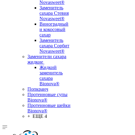
Novasweet®
Заменитель
сахара Стевия
Novasweet®
Виноградный
и кокосовый
сахар
Заменитель
сахара Сорбит
Novasweet®
Заменители сахара
жидкие
Жидкий
заменитель
сахара
Bionova®
Попкранч
Протеиновые супы
Bionova®
Протеиновые шейки
Bionova®
+ ЕЩЕ 4