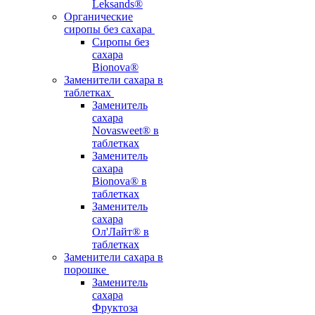
Leksands®
Органические
сиропы без сахара
Сиропы без
сахара
Bionova®
Заменители сахара в
таблетках
Заменитель
сахара
Novasweet® в
таблетках
Заменитель
сахара
Bionova® в
таблетках
Заменитель
сахара
Ол'Лайт® в
таблетках
Заменители сахара в
порошке
Заменитель
сахара
Фруктоза