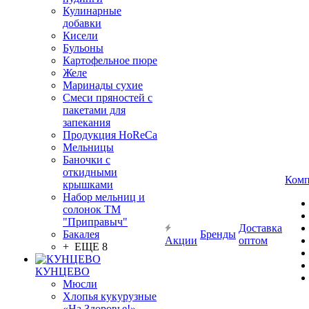
Кулинарные
добавки
Кисели
Бульоны
Картофельное пюре
Желе
Маринады сухие
Смеси пряностей с
пакетами для
запекания
Продукция HoReCa
Мельницы
Баночки с
откидными
Комп
крышками
Набор мельниц и
солонок ТМ
"Приправыч"
Доставка
Бакалея
Бренды
Акции
оптом
+ ЕЩЕ 8
КУНЦЕВО
Мюсли
Хлопья кукурузные
«На Здоровье!»