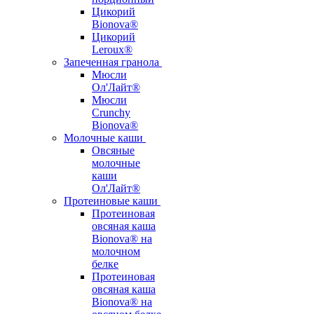
Цикорий
Bionova®
Цикорий
Leroux®
Запеченная гранола
Мюсли
Ол'Лайт®
Мюсли
Crunchy
Bionova®
Молочные каши
Овсяные
молочные
каши
Ол'Лайт®
Протеиновые каши
Протеиновая
овсяная каша
Bionova® на
молочном
белке
Протеиновая
овсяная каша
Bionova® на