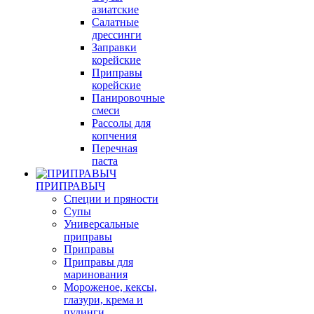
азиатские
Салатные
дрессинги
Заправки
корейские
Приправы
корейские
Панировочные
смеси
Рассолы для
копчения
Перечная
паста
ПРИПРАВЫЧ
Специи и пряности
Супы
Универсальные
приправы
Приправы
Приправы для
маринования
Мороженое, кексы,
глазури, крема и
пудинги