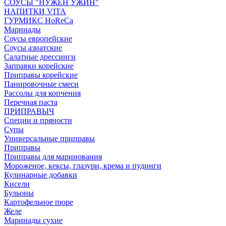
СОУСЫ "НУЖЕН УЖИН"
НАПИТКИ VITA
ГУРМИКС HoReCa
Маринады
Соусы европейские
Соуcы азиатские
Салатные дрессинги
Заправки корейские
Приправы корейские
Панировочные смеси
Рассолы для копчения
Перечная паста
ПРИПРАВЫЧ
Специи и пряности
Супы
Универсальные приправы
Приправы
Приправы для маринования
Мороженое, кексы, глазури, крема и пудинги
Кулинарные добавки
Кисели
Бульоны
Картофельное пюре
Желе
Маринады сухие