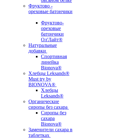
овсяном белке
Фруктово -
ореховые батончики
Фруктово-
ореховые
батончики
Ол'Лайт®
Натуральные
добавки
Спортивная
линейка
Bionova®
Хлебцы Leksands®
Must try by
BIONOVA®
Хлебцы
Leksands®
Органические
сиропы без сахара
Сиропы без
сахара
Bionova®
Заменители сахара в
таблетках