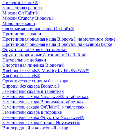
Цикорий Leroux®
Запеченная гранола
Мюсли Ол'Лайт®
Мюсли Crunchy Bionova®
Молочные каши
Овсяные молочные каши Ол'Лайт®
Протеиновые каши
Протеиновая овсяная каша Bionova® на молочном белке
Протеиновая овсяная каша Bionova® на овсяном белке
Фруктово - ореховые батончики
Фруктово-ореховые батончики Ол'Лайт®
Натуральные добавки
Спортивная линейка Bionova®
Хлебцы Leksands® Must try by BIONOVA®
Хлебцы Leksands®
Органические сиропы без сахара
Сиропы без сахара Bionova®
Заменители сахара в таблетках
Заменитель сахара Novasweet® в таблетках
Заменитель сахара Bionova® в таблетках
Заменитель сахара Ол'Лайт® в таблетках
Заменители сахара в порошке
Заменитель сахара Фруктоза Novasweet®
Заменитель сахара Стевия Novasweet®
Виноградный и кокосовый сахар