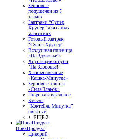
Зерновые
подушечки из 5
злаков
Завтраки “Супер
Хрупер” для самых
маленьких
Готовый завтрак
“Супер Хрупер”
Воздушная пшеница
«На Здоровье!»
Хрустящие отруби
"На Здоровье!"
Хлопья овсяные
«Кашка-Минутка»
Зерновые хлопья
«Сила Злаков»
Пюре картофельное
Кисель
“Коктейль Минутка”
овсяный
+ ЕЩЕ 2
НоваПродукт
Цикорий