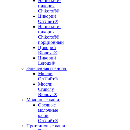
Напитки из
цикория
Chikoroff®
Цикорий
Ол'Лайт®
Напитки из
цикория
Chikoroff®
порционный
Цикорий
Bionova®
Цикорий
Leroux®
Запеченная гранола
Мюсли
Ол'Лайт®
Мюсли
Crunchy
Bionova®
Молочные каши
Овсяные
молочные
каши
Ол'Лайт®
Протеиновые каши