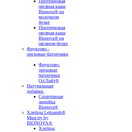
Протеиновая
овсяная каша
Bionova® на
молочном
белке
Протеиновая
овсяная каша
Bionova® на
овсяном белке
Фруктово -
ореховые батончики
Фруктово-
ореховые
батончики
Ол'Лайт®
Натуральные
добавки
Спортивная
линейка
Bionova®
Хлебцы Leksands®
Must try by
BIONOVA®
Хлебцы