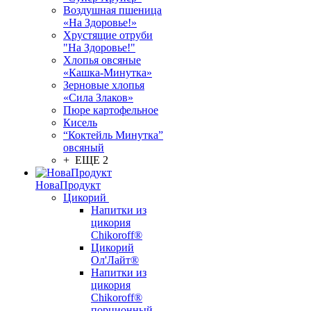
Воздушная пшеница
«На Здоровье!»
Хрустящие отруби
"На Здоровье!"
Хлопья овсяные
«Кашка-Минутка»
Зерновые хлопья
«Сила Злаков»
Пюре картофельное
Кисель
“Коктейль Минутка”
овсяный
+ ЕЩЕ 2
НоваПродукт
Цикорий
Напитки из
цикория
Chikoroff®
Цикорий
Ол'Лайт®
Напитки из
цикория
Chikoroff®
порционный