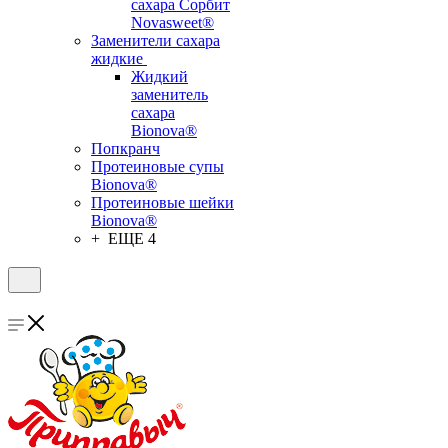
сахара Сорбит
Novasweet®
Заменители сахара
жидкие
Жидкий
заменитель
сахара
Bionova®
Попкранч
Протеиновые супы
Bionova®
Протеиновые шейки
Bionova®
+ ЕЩЕ 4