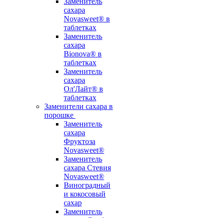
Заменитель
сахара
Novasweet® в
таблетках
Заменитель
сахара
Bionova® в
таблетках
Заменитель
сахара
Ол'Лайт® в
таблетках
Заменители сахара в
порошке
Заменитель
сахара
Фруктоза
Novasweet®
Заменитель
сахара Стевия
Novasweet®
Виноградный
и кокосовый
сахар
Заменитель