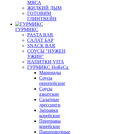
МЯСА
ЖИДКИЙ ДЫМ
ГОТОВИМ
ГЛИНТВЕЙН
ГУРМИКС
PASTA BAR
САЛАТ БАР
SNACK BAR
СОУСЫ "НУЖЕН
УЖИН"
НАПИТКИ VITA
ГУРМИКС HoReCa
Маринады
Соусы
европейские
Соуcы
азиатские
Салатные
дрессинги
Заправки
корейские
Приправы
корейские
Панировочные