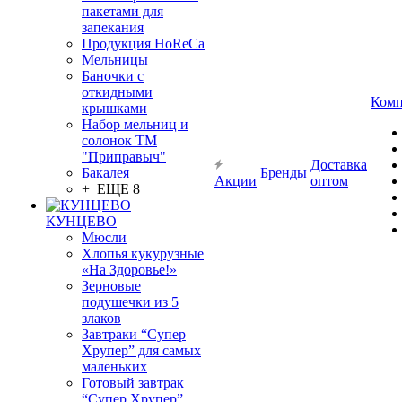
пакетами для
запекания
Продукция HoReCa
Мельницы
Баночки с
откидными
Комп
крышками
Набор мельниц и
солонок ТМ
"Приправыч"
Доставка
Бакалея
Бренды
Акции
оптом
+ ЕЩЕ 8
КУНЦЕВО
Мюсли
Хлопья кукурузные
«На Здоровье!»
Зерновые
подушечки из 5
злаков
Завтраки “Супер
Хрупер” для самых
маленьких
Готовый завтрак
“Супер Хрупер”