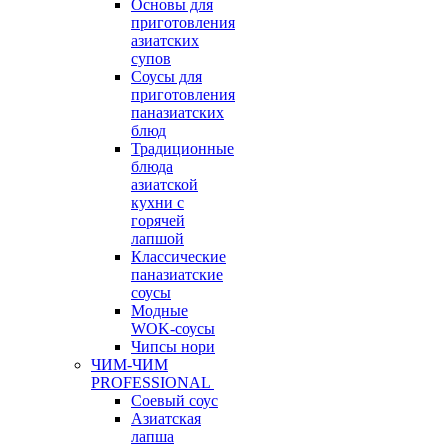
Основы для
приготовления
азиатских
супов
Соусы для
приготовления
паназиатских
блюд
Традиционные
блюда
азиатской
кухни с
горячей
лапшой
Классические
паназиатские
соусы
Модные
WOK-соусы
Чипсы нори
ЧИМ-ЧИМ
PROFESSIONAL
Соевый соус
Азиатская
лапша