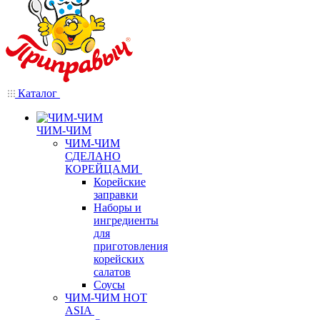
Каталог
ЧИМ-ЧИМ
ЧИМ-ЧИМ
СДЕЛАНО
КОРЕЙЦАМИ
Корейские
заправки
Наборы и
ингредиенты
для
приготовления
корейских
салатов
Соусы
ЧИМ-ЧИМ HOT
ASIA