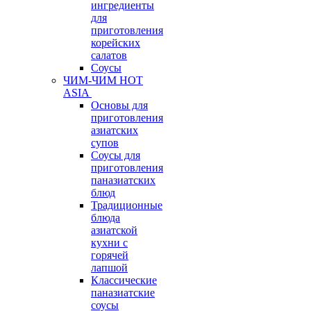
ингредиенты
для
приготовления
корейских
салатов
Соусы
ЧИМ-ЧИМ HOT
ASIA
Основы для
приготовления
азиатских
супов
Соусы для
приготовления
паназиатских
блюд
Традиционные
блюда
азиатской
кухни с
горячей
лапшой
Классические
паназиатские
соусы