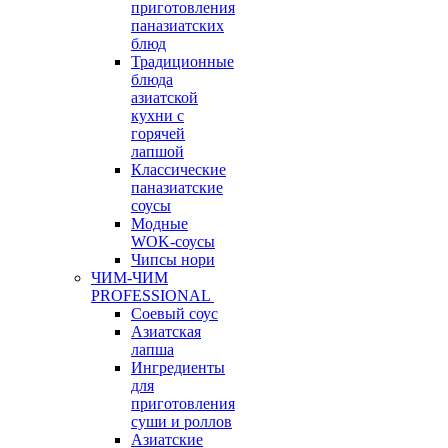
приготовления
паназиатских
блюд
Традиционные
блюда
азиатской
кухни с
горячей
лапшой
Классические
паназиатские
соусы
Модные
WOK-соусы
Чипсы нори
ЧИМ-ЧИМ
PROFESSIONAL
Соевый соус
Азиатская
лапша
Ингредиенты
для
приготовления
суши и роллов
Азиатские