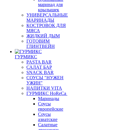
маринад для
крылышек
УНИВЕРСАЛЬНЫЕ
МАРИНАДЫ
КОСТРОВОК ДЛЯ
МЯСА
ЖИДКИЙ ДЫМ
ГОТОВИМ
ГЛИНТВЕЙН
ГУРМИКС
PASTA BAR
САЛАТ БАР
SNACK BAR
СОУСЫ "НУЖЕН
УЖИН"
НАПИТКИ VITA
ГУРМИКС HoReCa
Маринады
Соусы
европейские
Соуcы
азиатские
Салатные
дрессинги