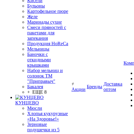
Кисели
Бульоны
Картофельное пюре
Желе
Маринады сухие
Смеси пряностей с
пакетами для
запекания
Продукция HoReCa
Мельницы
Баночки с
откидными
Комп
крышками
Набор мельниц и
солонок ТМ
"Приправыч"
Доставка
Бакалея
Бренды
Акции
оптом
+ ЕЩЕ 8
КУНЦЕВО
Мюсли
Хлопья кукурузные
«На Здоровье!»
Зерновые
подушечки из 5