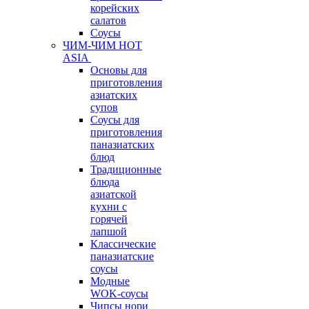
корейских
салатов
Соусы
ЧИМ-ЧИМ HOT
ASIA
Основы для
приготовления
азиатских
супов
Соусы для
приготовления
паназиатских
блюд
Традиционные
блюда
азиатской
кухни с
горячей
лапшой
Классические
паназиатские
соусы
Модные
WOK-соусы
Чипсы нори