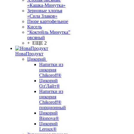
«Кашка-Минутка»
Зерновые хлопья
«Сила Злаков»
Пюре картофельное
Кисель
“Коктейль Минутка”
овсяный
+ ЕЩЕ 2
НоваПродукт
Цикорий
Напитки из
цикория
Chikoroff®
Цикорий
Ол'Лайт®
Напитки из
цикория
Chikoroff®
порционный
Цикорий
Bionova®
Цикорий
Leroux®