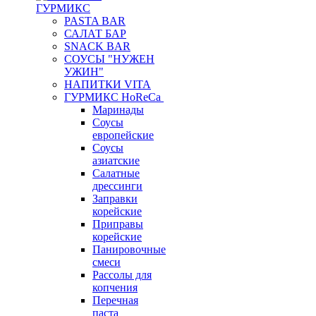
ГУРМИКС
PASTA BAR
САЛАТ БАР
SNACK BAR
СОУСЫ "НУЖЕН
УЖИН"
НАПИТКИ VITA
ГУРМИКС HoReCa
Маринады
Соусы
европейские
Соуcы
азиатские
Салатные
дрессинги
Заправки
корейские
Приправы
корейские
Панировочные
смеси
Рассолы для
копчения
Перечная
паста