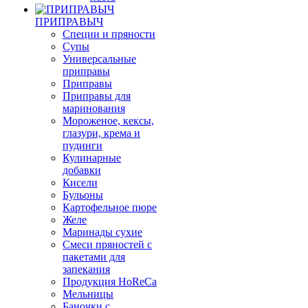
ПРИПРАВЫЧ
Специи и пряности
Супы
Универсальные
приправы
Приправы
Приправы для
маринования
Мороженое, кексы,
глазури, крема и
пудинги
Кулинарные
добавки
Кисели
Бульоны
Картофельное пюре
Желе
Маринады сухие
Смеси пряностей с
пакетами для
запекания
Продукция HoReCa
Мельницы
Баночки с