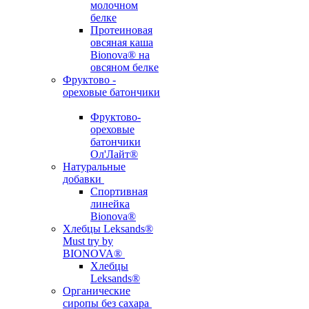
молочном
белке
Протеиновая
овсяная каша
Bionova® на
овсяном белке
Фруктово -
ореховые батончики
Фруктово-
ореховые
батончики
Ол'Лайт®
Натуральные
добавки
Спортивная
линейка
Bionova®
Хлебцы Leksands®
Must try by
BIONOVA®
Хлебцы
Leksands®
Органические
сиропы без сахара