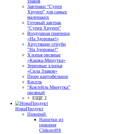
злаков
Завтраки “Супер
Хрупер” для самых
маленьких
Готовый завтрак
“Супер Хрупер”
Воздушная пшеница
«На Здоровье!»
Хрустящие отруби
"На Здоровье!"
Хлопья овсяные
«Кашка-Минутка»
Зерновые хлопья
«Сила Злаков»
Пюре картофельное
Кисель
“Коктейль Минутка”
овсяный
+ ЕЩЕ 2
НоваПродукт
Цикорий
Напитки из
цикория
Chikoroff®