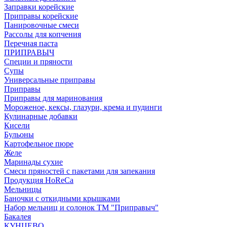
Заправки корейские
Приправы корейские
Панировочные смеси
Рассолы для копчения
Перечная паста
ПРИПРАВЫЧ
Специи и пряности
Супы
Универсальные приправы
Приправы
Приправы для маринования
Мороженое, кексы, глазури, крема и пудинги
Кулинарные добавки
Кисели
Бульоны
Картофельное пюре
Желе
Маринады сухие
Смеси пряностей с пакетами для запекания
Продукция HoReCa
Мельницы
Баночки с откидными крышками
Набор мельниц и солонок ТМ "Приправыч"
Бакалея
КУНЦЕВО