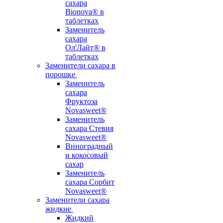
сахара
Bionova® в
таблетках
Заменитель
сахара
Ол'Лайт® в
таблетках
Заменители сахара в
порошке
Заменитель
сахара
Фруктоза
Novasweet®
Заменитель
сахара Стевия
Novasweet®
Виноградный
и кокосовый
сахар
Заменитель
сахара Сорбит
Novasweet®
Заменители сахара
жидкие
Жидкий