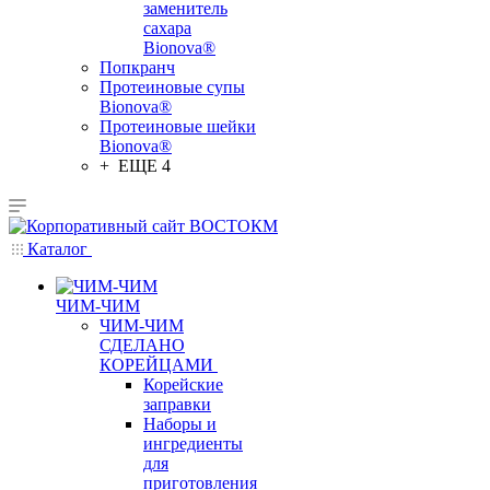
заменитель
сахара
Bionova®
Попкранч
Протеиновые супы
Bionova®
Протеиновые шейки
Bionova®
+ ЕЩЕ 4
Каталог
ЧИМ-ЧИМ
ЧИМ-ЧИМ
СДЕЛАНО
КОРЕЙЦАМИ
Корейские
заправки
Наборы и
ингредиенты
для
приготовления