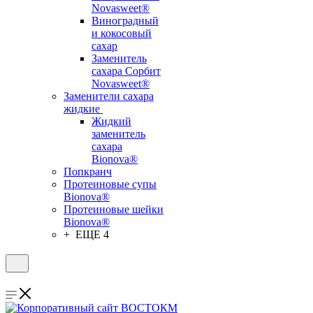
Novasweet®
Виноградный
и кокосовый
сахар
Заменитель
сахара Сорбит
Novasweet®
Заменители сахара
жидкие
Жидкий
заменитель
сахара
Bionova®
Попкранч
Протеиновые супы
Bionova®
Протеиновые шейки
Bionova®
+ ЕЩЕ 4