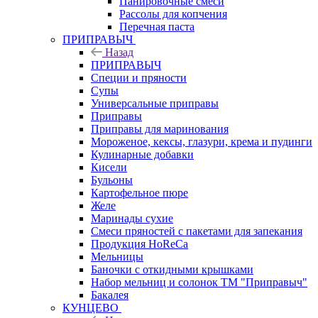
Панировочные смеси
Рассолы для копчения
Перечная паста
ПРИПРАВЫЧ
Назад
ПРИПРАВЫЧ
Специи и пряности
Супы
Универсальные приправы
Приправы
Приправы для маринования
Мороженое, кексы, глазури, крема и пудинги
Кулинарные добавки
Кисели
Бульоны
Картофельное пюре
Желе
Маринады сухие
Смеси пряностей с пакетами для запекания
Продукция HoReCa
Мельницы
Баночки с откидными крышками
Набор мельниц и солонок ТМ "Приправыч"
Бакалея
КУНЦЕВО