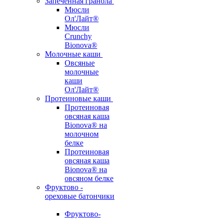
Запеченная гранола
Мюсли
Ол'Лайт®
Мюсли
Crunchy
Bionova®
Молочные каши
Овсяные
молочные
каши
Ол'Лайт®
Протеиновые каши
Протеиновая
овсяная каша
Bionova® на
молочном
белке
Протеиновая
овсяная каша
Bionova® на
овсяном белке
Фруктово -
ореховые батончики
Фруктово-