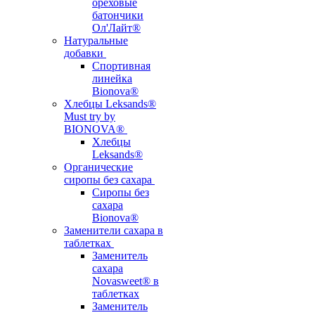
ореховые
батончики
Ол'Лайт®
Натуральные
добавки
Спортивная
линейка
Bionova®
Хлебцы Leksands®
Must try by
BIONOVA®
Хлебцы
Leksands®
Органические
сиропы без сахара
Сиропы без
сахара
Bionova®
Заменители сахара в
таблетках
Заменитель
сахара
Novasweet® в
таблетках
Заменитель