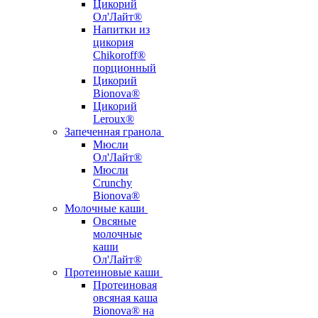
Цикорий
Ол'Лайт®
Напитки из
цикория
Chikoroff®
порционный
Цикорий
Bionova®
Цикорий
Leroux®
Запеченная гранола
Мюсли
Ол'Лайт®
Мюсли
Crunchy
Bionova®
Молочные каши
Овсяные
молочные
каши
Ол'Лайт®
Протеиновые каши
Протеиновая
овсяная каша
Bionova® на