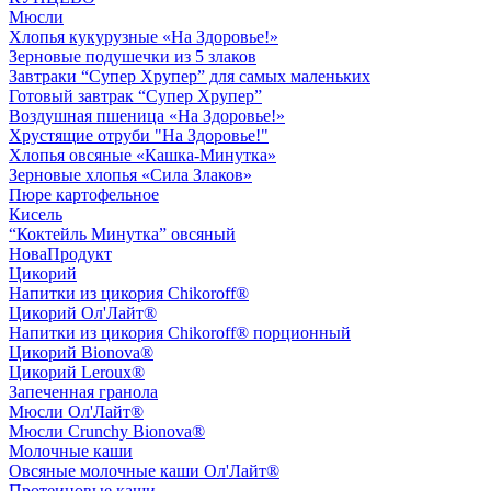
Мюсли
Хлопья кукурузные «На Здоровье!»
Зерновые подушечки из 5 злаков
Завтраки “Супер Хрупер” для самых маленьких
Готовый завтрак “Супер Хрупер”
Воздушная пшеница «На Здоровье!»
Хрустящие отруби "На Здоровье!"
Хлопья овсяные «Кашка-Минутка»
Зерновые хлопья «Сила Злаков»
Пюре картофельное
Кисель
“Коктейль Минутка” овсяный
НоваПродукт
Цикорий
Напитки из цикория Chikoroff®
Цикорий Ол'Лайт®
Напитки из цикория Chikoroff® порционный
Цикорий Bionova®
Цикорий Leroux®
Запеченная гранола
Мюсли Ол'Лайт®
Мюсли Crunchy Bionova®
Молочные каши
Овсяные молочные каши Ол'Лайт®
Протеиновые каши