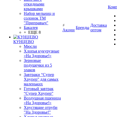
откидными
Комп
крышками
Набор мельниц и
солонок ТМ
"Приправыч"
Доставка
Бакалея
Бренды
Акции
оптом
+ ЕЩЕ 8
КУНЦЕВО
Мюсли
Хлопья кукурузные
«На Здоровье!»
Зерновые
подушечки из 5
злаков
Завтраки “Супер
Хрупер” для самых
маленьких
Готовый завтрак
“Супер Хрупер”
Воздушная пшеница
«На Здоровье!»
Хрустящие отруби
"На Здоровье!"
Хлопья овсяные