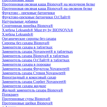
Протеиновая овсяная каша Bionova® на молочном белке
Протеиновая овсяная каша Bionova® на овсяном белке
Фруктово - ореховые батончики
Фруктово-ореховые батончики Ол'Лайт®
Натуральные добавки
Спортивная линейка Bionova®
Хлебцы Leksands® Must try by BIONOVA®
Хлебцы Leksands®
Органические сиропы без сахара
Сиропы без сахара Bionova®
Заменители сахара в таблетках
Заменитель сахара Novasweet® в таблетках
Заменитель сахара Bionova® в таблетках
Заменитель сахара Ол'Лайт® в таблетках
Заменители сахара в порошке
Заменитель сахара Фруктоза Novasweet®
Заменитель сахара Стевия Novasweet®
Виноградный и кокосовый сахар
Заменитель сахара Сорбит Novasweet®
Заменители сахара жидкие
Жидкий заменитель сахара Bionova®
Попкранч
Протеиновые супы Bionova®
Протеиновые шейки Bionova®