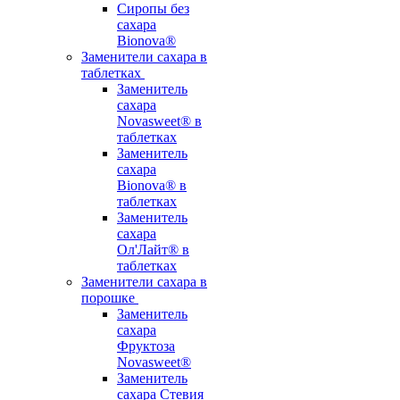
Сиропы без
сахара
Bionova®
Заменители сахара в
таблетках
Заменитель
сахара
Novasweet® в
таблетках
Заменитель
сахара
Bionova® в
таблетках
Заменитель
сахара
Ол'Лайт® в
таблетках
Заменители сахара в
порошке
Заменитель
сахара
Фруктоза
Novasweet®
Заменитель
сахара Стевия