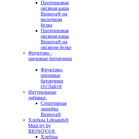
Протеиновая
овсяная каша
Bionova® на
молочном
белке
Протеиновая
овсяная каша
Bionova® на
овсяном белке
Фруктово -
ореховые батончики
Фруктово-
ореховые
батончики
Ол'Лайт®
Натуральные
добавки
Спортивная
линейка
Bionova®
Хлебцы Leksands®
Must try by
BIONOVA®
Хлебцы