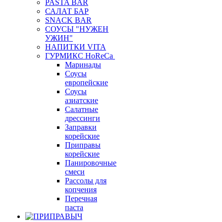
PASTA BAR
САЛАТ БАР
SNACK BAR
СОУСЫ "НУЖЕН
УЖИН"
НАПИТКИ VITA
ГУРМИКС HoReCa
Маринады
Соусы
европейские
Соуcы
азиатские
Салатные
дрессинги
Заправки
корейские
Приправы
корейские
Панировочные
смеси
Рассолы для
копчения
Перечная
паста