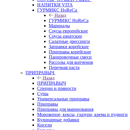
НАПИТКИ VITA
ГУРМИКС HoReCa
Назад
ГУРМИКС HoReCa
Маринады
Соусы европейские
Соуcы азиатские
Салатные дрессинги
Заправки корейские
Приправы корейские
Панировочные смеси
Рассолы для копчения
Перечная паста
ПРИПРАВЫЧ
Назад
ПРИПРАВЫЧ
Специи и пряности
Супы
Универсальные приправы
Приправы
Приправы для маринования
Мороженое, кексы, глазури, крема и пудинги
Кулинарные добавки
Кисели