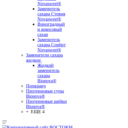
Novasweet®
Заменитель
сахара Стевия
Novasweet®
Виноградный
и кокосовый
сахар
Заменитель
сахара Сорбит
Novasweet®
Заменители сахара
жидкие
Жидкий
заменитель
сахара
Bionova®
Попкранч
Протеиновые супы
Bionova®
Протеиновые шейки
Bionova®
+ ЕЩЕ 4