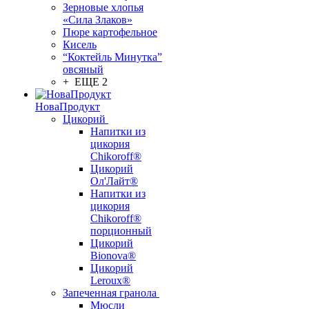
Зерновые хлопья
«Сила Злаков»
Пюре картофельное
Кисель
“Коктейль Минутка”
овсяный
+ ЕЩЕ 2
НоваПродукт
Цикорий
Напитки из
цикория
Chikoroff®
Цикорий
Ол'Лайт®
Напитки из
цикория
Chikoroff®
порционный
Цикорий
Bionova®
Цикорий
Leroux®
Запеченная гранола
Мюсли