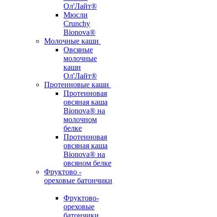
Ол'Лайт®
Мюсли
Crunchy
Bionova®
Молочные каши
Овсяные
молочные
каши
Ол'Лайт®
Протеиновые каши
Протеиновая
овсяная каша
Bionova® на
молочном
белке
Протеиновая
овсяная каша
Bionova® на
овсяном белке
Фруктово -
ореховые батончики
Фруктово-
ореховые
батончики