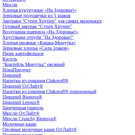
Мюсли
Хлопья кукурузные «На Здоровье!»
Зерновые подушечки из 5 злаков
Завтраки “Супер Хрупер” для самых маленьких
Готовый завтрак “Супер Хрупер”
Воздушная пшеница «На Здоровье!»
Хрустящие отруби "На Здоровье!"
Хлопья овсяные «Кашка-Минутка»
Зерновые хлопья «Сила Злаков»
Пюре картофельное
Кисель
“Коктейль Минутка” овсяный
НоваПродукт
Цикорий
Напитки из цикория Chikoroff®
Цикорий Ол'Лайт®
Напитки из цикория Chikoroff® порционный
Цикорий Bionova®
Цикорий Leroux®
Запеченная гранола
Мюсли Ол'Лайт®
Мюсли Crunchy Bionova®
Молочные каши
Овсяные молочные каши Ол'Лайт®
Протеиновые каши