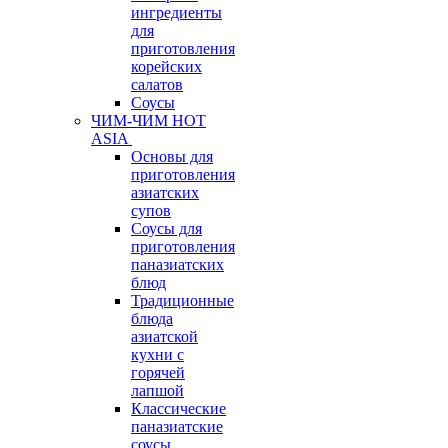
ингредиенты
для
приготовления
корейских
салатов
Соусы
ЧИМ-ЧИМ HOT
ASIA
Основы для
приготовления
азиатских
супов
Соусы для
приготовления
паназиатских
блюд
Традиционные
блюда
азиатской
кухни с
горячей
лапшой
Классические
паназиатские
соусы