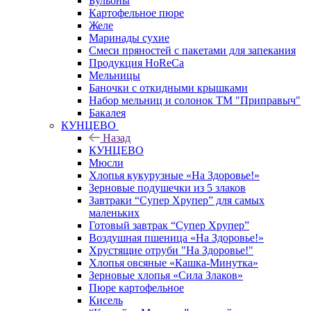
Бульоны
Картофельное пюре
Желе
Маринады сухие
Смеси пряностей с пакетами для запекания
Продукция HoReCa
Мельницы
Баночки с откидными крышками
Набор мельниц и солонок ТМ "Приправыч"
Бакалея
КУНЦЕВО
Назад
КУНЦЕВО
Мюсли
Хлопья кукурузные «На Здоровье!»
Зерновые подушечки из 5 злаков
Завтраки “Супер Хрупер” для самых
маленьких
Готовый завтрак “Супер Хрупер”
Воздушная пшеница «На Здоровье!»
Хрустящие отруби "На Здоровье!"
Хлопья овсяные «Кашка-Минутка»
Зерновые хлопья «Сила Злаков»
Пюре картофельное
Кисель