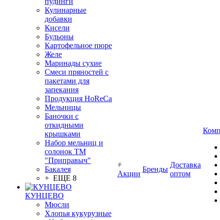
пудинги
Кулинарные
добавки
Кисели
Бульоны
Картофельное пюре
Желе
Маринады сухие
Смеси пряностей с
пакетами для
запекания
Продукция HoReCa
Мельницы
Баночки с
откидными
Комп
крышками
Набор мельниц и
солонок ТМ
"Приправыч"
Доставка
Бакалея
Бренды
Акции
оптом
+ ЕЩЕ 8
КУНЦЕВО
Мюсли
Хлопья кукурузные