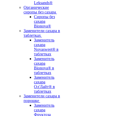
Leksands®
Органические
сиропы без сахара
Сиропы без
сахара
Bionova®
Заменители сахара в
таблетках
Заменитель
сахара
Novasweet® в
таблетках
Заменитель
сахара
Bionova® в
таблетках
Заменитель
сахара
Ол'Лайт® в
таблетках
Заменители сахара в
порошке
Заменитель
сахара
Фруктоза