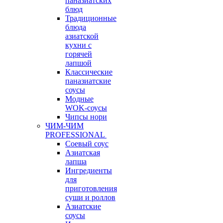
паназиатских
блюд
Традиционные
блюда
азиатской
кухни с
горячей
лапшой
Классические
паназиатские
соусы
Модные
WOK-соусы
Чипсы нори
ЧИМ-ЧИМ
PROFESSIONAL
Соевый соус
Азиатская
лапша
Ингредиенты
для
приготовления
суши и роллов
Азиатские
соусы