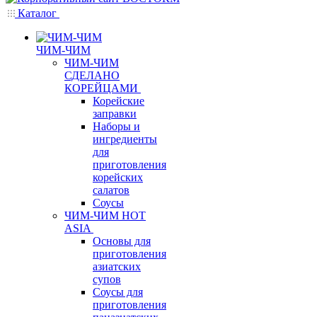
Каталог
ЧИМ-ЧИМ
ЧИМ-ЧИМ
СДЕЛАНО
КОРЕЙЦАМИ
Корейские
заправки
Наборы и
ингредиенты
для
приготовления
корейских
салатов
Соусы
ЧИМ-ЧИМ HOT
ASIA
Основы для
приготовления
азиатских
супов
Соусы для
приготовления