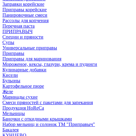
Заправки корейские
Приправы корейские
Панировочные смеси
Рассолы для копчения
Перечная паста
ПРИПРАВЫЧ
Специи и пряности
Супы
Универсальные приправы
Приправы
Приправы для маринования
Мороженое, кексы, глазури, крема и пудинги
Кулинарные добавки
Кисели
Бульоны
Картофельное пюре
Желе
Маринады сухие
Смеси пряностей с пакетами для запекания
Продукция HoReCa
Мельницы
Баночки с откидными крышками
Набор мельниц и солонок ТМ "Приправыч"
Бакалея
КУНЦЕВО