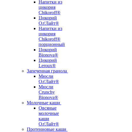
Напитки из
цикория
Chikoroff®
Цикорий
Ол'Лайт®
Напитки из
цикория
Chikoroff®
порционный
Цикорий
Bionova®
Цикорий
Leroux®
Запеченная гранола
Мюсли
Ол'Лайт®
Мюсли
Crunchy
Bionova®
Молочные каши
Овсяные
молочные
каши
Ол'Лайт®
Протеиновые каши