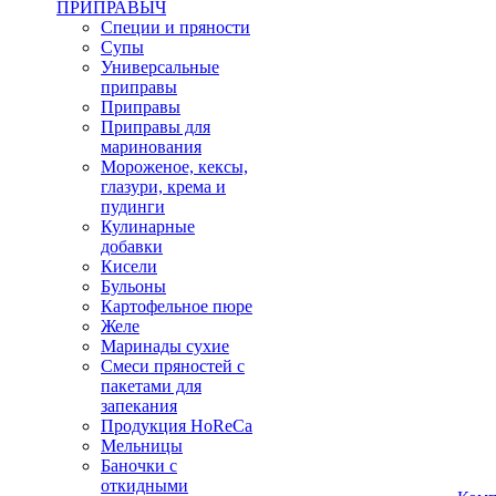
ПРИПРАВЫЧ
Специи и пряности
Супы
Универсальные
приправы
Приправы
Приправы для
маринования
Мороженое, кексы,
глазури, крема и
пудинги
Кулинарные
добавки
Кисели
Бульоны
Картофельное пюре
Желе
Маринады сухие
Смеси пряностей с
пакетами для
запекания
Продукция HoReCa
Мельницы
Баночки с
откидными