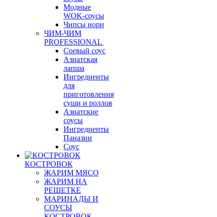
Модные
WOK-соусы
Чипсы нори
ЧИМ-ЧИМ
PROFESSIONAL
Соевый соус
Азиатская
лапша
Ингредиенты
для
приготовления
суши и роллов
Азиатские
соусы
Ингредиенты
Паназии
Соус
КОСТРОВОК
ЖАРИМ МЯСО
ЖАРИМ НА
РЕШЕТКЕ
МАРИНАДЫ И
СОУСЫ
КОСТРОВОК