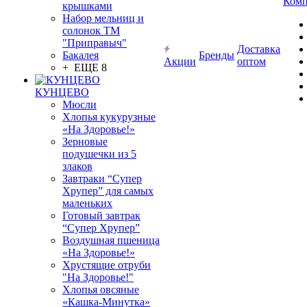
Комп
крышками
Набор мельниц и
солонок ТМ
"Приправыч"
Доставка
Бакалея
Бренды
Акции
оптом
+ ЕЩЕ 8
КУНЦЕВО
Мюсли
Хлопья кукурузные
«На Здоровье!»
Зерновые
подушечки из 5
злаков
Завтраки “Супер
Хрупер” для самых
маленьких
Готовый завтрак
“Супер Хрупер”
Воздушная пшеница
«На Здоровье!»
Хрустящие отруби
"На Здоровье!"
Хлопья овсяные
«Кашка-Минутка»