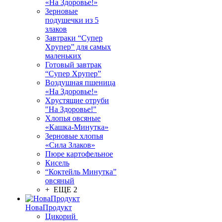
«На Здоровье!»
Зерновые
подушечки из 5
злаков
Завтраки “Супер
Хрупер” для самых
маленьких
Готовый завтрак
“Супер Хрупер”
Воздушная пшеница
«На Здоровье!»
Хрустящие отруби
"На Здоровье!"
Хлопья овсяные
«Кашка-Минутка»
Зерновые хлопья
«Сила Злаков»
Пюре картофельное
Кисель
“Коктейль Минутка”
овсяный
+ ЕЩЕ 2
НоваПродукт
Цикорий