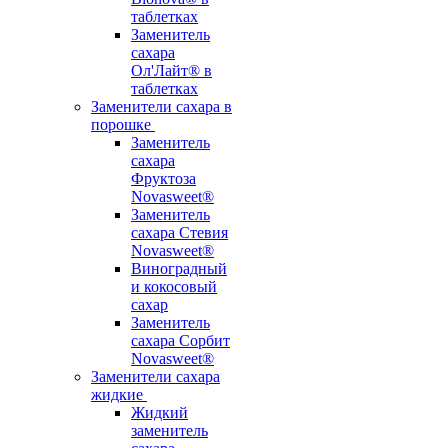
таблетках
Заменитель
сахара
Ол'Лайт® в
таблетках
Заменители сахара в
порошке
Заменитель
сахара
Фруктоза
Novasweet®
Заменитель
сахара Стевия
Novasweet®
Виноградный
и кокосовый
сахар
Заменитель
сахара Сорбит
Novasweet®
Заменители сахара
жидкие
Жидкий
заменитель