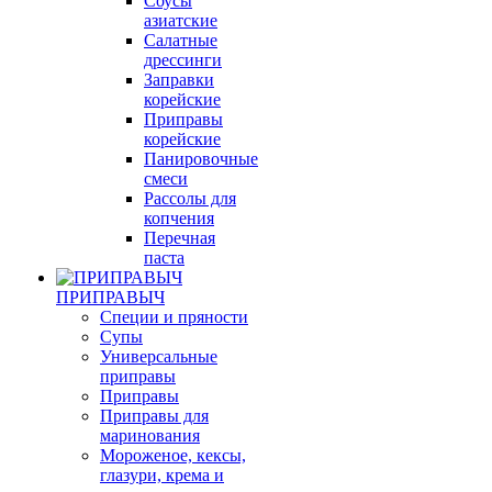
Соуcы
азиатские
Салатные
дрессинги
Заправки
корейские
Приправы
корейские
Панировочные
смеси
Рассолы для
копчения
Перечная
паста
ПРИПРАВЫЧ
Специи и пряности
Супы
Универсальные
приправы
Приправы
Приправы для
маринования
Мороженое, кексы,
глазури, крема и