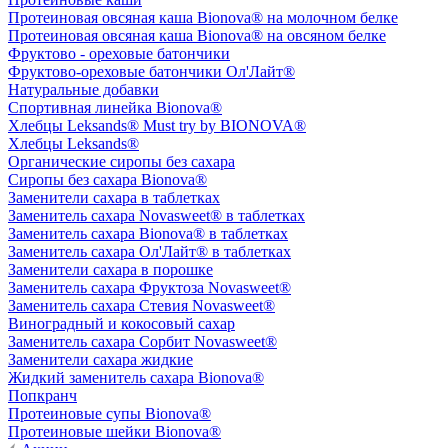
Протеиновая овсяная каша Bionova® на молочном белке
Протеиновая овсяная каша Bionova® на овсяном белке
Фруктово - ореховые батончики
Фруктово-ореховые батончики Ол'Лайт®
Натуральные добавки
Спортивная линейка Bionova®
Хлебцы Leksands® Must try by BIONOVA®
Хлебцы Leksands®
Органические сиропы без сахара
Сиропы без сахара Bionova®
Заменители сахара в таблетках
Заменитель сахара Novasweet® в таблетках
Заменитель сахара Bionova® в таблетках
Заменитель сахара Ол'Лайт® в таблетках
Заменители сахара в порошке
Заменитель сахара Фруктоза Novasweet®
Заменитель сахара Стевия Novasweet®
Виноградный и кокосовый сахар
Заменитель сахара Сорбит Novasweet®
Заменители сахара жидкие
Жидкий заменитель сахара Bionova®
Попкранч
Протеиновые супы Bionova®
Протеиновые шейки Bionova®