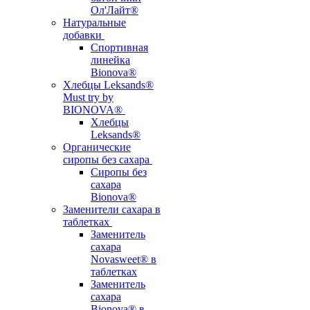
Ол'Лайт®
Натуральные
добавки
Спортивная
линейка
Bionova®
Хлебцы Leksands®
Must try by
BIONOVA®
Хлебцы
Leksands®
Органические
сиропы без сахара
Сиропы без
сахара
Bionova®
Заменители сахара в
таблетках
Заменитель
сахара
Novasweet® в
таблетках
Заменитель
сахара
Bionova® в