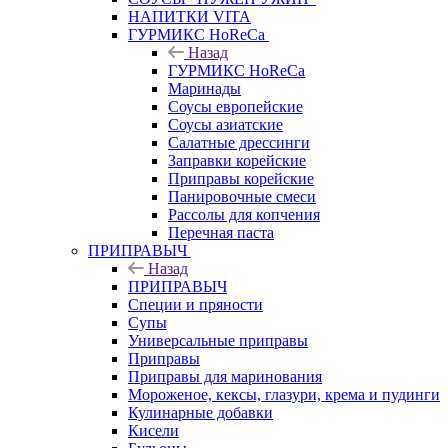
НАПИТКИ VITA
ГУРМИКС HoReCa
Назад
ГУРМИКС HoReCa
Маринады
Соусы европейские
Соуcы азиатские
Салатные дрессинги
Заправки корейские
Приправы корейские
Панировочные смеси
Рассолы для копчения
Перечная паста
ПРИПРАВЫЧ
Назад
ПРИПРАВЫЧ
Специи и пряности
Супы
Универсальные приправы
Приправы
Приправы для маринования
Мороженое, кексы, глазури, крема и пудинги
Кулинарные добавки
Кисели