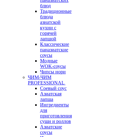
паназиатских
блюд
Традиционные
блюда
азиатской
кухни с
горячей
лапшой
Классические
паназиатские
соусы
Модные
WOK-соусы
Чипсы нори
ЧИМ-ЧИМ
PROFESSIONAL
Соевый соус
Азиатская
лапша
Ингредиенты
для
приготовления
суши и роллов
Азиатские
соусы