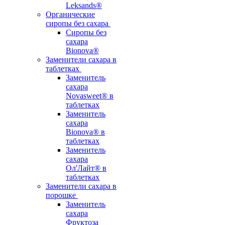
Leksands®
Органические
сиропы без сахара
Сиропы без
сахара
Bionova®
Заменители сахара в
таблетках
Заменитель
сахара
Novasweet® в
таблетках
Заменитель
сахара
Bionova® в
таблетках
Заменитель
сахара
Ол'Лайт® в
таблетках
Заменители сахара в
порошке
Заменитель
сахара
Фруктоза