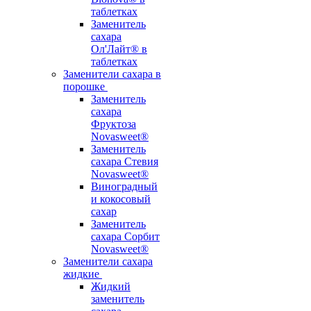
таблетках
Заменитель
сахара
Ол'Лайт® в
таблетках
Заменители сахара в
порошке
Заменитель
сахара
Фруктоза
Novasweet®
Заменитель
сахара Стевия
Novasweet®
Виноградный
и кокосовый
сахар
Заменитель
сахара Сорбит
Novasweet®
Заменители сахара
жидкие
Жидкий
заменитель