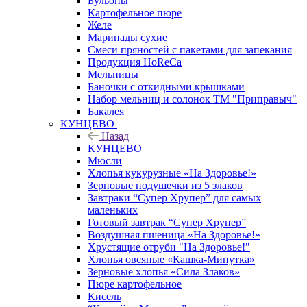
Бульоны
Картофельное пюре
Желе
Маринады сухие
Смеси пряностей с пакетами для запекания
Продукция HoReCa
Мельницы
Баночки с откидными крышками
Набор мельниц и солонок ТМ "Приправыч"
Бакалея
КУНЦЕВО
Назад
КУНЦЕВО
Мюсли
Хлопья кукурузные «На Здоровье!»
Зерновые подушечки из 5 злаков
Завтраки “Супер Хрупер” для самых
маленьких
Готовый завтрак “Супер Хрупер”
Воздушная пшеница «На Здоровье!»
Хрустящие отруби "На Здоровье!"
Хлопья овсяные «Кашка-Минутка»
Зерновые хлопья «Сила Злаков»
Пюре картофельное
Кисель