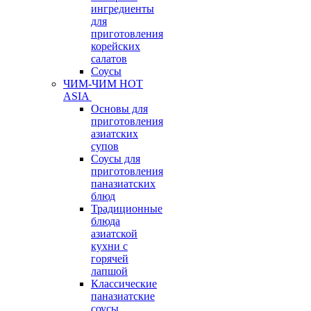
ингредиенты
для
приготовления
корейских
салатов
Соусы
ЧИМ-ЧИМ HOT
ASIA
Основы для
приготовления
азиатских
супов
Соусы для
приготовления
паназиатских
блюд
Традиционные
блюда
азиатской
кухни с
горячей
лапшой
Классические
паназиатские
соусы