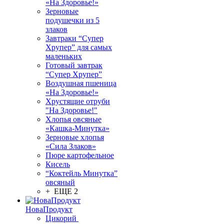
«На Здоровье!»
Зерновые
подушечки из 5
злаков
Завтраки “Супер
Хрупер” для самых
маленьких
Готовый завтрак
“Супер Хрупер”
Воздушная пшеница
«На Здоровье!»
Хрустящие отруби
"На Здоровье!"
Хлопья овсяные
«Кашка-Минутка»
Зерновые хлопья
«Сила Злаков»
Пюре картофельное
Кисель
“Коктейль Минутка”
овсяный
+ ЕЩЕ 2
НоваПродукт
Цикорий