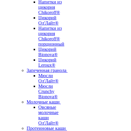
Напитки из
цикория
Chikoroff®
Цикорий
Ол'Лайт®
Напитки из
цикория
Chikoroff®
порционный
Цикорий
Bionova®
Цикорий
Leroux®
Запеченная гранола
Мюсли
Ол'Лайт®
Мюсли
Crunchy
Bionova®
Молочные каши
Овсяные
молочные
каши
Ол'Лайт®
Протеиновые каши