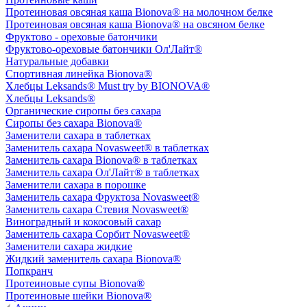
Протеиновая овсяная каша Bionova® на молочном белке
Протеиновая овсяная каша Bionova® на овсяном белке
Фруктово - ореховые батончики
Фруктово-ореховые батончики Ол'Лайт®
Натуральные добавки
Спортивная линейка Bionova®
Хлебцы Leksands® Must try by BIONOVA®
Хлебцы Leksands®
Органические сиропы без сахара
Сиропы без сахара Bionova®
Заменители сахара в таблетках
Заменитель сахара Novasweet® в таблетках
Заменитель сахара Bionova® в таблетках
Заменитель сахара Ол'Лайт® в таблетках
Заменители сахара в порошке
Заменитель сахара Фруктоза Novasweet®
Заменитель сахара Стевия Novasweet®
Виноградный и кокосовый сахар
Заменитель сахара Сорбит Novasweet®
Заменители сахара жидкие
Жидкий заменитель сахара Bionova®
Попкранч
Протеиновые супы Bionova®
Протеиновые шейки Bionova®