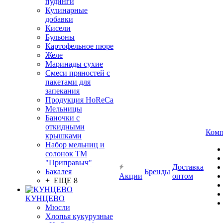
пудинги
Кулинарные
добавки
Кисели
Бульоны
Картофельное пюре
Желе
Маринады сухие
Смеси пряностей с
пакетами для
запекания
Продукция HoReCa
Мельницы
Баночки с
откидными
Комп
крышками
Набор мельниц и
солонок ТМ
"Приправыч"
Доставка
Бакалея
Бренды
Акции
оптом
+ ЕЩЕ 8
КУНЦЕВО
Мюсли
Хлопья кукурузные