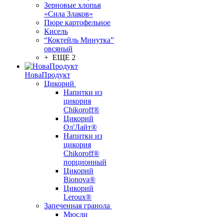
Зерновые хлопья
«Сила Злаков»
Пюре картофельное
Кисель
“Коктейль Минутка”
овсяный
+ ЕЩЕ 2
НоваПродукт
Цикорий
Напитки из
цикория
Chikoroff®
Цикорий
Ол'Лайт®
Напитки из
цикория
Chikoroff®
порционный
Цикорий
Bionova®
Цикорий
Leroux®
Запеченная гранола
Мюсли