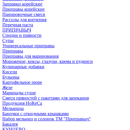
Заправки корейские
Приправы корейские
Панировочные смеси
Рассолы для копчения
Перечная паста
ПРИПРАВЫЧ
Специи и пряности
Супы
Универсальные приправы
Приправы
Приправы для маринования
Мороженое, кексы, глазури, крема и пудинги
Кулинарные добавки
Кисели
Бульоны
Картофельное пюре
Желе
Маринады сухие
Смеси пряностей с пакетами для запекания
Продукция HoReCa
Мельницы
Баночки с откидными крышками
Набор мельниц и солонок ТМ "Приправыч"
Бакалея
КУНЦЕВО