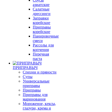
Соуcы
азиатские
Салатные
дрессинги
Заправки
корейские
Приправы
корейские
Панировочные
смеси
Рассолы для
копчения
Перечная
паста
ПРИПРАВЫЧ
Специи и пряности
Супы
Универсальные
приправы
Приправы
Приправы для
маринования
Мороженое, кексы,
глазури, крема и