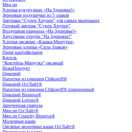
Мюсли
Хлопья кукурузные «На Здоровье!»
Зерновые подушечки из 5 злаков
Завтраки “Супер Хрупер” для самых маленьких
Готовый завтрак “Супер Хрупер”
Воздушная пшеница «На Здоровье!»
Хрустящие отруби "На Здоровье!"
Хлопья овсяные «Кашка-Минутка»
Зерновые хлопья «Сила Злаков»
Пюре картофельное
Кисель
“Коктейль Минутка” овсяный
НоваПродукт
Цикорий
Напитки из цикория Chikoroff®
Цикорий Ол'Лайт®
Напитки из цикория Chikoroff® порционный
Цикорий Bionova®
Цикорий Leroux®
Запеченная гранола
Мюсли Ол'Лайт®
Мюсли Crunchy Bionova®
Молочные каши
Овсяные молочные каши Ол'Лайт®
Протеиновые каши