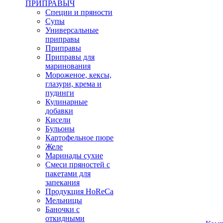
ПРИПРАВЫЧ
Специи и пряности
Супы
Универсальные
приправы
Приправы
Приправы для
маринования
Мороженое, кексы,
глазури, крема и
пудинги
Кулинарные
добавки
Кисели
Бульоны
Картофельное пюре
Желе
Маринады сухие
Смеси пряностей с
пакетами для
запекания
Продукция HoReCa
Мельницы
Баночки с
откидными