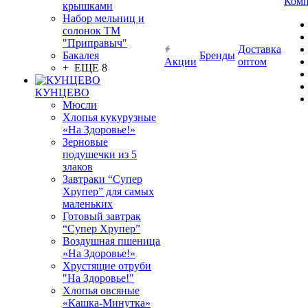
Комп
крышками
Набор мельниц и
солонок ТМ
"Приправыч"
Доставка
Бакалея
Бренды
Акции
оптом
+ ЕЩЕ 8
КУНЦЕВО
Мюсли
Хлопья кукурузные
«На Здоровье!»
Зерновые
подушечки из 5
злаков
Завтраки “Супер
Хрупер” для самых
маленьких
Готовый завтрак
“Супер Хрупер”
Воздушная пшеница
«На Здоровье!»
Хрустящие отруби
"На Здоровье!"
Хлопья овсяные
«Кашка-Минутка»