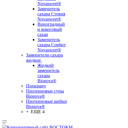
Novasweet®
Заменитель
сахара Стевия
Novasweet®
Виноградный
и кокосовый
сахар
Заменитель
сахара Сорбит
Novasweet®
Заменители сахара
жидкие
Жидкий
заменитель
сахара
Bionova®
Попкранч
Протеиновые супы
Bionova®
Протеиновые шейки
Bionova®
+ ЕЩЕ 4