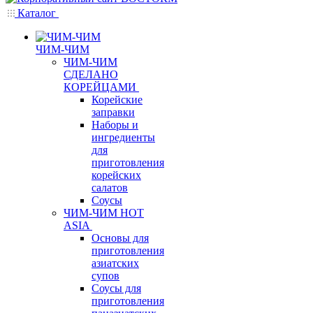
Каталог
ЧИМ-ЧИМ
ЧИМ-ЧИМ
СДЕЛАНО
КОРЕЙЦАМИ
Корейские
заправки
Наборы и
ингредиенты
для
приготовления
корейских
салатов
Соусы
ЧИМ-ЧИМ HOT
ASIA
Основы для
приготовления
азиатских
супов
Соусы для
приготовления