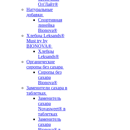
Ол'Лайт®
Натуральные
добавки
Спортивная
линейка
Bionova®
Хлебцы Leksands®
Must try by
BIONOVA®
Хлебцы
Leksands®
Органические
сиропы без сахара
Сиропы без
сахара
Bionova®
Заменители сахара в
таблетках
Заменитель
сахара
Novasweet® в
таблетках
Заменитель
сахара
Bionova® в