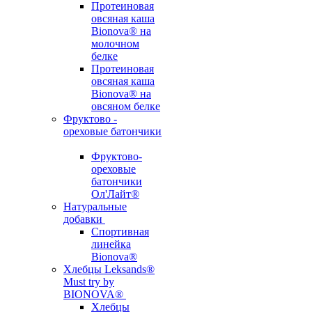
Протеиновая
овсяная каша
Bionova® на
молочном
белке
Протеиновая
овсяная каша
Bionova® на
овсяном белке
Фруктово -
ореховые батончики
Фруктово-
ореховые
батончики
Ол'Лайт®
Натуральные
добавки
Спортивная
линейка
Bionova®
Хлебцы Leksands®
Must try by
BIONOVA®
Хлебцы