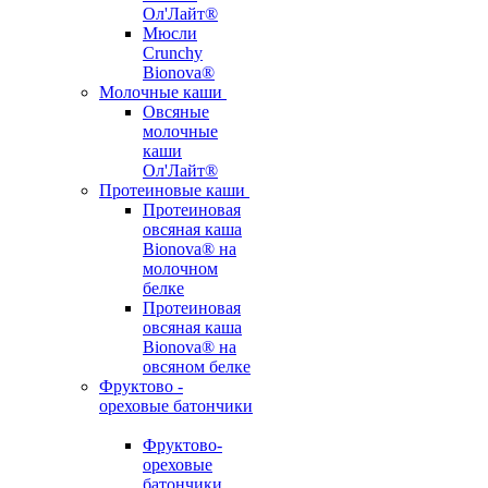
Ол'Лайт®
Мюсли
Crunchy
Bionova®
Молочные каши
Овсяные
молочные
каши
Ол'Лайт®
Протеиновые каши
Протеиновая
овсяная каша
Bionova® на
молочном
белке
Протеиновая
овсяная каша
Bionova® на
овсяном белке
Фруктово -
ореховые батончики
Фруктово-
ореховые
батончики