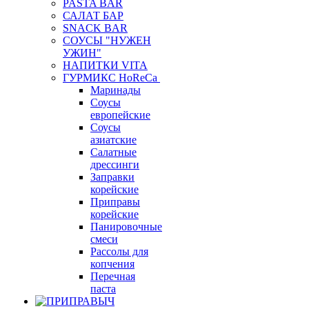
PASTA BAR
САЛАТ БАР
SNACK BAR
СОУСЫ "НУЖЕН
УЖИН"
НАПИТКИ VITA
ГУРМИКС HoReCa
Маринады
Соусы
европейские
Соуcы
азиатские
Салатные
дрессинги
Заправки
корейские
Приправы
корейские
Панировочные
смеси
Рассолы для
копчения
Перечная
паста