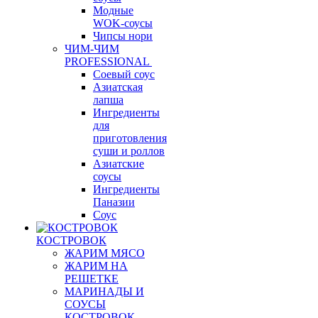
Модные
WOK-соусы
Чипсы нори
ЧИМ-ЧИМ
PROFESSIONAL
Соевый соус
Азиатская
лапша
Ингредиенты
для
приготовления
суши и роллов
Азиатские
соусы
Ингредиенты
Паназии
Соус
КОСТРОВОК
ЖАРИМ МЯСО
ЖАРИМ НА
РЕШЕТКЕ
МАРИНАДЫ И
СОУСЫ
КОСТРОВОК